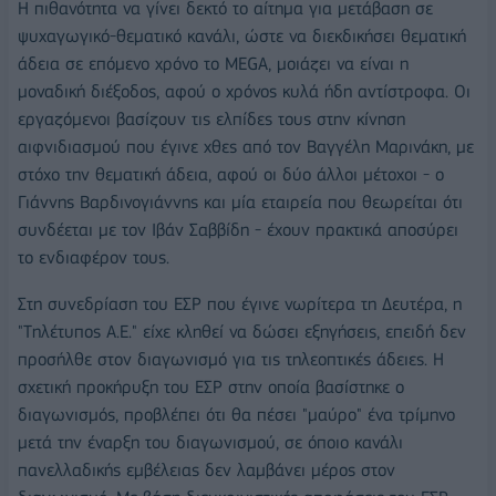
Η πιθανότητα να γίνει δεκτό το αίτημα για μετάβαση σε
ψυχαγωγικό-θεματικό κανάλι, ώστε να διεκδικήσει θεματική
άδεια σε επόμενο χρόνο το MEGA, μοιάζει να είναι η
μοναδική διέξοδος, αφού ο χρόνος κυλά ήδη αντίστροφα. Οι
εργαζόμενοι βασίζουν τις ελπίδες τους στην κίνηση
αιφνιδιασμού που έγινε χθες από τον Βαγγέλη Μαρινάκη, με
στόχο την θεματική άδεια, αφού οι δύο άλλοι μέτοχοι - ο
Γιάννης Βαρδινογιάννης και μία εταιρεία που θεωρείται ότι
συνδέεται με τον Ιβάν Σαββίδη - έχουν πρακτικά αποσύρει
το ενδιαφέρον τους.
Στη συνεδρίαση του ΕΣΡ που έγινε νωρίτερα τη Δευτέρα, η
"Tηλέτυπος Α.Ε." είχε κληθεί να δώσει εξηγήσεις, επειδή δεν
προσήλθε στον διαγωνισμό για τις τηλεοπτικές άδειες. Η
σχετική προκήρυξη του ΕΣΡ στην οποία βασίστηκε ο
διαγωνισμός, προβλέπει ότι θα πέσει "μαύρο" ένα τρίμηνο
μετά την έναρξη του διαγωνισμού, σε όποιο κανάλι
πανελλαδικής εμβέλειας δεν λαμβάνει μέρος στον