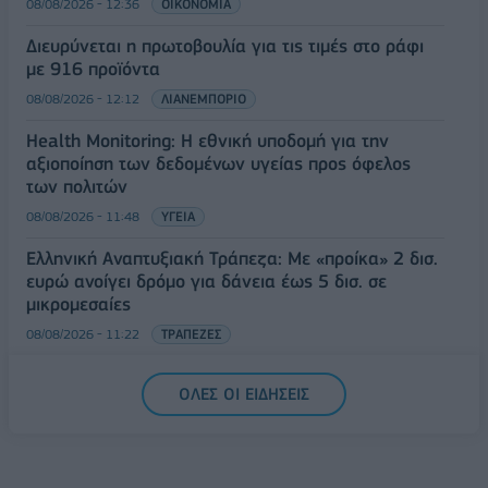
08/08/2026 - 12:36
ΟΙΚΟΝΟΜΙΑ
Διευρύνεται η πρωτοβουλία για τις τιμές στο ράφι
με 916 προϊόντα
08/08/2026 - 12:12
ΛΙΑΝΕΜΠΟΡΙΟ
Health Monitoring: Η εθνική υποδομή για την
αξιοποίηση των δεδομένων υγείας προς όφελος
των πολιτών
08/08/2026 - 11:48
ΥΓΕΙΑ
Ελληνική Αναπτυξιακή Τράπεζα: Με «προίκα» 2 δισ.
ευρώ ανοίγει δρόμο για δάνεια έως 5 δισ. σε
μικρομεσαίες
08/08/2026 - 11:22
ΤΡΑΠΕΖΕΣ
5G παντού, 6G στον ορίζοντα: Πού βρίσκεται η
ΟΛΕΣ ΟΙ ΕΙΔΗΣΕΙΣ
Ελλάδα στη μεγάλη τεχνολογική μετάβαση
08/08/2026 - 10:54
ΤΕΧΝΟΛΟΓΙΑ