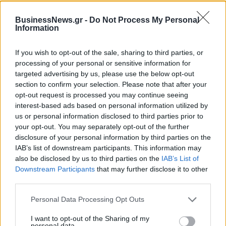
Εθνική Κορασίδων: Οι δηλώσεις
BusinessNews.gr -
Do Not Process My Personal
Information
μετά τη νίκη επί της Δανίας και
Όμιλος ΔΕΗ: Νέα συμφωνία για
πριν από τον ημιτελικό με τη
χαρτοφυλάκιο έργων ΑΠΕ άνω
Νορβηγία
των 2 GW σε Πολωνία και
If you wish to opt-out of the sale, sharing to third parties, or
Ουγγαρία
processing of your personal or sensitive information for
targeted advertising by us, please use the below opt-out
section to confirm your selection. Please note that after your
opt-out request is processed you may continue seeing
Fourlis: Συμφωνία για την πώληση συμμετοχής στο Sofia South Ring
interest-based ads based on personal information utilized by
Mall έναντι 49,35 εκατ. ευρώ
us or personal information disclosed to third parties prior to
your opt-out. You may separately opt-out of the further
disclosure of your personal information by third parties on the
ΣΚΑΪ: Ολοκληρώθηκε η θητεία
IAB’s list of downstream participants. This information may
του Γρηγόρη Δημητριάδη - Ο
Χρηματιστήριο Αθηνών:
also be disclosed by us to third parties on the
IAB’s List of
Γιάννης Αλαφούζος επιστρέφει
Εβδομαδιαία άνοδος 1,76%,
Downstream Participants
that may further disclose it to other
στη θέση του CEO
κέρδη 23,31% από τις αρχές
third parties.
του έτους
Personal Data Processing Opt Outs
I want to opt-out of the Sharing of my
Media: Με ενίσχυση 8 εκατ. ευρώ σε 451 επιχειρήσεις ξεκίνησε το
personal data.