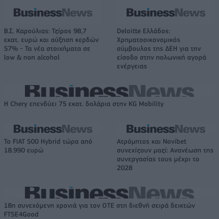
Β.Σ. Καρούλιας: Τζίρος 98,7
Deloitte Ελλάδος:
εκατ. ευρώ και αύξηση κερδών
Χρηματοοικονομικός
57% - Τα νέα στοιχήματα σε
σύμβουλος της ΔΕΗ για την
low & non alcohol
είσοδο στην πολωνική αγορά
ενέργειας
Η Chery επενδύει 75 εκατ. δολάρια στην KG Mobility
Το FIAT 500 Hybrid τώρα από
Ατρόμητος και Novibet
18.990 ευρώ
συνεχίζουν μαζί: Ανανέωση της
συνεργασίας τους μέχρι το
2028
18η συνεχόμενη χρονιά για τον ΟΤΕ στη διεθνή σειρά δεικτών
FTSE4Good