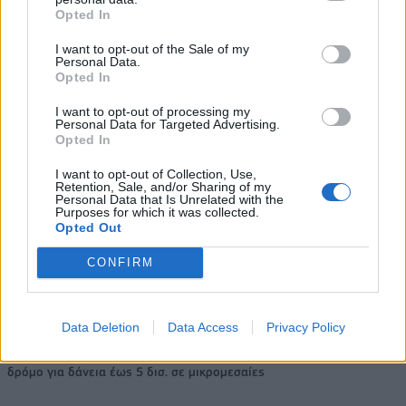
πρόγραμμα στήριξης- Κάλυψη εισφορών ΕΔΟΕΑΠ
Opted In
I want to opt-out of the Sale of my
Personal Data.
Opted In
Η Toyota φέρνει νέα γενιά
Σε κινεζική… πολιορκία η
μπαταριών για τα υβριδικά της
ευρωπαϊκή
I want to opt-out of processing my
αυτοκινητοβιομηχανία
Personal Data for Targeted Advertising.
Opted In
I want to opt-out of Collection, Use,
Νέο Audi A2 e-tron με στόχο την κορυφή της αποδοτικότητας
Retention, Sale, and/or Sharing of my
Personal Data that Is Unrelated with the
Purposes for which it was collected.
Opted Out
Σασλόγλου: «Ξεχνάμε ό,τι έγινε
Εθνική Κορασίδων: Νίκησε με
CONFIRM
και προχωράμε»
74-65 τη Δανία και παίζει
ημιτελικό με τη Νορβηγία
Data Deletion
Data Access
Privacy Policy
Ελληνική Αναπτυξιακή Τράπεζα: Με «προίκα» 2 δισ. ευρώ ανοίγει
δρόμο για δάνεια έως 5 δισ. σε μικρομεσαίες