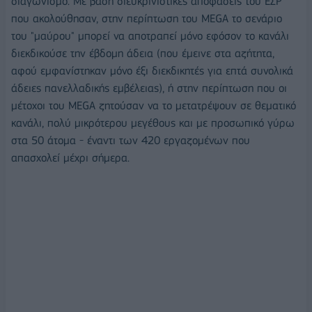
διαγωνισμό. Με βάση διευκρινιστικές αποφάσεις του ΕΣΡ
που ακολούθησαν, στην περίπτωση του MEGA το σενάριο
του "μαύρου" μπορεί να αποτραπεί μόνο εφόσον το κανάλι
διεκδικούσε την έβδομη άδεια (που έμεινε στα αζήτητα,
αφού εμφανίστηκαν μόνο έξι διεκδικητές για επτά συνολικά
άδειες πανελλαδικής εμβέλειας), ή στην περίπτωση που οι
μέτοχοι του MEGA ζητούσαν να το μετατρέψουν σε θεματικό
κανάλι, πολύ μικρότερου μεγέθους και με προσωπικό γύρω
στα 50 άτομα - έναντι των 420 εργαζομένων που
απασχολεί μέχρι σήμερα.