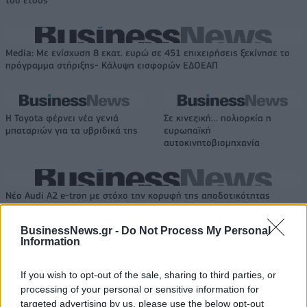
του έτους
Media: Με ενίσχυση 8 εκατ. ευρώ σε 451 επιχειρήσεις ξεκίνησε το
πρόγραμμα στήριξης- Κάλυψη εισφορών ΕΔΟΕΑΠ
Η Toyota φέρνει νέα γενιά
Σε κινεζική… πολιορκία η
μπαταριών για τα υβριδικά της
ευρωπαϊκή
αυτοκινητοβιομηχανία
Νέο Audi A2 e-tron με στόχο την κορυφή της αποδοτικότητας
BusinessNews.gr -
Do Not Process My Personal
Information
Εθνική Παίδων: Απώλεσε
Ο Γιάννης Αγραβάνης στον Βίκο
προβάδισμα 13 πόντων και
Ιωαννίνων
έχασε 84-89 από το Ισραήλ
If you wish to opt-out of the sale, sharing to third parties, or
processing of your personal or sensitive information for
targeted advertising by us, please use the below opt-out