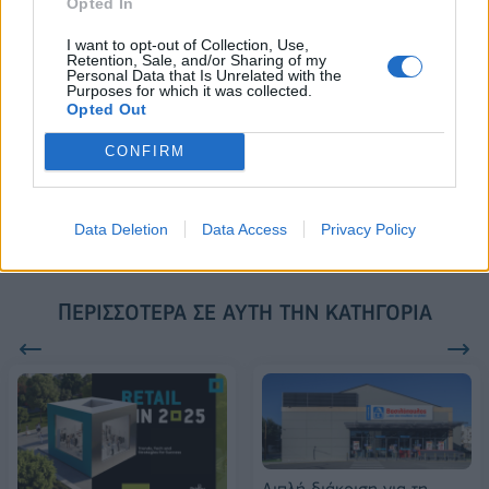
Opted In
I want to opt-out of Collection, Use,
Retention, Sale, and/or Sharing of my
18η συνεχόμενη χρονιά για τον ΟΤΕ στη διεθνή σειρά δεικτών
Personal Data that Is Unrelated with the
FTSE4Good
Purposes for which it was collected.
Opted Out
CONFIRM
Alpha Bank: Για πρώτη φορά το Αρχαίο Θέατρο Επιδαύρου άνοιξε τις
πύλες του σε όλους
Data Deletion
Data Access
Privacy Policy
ΠΕΡΙΣΣΌΤΕΡΑ ΣΕ ΑΥΤΉ ΤΗΝ ΚΑΤΗΓΟΡΊΑ
Διπλή διάκριση για τη