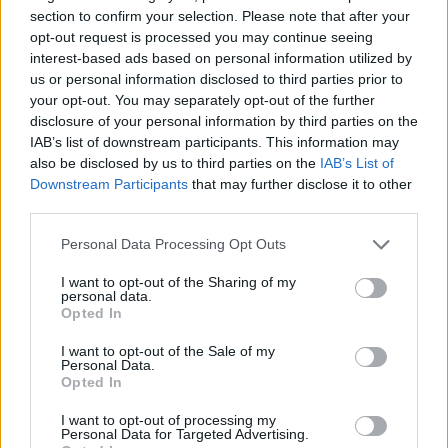
section to confirm your selection. Please note that after your
Ελληνική Αναπτυξιακή Τράπεζα: Με «προίκα» 2 δισ. ευρώ ανοίγει
opt-out request is processed you may continue seeing
δρόμο για δάνεια έως 5 δισ. σε μικρομεσαίες
interest-based ads based on personal information utilized by
us or personal information disclosed to third parties prior to
your opt-out. You may separately opt-out of the further
disclosure of your personal information by third parties on the
IAB’s list of downstream participants. This information may
Β.Σ. Καρούλιας: Τζίρος 98,7
Deloitte Ελλάδος:
also be disclosed by us to third parties on the
IAB’s List of
εκατ. ευρώ και αύξηση κερδών
Χρηματοοικονομικός
57% - Τα νέα στοιχήματα σε
σύμβουλος της ΔΕΗ για την
Downstream Participants
that may further disclose it to other
low & non alcohol
είσοδο στην πολωνική αγορά
third parties.
ενέργειας
Personal Data Processing Opt Outs
I want to opt-out of the Sharing of my
Η Chery επενδύει 75 εκατ. δολάρια στην KG Mobility
personal data.
Opted In
I want to opt-out of the Sale of my
Personal Data.
Το FIAT 500 Hybrid τώρα από
Ατρόμητος και Novibet
Opted In
18.990 ευρώ
συνεχίζουν μαζί: Ανανέωση της
συνεργασίας τους μέχρι το
I want to opt-out of processing my
2028
Personal Data for Targeted Advertising.