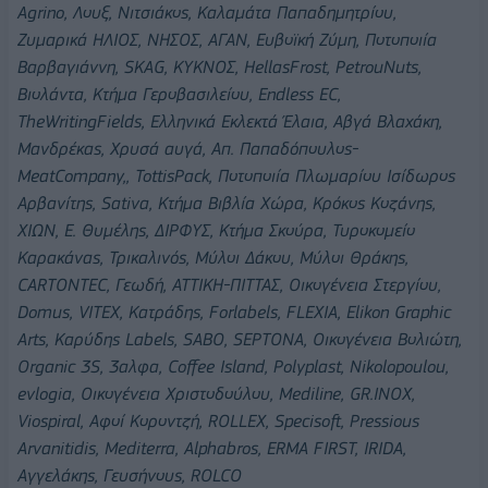
Agrino, Λουξ, Νιτσιάκος, Καλαμάτα Παπαδημητρίου,
Ζυμαρικά ΗΛΙΟΣ, ΝΗΣΟΣ, ΑΓΑΝ, Ευβοϊκή Ζύμη, Ποτοποιία
Βαρβαγιάννη, SKAG, KΥΚΝΟΣ, HellasFrost, PetrouNuts,
Βιολάντα, Κτήμα Γεροβασιλείου, Endless EC,
TheWritingFields, Ελληνικά Εκλεκτά Έλαια, Aβγά Βλαχάκη,
Μανδρέκας, Χρυσά αυγά, Απ. Παπαδόπουλος-
MeatCompany,, TottisPack, Ποτοποιία Πλωμαρίου Ισίδωρος
Αρβανίτης, Sativa, Κτήμα Βιβλία Χώρα, Κρόκος Κοζάνης,
ΧΙΩΝ, Ε. Θυμέλης, ΔΙΡΦΥΣ, Κτήμα Σκούρα, Τυροκομείο
Καρακάνας, Τρικαλινός, Μύλοι Δάκου, Μύλοι Θράκης,
CARTONTEC, Γεωδή, ΑΤΤΙΚΗ-ΠΙΤΤΑΣ, Οικογένεια Στεργίου,
Domus, VITEX, Κατράδης, Forlabels, FLEXIA, Elikon Graphic
Arts, Καρύδης Labels, SABO, SEPTONA, Οικογένεια Βολιώτη,
Organic 3S, 3αλφα, Coffee Island, Polyplast, Nikolopoulou,
evlogia, Οικογένεια Χριστοδούλου, Mediline, GR.INOX,
Viospiral, Αφοί Κοροντζή, ROLLEX, Specisoft, Pressious
Arvanitidis, Mediterra, Alphabros, ERMA FIRST, IRIDA,
Αγγελάκης, Γευσήνους,
ROLCO