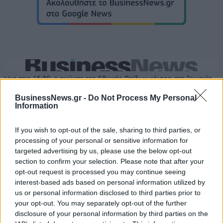
Live στις 15:30, ο αγώνας της Εθνικής Παίδων κόντρα στη Γεωργία
BusinessNews.gr -
Do Not Process My Personal
Information
Live στις 16:00, ο αγώνας της
Εθνικής Νεανίδων απέναντι
Στα 15 δισ. ευρώ ο στόχος για
If you wish to opt-out of the sale, sharing to third parties, or
στην Ισλανδία
νέα δάνεια το 2026 - Η
processing of your personal or sensitive information for
«ακτινογραφία» της
targeted advertising by us, please use the below opt-out
κερδοφορίας των τραπεζών το
section to confirm your selection. Please note that after your
α΄ εξάμηνο
opt-out request is processed you may continue seeing
interest-based ads based on personal information utilized by
us or personal information disclosed to third parties prior to
Όμιλος ΔΕΗ: Νέα συμφωνία για χαρτοφυλάκιο έργων ΑΠΕ άνω των 2
your opt-out. You may separately opt-out of the further
GW σε Πολωνία και Ουγγαρία
disclosure of your personal information by third parties on the