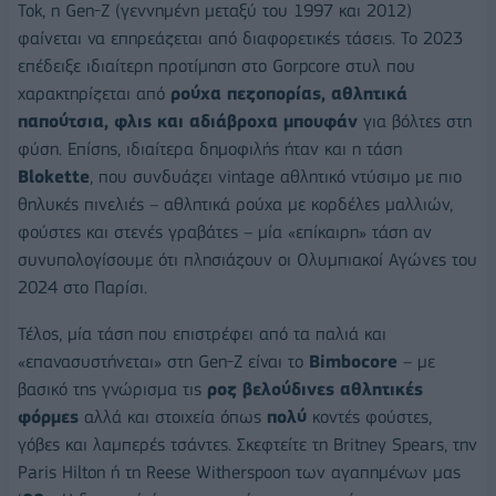
Tok, η Gen-Z (γεννημένη μεταξύ του 1997 και 2012)
φαίνεται να επηρεάζεται από διαφορετικές τάσεις. Το 2023
επέδειξε ιδιαίτερη προτίμηση στο Gorpcore στυλ που
χαρακτηρίζεται από
ρούχα πεζοπορίας, αθλητικά
παπούτσια, φλις και αδιάβροχα μπουφάν
για βόλτες στη
φύση. Επίσης, ιδιαίτερα δημοφιλής ήταν και η τάση
Blokette
, που συνδυάζει vintage αθλητικό ντύσιμο με πιο
θηλυκές πινελιές – αθλητικά ρούχα με κορδέλες μαλλιών,
φούστες και στενές γραβάτες – μία «επίκαιρη» τάση αν
συνυπολογίσουμε ότι πλησιάζουν οι Ολυμπιακοί Αγώνες του
2024 στο Παρίσι.
Τέλος, μία τάση που επιστρέφει από τα παλιά και
«επανασυστήνεται» στη Gen-Z είναι το
Bimbocore
– με
βασικό της γνώρισμα τις
ροζ βελούδινες αθλητικές
φόρμες
αλλά και στοιχεία όπως
πολύ
κοντές φούστες,
γόβες και λαμπερές τσάντες. Σκεφτείτε τη Britney Spears, την
Paris Hilton ή τη Reese Witherspoon των αγαπημένων μας