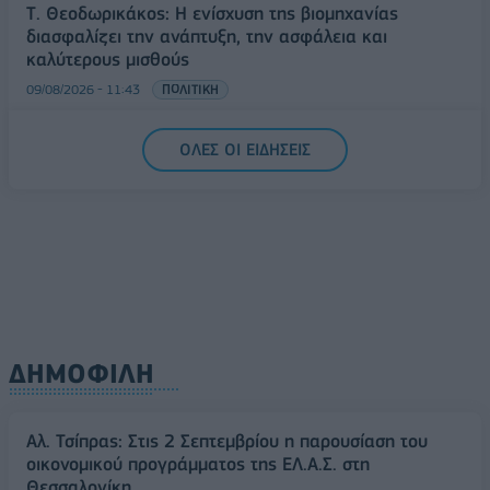
Τ. Θεοδωρικάκος: Η ενίσχυση της βιομηχανίας
διασφαλίζει την ανάπτυξη, την ασφάλεια και
καλύτερους μισθούς
09/08/2026 - 11:43
ΠΟΛΙΤΙΚΗ
Υπ. Μεταφορών: Οριστική λύση στο ζήτημα των
ΟΛΕΣ ΟΙ ΕΙΔΗΣΕΙΣ
πινακίδων κυκλοφορίας - Τέλος στις χρονοβόρες
διαδικασίες
09/08/2026 - 11:18
ΕΛΛΑΔΑ
ΔΗΜΟΦΙΛΗ
Αλ. Τσίπρας: Στις 2 Σεπτεμβρίου η παρουσίαση του
οικονομικού προγράμματος της ΕΛ.Α.Σ. στη
Θεσσαλονίκη