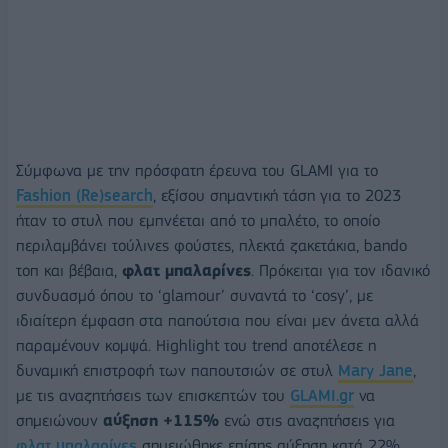
Σύμφωνα με την πρόσφατη έρευνα του GLAMI για το
Fashion (Re)search
, εξίσου σημαντική τάση για το 2023
ήταν το στυλ που εμπνέεται από το μπαλέτο, το οποίο
περιλαμβάνει τούλινες φούστες, πλεκτά ζακετάκια, bando
τοπ και βέβαια,
φλατ
μπαλαρίνες
. Πρόκειται για τον ιδανικό
συνδυασμό όπου το ‘glamour’ συναντά τo ‘cosy’, με
ιδιαίτερη έμφαση στα παπούτσια που είναι μεν άνετα αλλά
παραμένουν κομψά. Highlight του trend αποτέλεσε η
δυναμική επιστροφή των παπουτσιών σε στυλ
Mary Jane
,
με τις αναζητήσεις των επισκεπτών του
GLAMI.gr
να
σημειώνουν
αύξηση +115%
ενώ στις αναζητήσεις για
φλατ μπαλαρίνες
σημειώθηκε επίσης αύξηση κατά 22%.