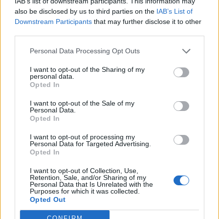
IAB’s list of downstream participants. This information may
also be disclosed by us to third parties on the
IAB’s List of
Downstream Participants
that may further disclose it to other
ΣΚΑΪ: Ολοκληρώθηκε η θητεία
third parties.
του Γρηγόρη Δημητριάδη - Ο
Fourlis: Συμφωνία για την
Γιάννης Αλαφούζος επιστρέφει
πώληση συμμετοχής στο Sofia
Personal Data Processing Opt Outs
στη θέση του CEO
South Ring Mall έναντι 49,35
εκατ. ευρώ
I want to opt-out of the Sharing of my
personal data.
Opted In
Media: Με ενίσχυση 8 εκατ. ευρώ σε 451 επιχειρήσεις ξεκίνησε το
I want to opt-out of the Sale of my
Personal Data.
πρόγραμμα στήριξης- Κάλυψη εισφορών ΕΔΟΕΑΠ
Opted In
I want to opt-out of processing my
Personal Data for Targeted Advertising.
Η Toyota φέρνει νέα γενιά
Σε κινεζική… πολιορκία η
Opted In
μπαταριών για τα υβριδικά της
ευρωπαϊκή
αυτοκινητοβιομηχανία
I want to opt-out of Collection, Use,
Retention, Sale, and/or Sharing of my
Personal Data that Is Unrelated with the
Purposes for which it was collected.
Opted Out
Νέο Audi A2 e-tron με στόχο την κορυφή της αποδοτικότητας
CONFIRM