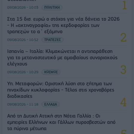
09/08/2026 - 10:03
ΠΟΛΙΤΙΚΗ
Στα 15 δισ. ευρώ ο στόχος για νέα δάνεια το 2026
- Η «ακτινογραφία» της κερδοφορίας των
τραπεζών το α΄ εξάμηνο
09/08/2026 - 10:52
ΤΡΑΠΕΖΕΣ
Ισπανία – Ιταλία: Κλιμακώνεται η αντιπαράθεση
για το μεταναστευτικό με αμοιβαίους συνοριακούς
ελέγχους
09/08/2026 - 10:29
ΚΟΣΜΟΣ
Υπ. Μεταφορών: Οριστική λύση στο ζήτημα των
πινακίδων κυκλοφορίας - Τέλος στις χρονοβόρες
διαδικασίες
09/08/2026 - 11:18
ΕΛΛΑΔΑ
Από τη Δυτική Αττική στη Νότια Γαλλία : Οι
εμπειρίες Ελλήνων και Γάλλων πυροσβεστών από
τα πύρινα μέτωπα