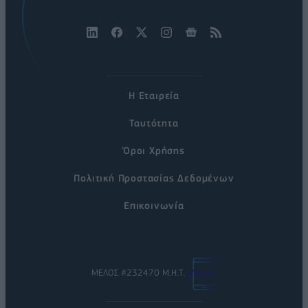
Η Εταιρεία
Ταυτότητα
Όροι Χρήσης
Πολιτική Προστασίας Δεδομένων
Επικοινωνία
ΜΕΛΟΣ #232470 Μ.Η.Τ.