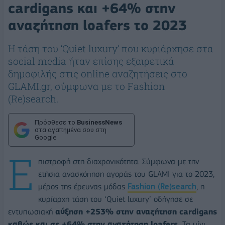
cardigans και +64% στην
αναζήτηση loafers το 2023
Η τάση του ‘Quiet luxury’ που κυριάρχησε στα
social media ήταν επίσης εξαιρετικά
δημοφιλής στις online αναζητήσεις στο
GLAMI.gr, σύμφωνα με το Fashion
(Re)search.
Πρόσθεσε το
BusinessNews
στα αγαπημένα σου στη
Google
Ε
πιστροφή στη διαχρονικότητα. Σύμφωνα με την
ετήσια ανασκόπηση αγοράς του GLAMI για το 2023,
μέρος της έρευνας μόδας
Fashion (Re)search
, η
κυρίαρχη τάση του ‘Quiet luxury’ οδήγησε σε
εντυπωσιακή
αύξηση +253% στην αναζήτηση
cardigans
καθώς και σε +64% στην αναζήτηση loafers.
Τα μίνι