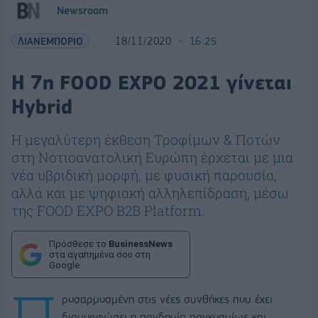
Newsroom
ΛΙΑΝΕΜΠΟΡΙΟ
18/11/2020
16:25
H 7η FOOD EXPO 2021 γίνεται
Hybrid
Η μεγαλύτερη έκθεση Τροφίμων & Ποτών
στη Νοτιοανατολική Ευρώπη έρχεται με μια
νέα υβριδική μορφή, με φυσική παρουσία,
αλλά και με ψηφιακή αλληλεπίδραση, μέσω
της FOOD EXPO B2B Platform.
Πρόσθεσε το
BusinessNews
στα αγαπημένα σου στη
Google
Π
ροσαρμοσμένη στις νέες συνθήκες που έχει
διαμορφώσει η πανδημία παγκοσμίως και