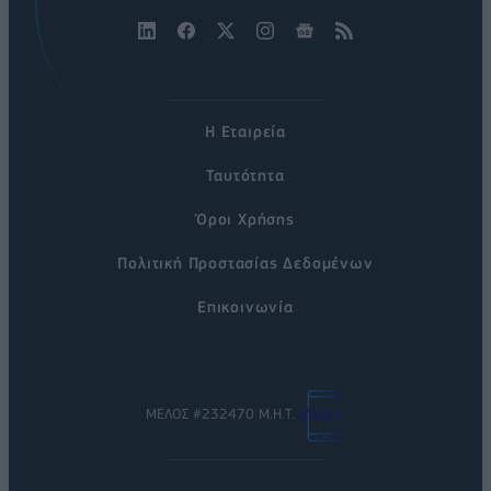
Η Εταιρεία
Ταυτότητα
Όροι Χρήσης
Πολιτική Προστασίας Δεδομένων
Επικοινωνία
ΜΕΛΟΣ #232470 Μ.Η.Τ.