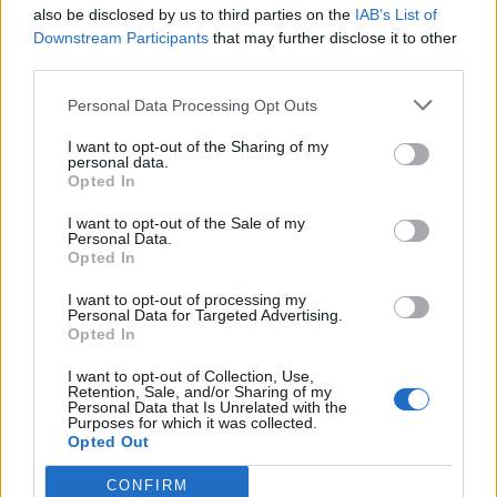
also be disclosed by us to third parties on the
IAB’s List of
ΠΕΡΙΣΣΌΤΕΡΑ ΣΕ ΑΥΤΉ ΤΗΝ ΚΑΤΗΓΟΡΊΑ
Downstream Participants
that may further disclose it to other
third parties.
Personal Data Processing Opt Outs
I want to opt-out of the Sharing of my
personal data.
ΜarketIn: Στα 318,75 εκατ.
Opted In
ο κύκλος εργασιών το
Online Super Markets:
I want to opt-out of the Sale of my
2019
Κατά 183% Αυξήθηκε η
Personal Data.
Δαπάνη το Τρίτο Τρίμηνο
Opted In
18/11/2020 - 15:41
του 2020
I want to opt-out of processing my
19/11/2020 - 09:49
Personal Data for Targeted Advertising.
Opted In
I want to opt-out of Collection, Use,
Retention, Sale, and/or Sharing of my
Personal Data that Is Unrelated with the
Purposes for which it was collected.
Opted Out
CONFIRM