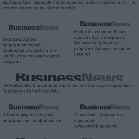
Β.Σ. Καρούλιας: Τζίρος 98,7 εκατ. ευρώ και αύξηση κερδών 57% - Τα
νέα στοιχήματα σε low & non alcohol
Media: Με ενίσχυση 8 εκατ.
ευρώ σε 451 επιχειρήσεις
Deloitte Ελλάδος:
ξεκίνησε το πρόγραμμα
Χρηματοοικονομικός
στήριξης- Κάλυψη εισφορών
σύμβουλος της ΔΕΗ για την
ΕΔΟΕΑΠ
είσοδο στην πολωνική αγορά
ενέργειας
IAB Hellas: Νέα Διοικούσα Επιτροπή και νέο Διοικητικό Συμβούλιο -
Πρόεδρος ο Γαληνός Γιαγλής
Η Toyota φέρνει νέα γενιά
Σε κινεζική… πολιορκία η
μπαταριών για τα υβριδικά της
ευρωπαϊκή
αυτοκινητοβιομηχανία