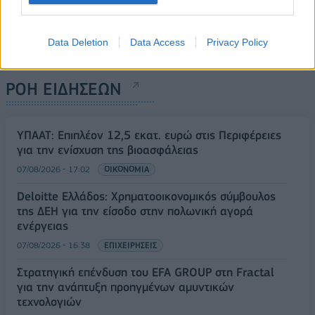
Data Deletion
Data Access
Privacy Policy
ΡΟΗ ΕΙΔΗΣΕΩΝ
ΥΠΑΑΤ: Επιπλέον 12,5 εκατ. ευρώ στις Περιφέρειες
για την ενίσχυση της βιοασφάλειας
07/08/2026 - 17:02
ΟΙΚΟΝΟΜΙΑ
Deloitte Ελλάδος: Χρηματοοικονομικός σύμβουλος
της ΔΕΗ για την είσοδο στην πολωνική αγορά
ενέργειας
07/08/2026 - 16:38
ΕΠΙΧΕΙΡΗΣΕΙΣ
Στρατηγική επένδυση του EFA GROUP στη Fractal
για την ανάπτυξη προηγμένων αμυντικών
τεχνολογιών