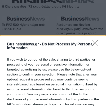
Η Chery επενδύει 75 εκατ. δολάρια στην KG Mobility
Το FIAT 500 Hybrid τώρα από
Ατρόμητος και Novibet
18.990 ευρώ
συνεχίζουν μαζί: Ανανέωση της
συνεργασίας τους μέχρι το
2028
BusinessNews.gr -
Do Not Process My Personal
Information
18η συνεχόμενη χρονιά για τον ΟΤΕ στη διεθνή σειρά δεικτών
If you wish to opt-out of the sale, sharing to third parties, or
FTSE4Good
processing of your personal or sensitive information for
targeted advertising by us, please use the below opt-out
section to confirm your selection. Please note that after your
Alpha Bank: Για πρώτη φορά το Αρχαίο Θέατρο Επιδαύρου άνοιξε τις
opt-out request is processed you may continue seeing
πύλες του σε όλους
interest-based ads based on personal information utilized by
us or personal information disclosed to third parties prior to
your opt-out. You may separately opt-out of the further
disclosure of your personal information by third parties on the
IAB’s list of downstream participants. This information may