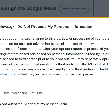
News.gr -
Do Not Process My Personal Information
to opt-out of the sale, sharing to third parties, or processing of your per
formation for targeted advertising by us, please use the below opt-out s
Πήρε τον Αλέρικ Φρίμαν ο Βίκος Ιωαννίνων
r selection. Please note that after your opt-out request is processed y
eing interest-based ads based on personal information utilized by us or
disclosed to third parties prior to your opt-out. You may separately opt-
losure of your personal information by third parties on the IAB’s list of
ITDA στο α' εξάμηνο,
HELLENiQ ENERGY: Κέρδη 393 εκατ.
. This information may also be disclosed by us to third parties on the
IA
υρώ – Καθαρά κέρδη 313
στο α' εξάμηνο – Στα 734 εκατ. ευρώ
Participants
that may further disclose it to other third parties.
EBITDA
l Data Processing Opt Outs
IAB Hellas: Νέα Διοικούσα Επιτροπή και νέο Διοικητικό Συμβ
- Πρόεδρος ο Γαληνός Γιαγλής
o opt-out of the Sharing of my personal data.