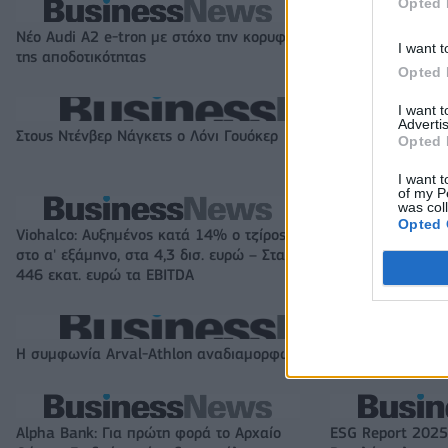
Opted 
Νέο Audi A2 e-tron με στόχο την κορυφή
Η Chery επενδύει
I want t
της αποδοτικότητας
KG Mobility
Opted 
I want 
Advertis
Στους Ντένβερ Νάγκετς ο Λόνι Γουόκερ
Opted 
I want t
of my P
was col
Opted 
Viohalco: Αυξημένος κατά 14% ο τζίρος
ΥΠΕΘΟΟ: Νέες επ
στο α' εξάμηνο, στα 4,3 δισ. ευρώ – Στα
ως το 2028 για τ
446 εκατ. ευρώ τα EBITDA
Η συμφωνία Arval-Athlon αναδιαμορφώνει την αγορά leasing
Alpha Bank: Για πρώτη φορά το Αρχαίο
ESG Report 2025