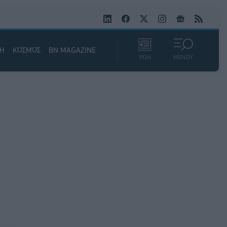
ΚΗ
ΚΟΣΜΟΣ
BN MAGAZINE
ΡΟΗ
ΜΕΝΟΥ