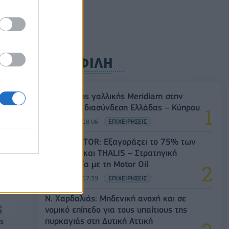
0
ΔΗΜΟΦΙΛΗ
ός με
Είσοδος της γαλλικής Meridiam στην
ηλεκτρική διασύνδεση Ελλάδας – Κύπρου
05/08/2026 - 18:06
ΕΠΙΧΕΙΡΗΣΕΙΣ
Όμιλος AKTOR: Εξαγοράζει το 75% των
ΗΛΕΚΤΩΡ και THALIS – Στρατηγική
συνεργασία με τη Motor Oil
05/08/2026 - 17:39
ΕΠΙΧΕΙΡΗΣΕΙΣ
Ν. Χαρδαλιάς: Μηδενική ανοχή και σε
νομικό επίπεδο για τους υπαίτιους της
πυρκαγιάς στη Δυτική Αττική
ς