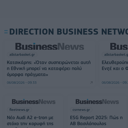
DIRECTION BUSINESS NETW
allstarbasket.gr
allstarbasket.
Κατσικάρης: «Όταν συσπειρώνεται αυτή
Ελευθερούπο
η Εθνική μπορεί να καταφέρει πολύ
Ενζέ και ο 
όμορφα πράγματα»
06/08/2026 - 09:33
06/08/2026 - 09
fleetnews.gr
csrnews.gr
Νέο Audi A2 e-tron με
ESG Report 2025: Πώς η
στόχο την κορυφή της
ΑΒ Βασιλόπουλος