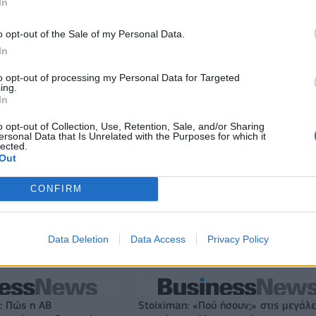
In
 75 εκατ. δολάρια στην
Το FIAT 500 Hybrid τώρα από 18.99
o opt-out of the Sale of my Personal Data.
ευρώ
In
to opt-out of processing my Personal Data for Targeted
ing.
Εθνική Νεανίδων: Στις 21:00 της Παρασκευής ο προημιτελικ
In
τη Λιθουανία
o opt-out of Collection, Use, Retention, Sale, and/or Sharing
ersonal Data that Is Unrelated with the Purposes for which it
lected.
Out
ενδύσεις 1 δισ. ευρώ
JUMBO: Αύξηση πωλήσεων 5% το
ην Ενέργεια
επτάμηνο του 2026
CONFIRM
Data Deletion
Data Access
Privacy Policy
VW: Η δύσκολη εξίσωση της αναδιάρθρωσης
: Πώς η ΑΒ
Stoiximan: «Πού ήσουν;» στις μεγάλε