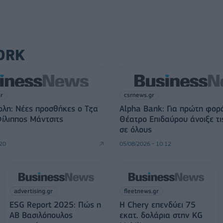
ORK
gr
csrnews.gr
λη: Νέες προσθήκες ο Τζα
Alpha Bank: Για πρώτη φορ
Φίλιππος Μάντσιτς
Θέατρο Επιδαύρου άνοιξε τι
σε όλους
:20
05/08/2026 - 10:12
advertising.gr
fleetnews.gr
ESG Report 2025: Πώς η
Η Chery επενδύει 75
ΑΒ Βασιλόπουλος
εκατ. δολάρια στην KG