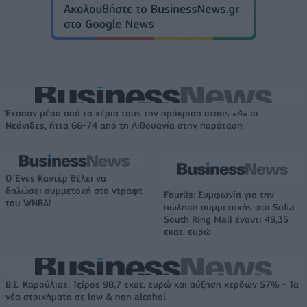
Έχασαν μέσα από τα χέρια τους την πρόκριση στους «4» οι
Νεάνιδες, ήττα 66-74 από τη Λιθουανία στην παράταση
Ο Ένες Καντέρ θέλει να
δηλώσει συμμετοχή στο ντραφτ
Fourlis: Συμφωνία για την
του WNBA!
πώληση συμμετοχής στο Sofia
South Ring Mall έναντι 49,35
εκατ. ευρώ
Β.Σ. Καρούλιας: Τζίρος 98,7 εκατ. ευρώ και αύξηση κερδών 57% - Τα
νέα στοιχήματα σε low & non alcohol