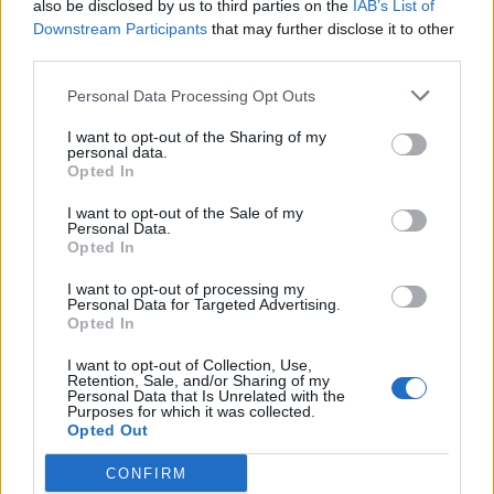
also be disclosed by us to third parties on the
IAB’s List of
Downstream Participants
that may further disclose it to other
third parties.
Personal Data Processing Opt Outs
I want to opt-out of the Sharing of my
personal data.
Δήμος Αστυπάλαιας:
Opted In
Συναντήσεις με
"Πόλεμος" Κωτσόβολου-
παράγοντες της διεθνούς
Μedia Markt για την Black
I want to opt-out of the Sale of my
Personal Data.
τουριστικής αγοράς
Friday: Ποιος θα κάνει τις
Opted In
καλύτερες προσφορές;
20/11/2017 - 02:00
I want to opt-out of processing my
20/11/2017 - 02:00
Personal Data for Targeted Advertising.
Opted In
I want to opt-out of Collection, Use,
Retention, Sale, and/or Sharing of my
Personal Data that Is Unrelated with the
Purposes for which it was collected.
Opted Out
CONFIRM