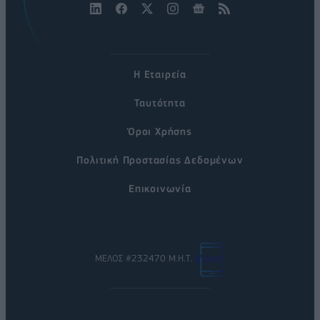
Η Εταιρεία
Ταυτότητα
Όροι Χρήσης
Πολιτική Προστασίας Δεδομένων
Επικοινωνία
ΜΕΛΟΣ #232470 Μ.Η.Τ.