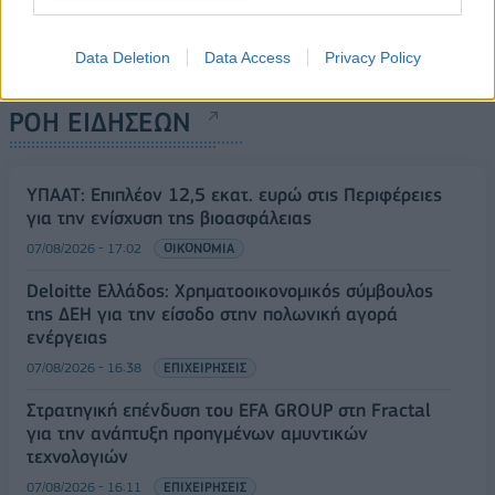
Data Deletion
Data Access
Privacy Policy
ΡΟΗ ΕΙΔΗΣΕΩΝ
ΥΠΑΑΤ: Επιπλέον 12,5 εκατ. ευρώ στις Περιφέρειες
για την ενίσχυση της βιοασφάλειας
07/08/2026 - 17:02
ΟΙΚΟΝΟΜΙΑ
Deloitte Ελλάδος: Χρηματοοικονομικός σύμβουλος
της ΔΕΗ για την είσοδο στην πολωνική αγορά
ενέργειας
07/08/2026 - 16:38
ΕΠΙΧΕΙΡΗΣΕΙΣ
Στρατηγική επένδυση του EFA GROUP στη Fractal
για την ανάπτυξη προηγμένων αμυντικών
τεχνολογιών
07/08/2026 - 16:11
ΕΠΙΧΕΙΡΗΣΕΙΣ