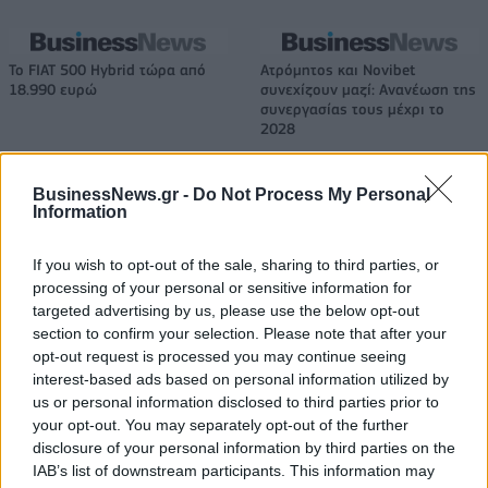
Το FIAT 500 Hybrid τώρα από
Ατρόμητος και Novibet
18.990 ευρώ
συνεχίζουν μαζί: Ανανέωση της
συνεργασίας τους μέχρι το
2028
BusinessNews.gr -
Do Not Process My Personal
Information
18η συνεχόμενη χρονιά για τον ΟΤΕ στη διεθνή σειρά δεικτών
FTSE4Good
If you wish to opt-out of the sale, sharing to third parties, or
processing of your personal or sensitive information for
targeted advertising by us, please use the below opt-out
Alpha Bank: Για πρώτη φορά το Αρχαίο Θέατρο Επιδαύρου άνοιξε τις
section to confirm your selection. Please note that after your
πύλες του σε όλους
opt-out request is processed you may continue seeing
interest-based ads based on personal information utilized by
us or personal information disclosed to third parties prior to
your opt-out. You may separately opt-out of the further
disclosure of your personal information by third parties on the
ΠΕΡΙΣΣΌΤΕΡΑ ΣΕ ΑΥΤΉ ΤΗΝ ΚΑΤΗΓΟΡΊΑ
IAB’s list of downstream participants. This information may