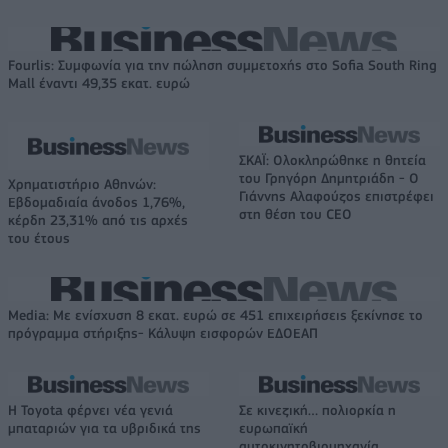
Fourlis: Συμφωνία για την πώληση συμμετοχής στο Sofia South Ring
Mall έναντι 49,35 εκατ. ευρώ
ΣΚΑΪ: Ολοκληρώθηκε η θητεία
του Γρηγόρη Δημητριάδη - Ο
Χρηματιστήριο Αθηνών:
Γιάννης Αλαφούζος επιστρέφει
Εβδομαδιαία άνοδος 1,76%,
στη θέση του CEO
κέρδη 23,31% από τις αρχές
του έτους
Media: Με ενίσχυση 8 εκατ. ευρώ σε 451 επιχειρήσεις ξεκίνησε το
πρόγραμμα στήριξης- Κάλυψη εισφορών ΕΔΟΕΑΠ
Η Toyota φέρνει νέα γενιά
Σε κινεζική… πολιορκία η
μπαταριών για τα υβριδικά της
ευρωπαϊκή
αυτοκινητοβιομηχανία