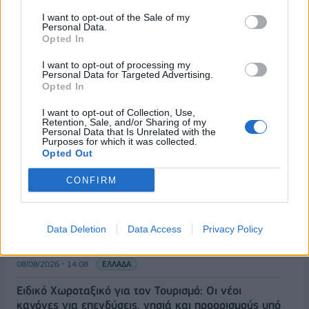
I want to opt-out of the Sale of my
Personal Data.
Opted In
I want to opt-out of processing my
Personal Data for Targeted Advertising.
Opted In
ΡΟΗ ΕΙΔΗΣΕΩΝ
I want to opt-out of Collection, Use,
Retention, Sale, and/or Sharing of my
Personal Data that Is Unrelated with the
Κορυφώνεται η έξοδος του Αυγούστου – Πάνω από
Purposes for which it was collected.
Opted Out
56.000 επιβάτες αναχωρούν σήμερα από τα
λιμάνια της Αττικής
CONFIRM
08/08/2026 - 14:30
ΕΛΛΑΔΑ
Δυτική Αττική: Η επόμενη ημέρα μετά τις πυρκαγιές
Data Deletion
Data Access
Privacy Policy
– Τα έργα Antinero και η «μάχη» πριν από τις
βροχές
08/08/2026 - 14:08
ΕΛΛΑΔΑ
Ειδικό Χωροταξικό για τον Τουρισμό: Οι νέοι
κανόνες για επενδύσεις, νησιά και προορισμούς υπό