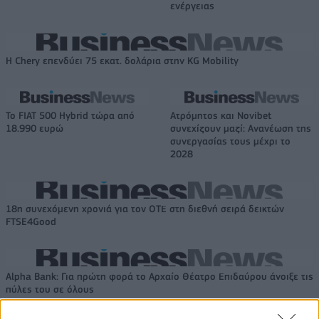
ενέργειας
Η Chery επενδύει 75 εκατ. δολάρια στην KG Mobility
Το FIAT 500 Hybrid τώρα από
Ατρόμητος και Novibet
18.990 ευρώ
συνεχίζουν μαζί: Ανανέωση της
συνεργασίας τους μέχρι το
2028
18η συνεχόμενη χρονιά για τον ΟΤΕ στη διεθνή σειρά δεικτών
FTSE4Good
Alpha Bank: Για πρώτη φορά το Αρχαίο Θέατρο Επιδαύρου άνοιξε τις
πύλες του σε όλους