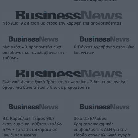
Νέο Audi A2 e-tron με στόχο την κορυφή της αποδοτικότητας
Μισιακός: «Ο προπονητής είναι
Ο Γιάννης Αγραβάνης στον Βίκο
υπεύθυνος και αναλαμβάνω την
Ιωαννίνων
ευθύνη»
Ελληνική Αναπτυξιακή Τράπεζα: Με «προίκα» 2 δισ. ευρώ ανοίγει
δρόμο για δάνεια έως 5 δισ. σε μικρομεσαίες
Β.Σ. Καρούλιας: Τζίρος 98,7
Deloitte Ελλάδος:
εκατ. ευρώ και αύξηση κερδών
Χρηματοοικονομικός
57% - Τα νέα στοιχήματα σε
σύμβουλος της ΔΕΗ για την
low & non alcohol
είσοδο στην πολωνική αγορά