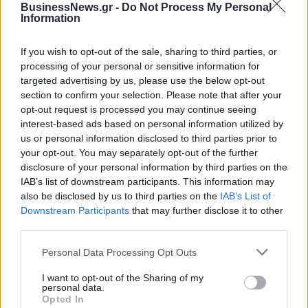
BusinessNews.gr -
Do Not Process My Personal
Information
ΠΕΡΙΣΣΌΤΕΡΑ ΣΕ ΑΥΤΉ ΤΗΝ ΚΑΤΗΓΟΡΊΑ
If you wish to opt-out of the sale, sharing to third parties, or
processing of your personal or sensitive information for
targeted advertising by us, please use the below opt-out
section to confirm your selection. Please note that after your
opt-out request is processed you may continue seeing
interest-based ads based on personal information utilized by
Νέο κατάστημα Μy market
us or personal information disclosed to third parties prior to
στο Αγρίνιο
Η ΑΧΑ στηρίζει την έρευνα
your opt-out. You may separately opt-out of the further
για τη δημιουργία
disclosure of your personal information by third parties on the
14/11/2017 - 02:00
ανθεκτικών πόλεων
IAB’s list of downstream participants. This information may
also be disclosed by us to third parties on the
IAB’s List of
14/11/2017 - 02:00
Downstream Participants
that may further disclose it to other
third parties.
Personal Data Processing Opt Outs
I want to opt-out of the Sharing of my
personal data.
Opted In