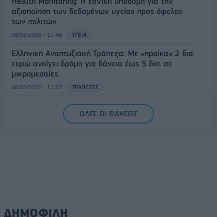
Health Monitoring: Η εθνική υποδομή για την
αξιοποίηση των δεδομένων υγείας προς όφελος
των πολιτών
08/08/2026 - 11:48
ΥΓΕΙΑ
Ελληνική Αναπτυξιακή Τράπεζα: Με «προίκα» 2 δισ.
ευρώ ανοίγει δρόμο για δάνεια έως 5 δισ. σε
μικρομεσαίες
08/08/2026 - 11:22
ΤΡΑΠΕΖΕΣ
5G παντού, 6G στον ορίζοντα: Πού βρίσκεται η
ΟΛΕΣ ΟΙ ΕΙΔΗΣΕΙΣ
Ελλάδα στη μεγάλη τεχνολογική μετάβαση
08/08/2026 - 10:54
ΤΕΧΝΟΛΟΓΙΑ
ΔΗΜΟΦΙΛΗ