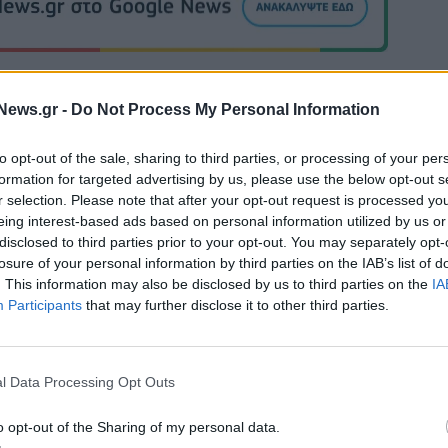
News.gr -
Do Not Process My Personal Information
to opt-out of the sale, sharing to third parties, or processing of your per
Άρης: Ανακοίνωσε την απόκτηση του Άνταμ Μοκόκα - Δωρεά
formation for targeted advertising by us, please use the below opt-out s
ΚΑΕ στους πυρόπληκτους
r selection. Please note that after your opt-out request is processed y
eing interest-based ads based on personal information utilized by us or
disclosed to third parties prior to your opt-out. You may separately opt-
ITDA στο α' εξάμηνο,
Χρηματοδότηση 8 εκατ. ευρώ σε 843
losure of your personal information by third parties on the IAB’s list of
υρώ – Καθαρά κέρδη 313
μέσα ενημέρωσης- Ξεκίνησε το πεντ
. This information may also be disclosed by us to third parties on the
IA
πρόγραμμα ενίσχυσης του Τύπου
Participants
that may further disclose it to other third parties.
IAB Hellas: Νέα Διοικούσα Επιτροπή και νέο Διοικητικό Συμβ
l Data Processing Opt Outs
- Πρόεδρος ο Γαληνός Γιαγλής
o opt-out of the Sharing of my personal data.