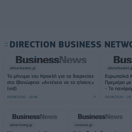
DIRECTION BUSINESS NETW
allstarbasket.gr
allstarbasket.
Το μήνυμα του Ηρακλή για τα διαρκείας
Ευρωπαϊκό Κ
στο Ιβανώφειο: «Αντέχεις να το ζήσεις;»
Πρεμιέρα με 
(vid)
- Το πανόρα
06/08/2026 - 18:46
06/08/2026 - 18
advertising.gr
csrnews.gr