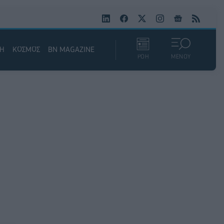
ΚΗ
ΚΟΣΜΟΣ
BN MAGAZINE
ΡΟΗ
ΜΕΝΟΥ