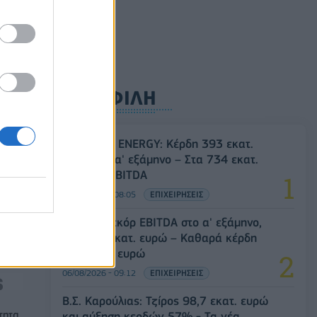
0
ΔΗΜΟΦΙΛΗ
HELLENiQ ENERGY: Κέρδη 393 εκατ.
ευρώ στο α' εξάμηνο – Στα 734 εκατ.
ρώ
ευρώ τα EBITDA
06/08/2026 - 08:05
ΕΠΙΧΕΙΡΗΣΕΙΣ
Metlen: Ρεκόρ EBITDA στο α' εξάμηνο,
στα 550 εκατ. ευρώ – Καθαρά κέρδη
313 εκατ. ευρώ
06/08/2026 - 09:12
ΕΠΙΧΕΙΡΗΣΕΙΣ
Β.Σ. Καρούλιας: Τζίρος 98,7 εκατ. ευρώ
τητα
και αύξηση κερδών 57% - Τα νέα