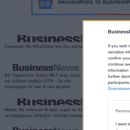
Business
If you wish 
Ουκρανία: Με Μίχαϊλιουκ και Λεν κόντρα στην Ελλάδα
sensitive in
confirm you
continue se
information 
Β.Σ. Καρούλιας: Τζίρος 98,7 εκατ. ευρώ
Metlen: Ρεκόρ EB
further disc
και αύξηση κερδών 57% - Τα νέα
στα 550 εκατ. ε
participants
στοιχήματα σε low & non alcohol
εκατ. ευρώ
Downstream 
Media: Με ενίσχυση 8 εκατ. ευρώ σε 451 επιχειρήσεις ξεκίνησε
Persona
το πρόγραμμα στήριξης- Κάλυψη εισφορών ΕΔΟΕΑΠ
I want t