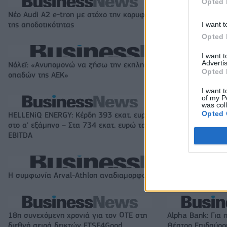
Opted 
Νέο Audi A2 e-tron με στόχο την κορυφή
Η Chery επενδύει
I want t
της αποδοτικότητας
KG Mobility
Opted 
I want 
Advertis
Νόλεϊ: «Ανυπομονώ να ζήσω την εκπληκτική ενέργεια των
Opted 
οπαδών της ΑΕΚ»
I want t
of my P
was col
Opted 
HELLENiQ ENERGY: Κέρδη 393 εκατ. ευρώ
Viohalco: Αυξημέ
στο α' εξάμηνο – Στα 734 εκατ. ευρώ τα
στο α' εξάμηνο, σ
EBITDA
446 εκατ. ευρώ 
Η συμφωνία Arval-Athlon αναδιαμορφώνει την αγορά leasing
18η συνεχόμενη χρονιά για τον ΟΤΕ στη
Alpha Bank: Για 
διεθνή σειρά δεικτών FTSE4Good
Θέατρο Επιδαύρου