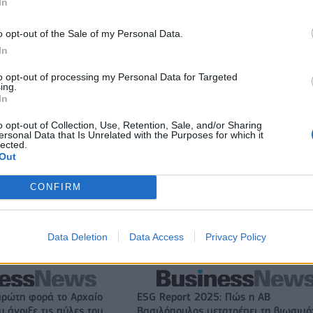
In
 75 εκατ. δολάρια στην
Το FIAT 500 Hybrid τώρα από 18.99
o opt-out of the Sale of my Personal Data.
ευρώ
In
to opt-out of processing my Personal Data for Targeted
ing.
Πάρκερ: «Όνειρό μου να κατακτήσω το ΝΒΑ Europe με τη
In
Βιλερμπάν» - Η διευκρινιστική ανάρτηση που έκανε
o opt-out of Collection, Use, Retention, Sale, and/or Sharing
ersonal Data that Is Unrelated with the Purposes for which it
lected.
Out
νος κατά 14% ο τζίρος
ΥΠΕΘΟΟ: Νέες επενδύσεις 1 δισ. ευ
τα 4,3 δισ. ευρώ – Στα
ως το 2028 για την Ενέργεια
τα EBITDA
CONFIRM
Data Deletion
Data Access
Privacy Policy
VW: Η δύσκολη εξίσωση της αναδιάρθρωσης
πρώτη φορά το Αρχαίο
ESG Report 2025: Πώς η ΑΒ
 άνοιξε τις πύλες του
Βασιλόπουλος μετατρέπει τη βιωσιμό