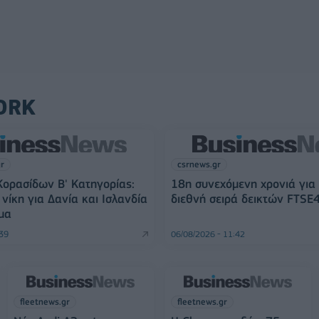
ORK
gr
csrnews.gr
ορασίδων Β' Κατηγορίας:
18η συνεχόμενη χρονιά για
νίκη για Δανία και Ισλανδία
διεθνή σειρά δεικτών FTSE
μα
:39
06/08/2026 - 11:42
fleetnews.gr
fleetnews.gr