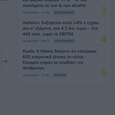
στοιχήματα σε low & non alcohol
06/08/2026 - 11:48
ΕΠΙΧΕΙΡΗΣΕΙΣ
Viohalco: Αυξημένος κατά 14% ο τζίρος
στο α' εξάμηνο, στα 4,3 δισ. ευρώ – Στα
446 εκατ. ευρώ τα EBITDA
06/08/2026 - 08:23
ΕΠΙΧΕΙΡΗΣΕΙΣ
Ρωσία: Η Μόσχα δηλώνει ότι κατέρριψε
605 ουκρανικά drones τη νύχτα -
Ελαφρές ζημιές σε αποθήκη της
Wildberries
06/08/2026 - 10:30
ΚΟΣΜΟΣ