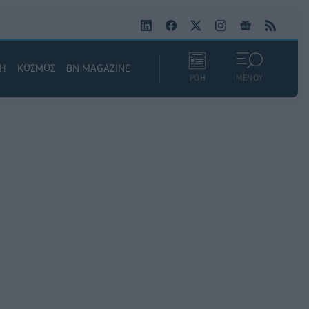
ΚΗ
ΚΟΣΜΟΣ
BN MAGAZINE
ΡΟΗ
ΜΕΝΟΥ