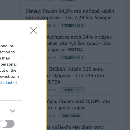
Disney: Πτώση 34,2% στα καθαρά κέρδη
του εννεαμήνου – Στα 7,28 δισ. δολάρια
06/08/2026 - 08:42
ΕΠΙΧΕΙΡΗΣΕΙΣ
Viohalco: Αυξημένος κατά 14% ο τζίρος
στο α' εξάμηνο, στα 4,3 δισ. ευρώ – Στα
sonal or
446 εκατ. ευρώ τα EBITDA
ection to
06/08/2026 - 08:23
ΕΠΙΧΕΙΡΗΣΕΙΣ
ou may
 personal
HELLENiQ ENERGY: Κέρδη 393 εκατ.
out of the
ευρώ στο α' εξάμηνο – Στα 734 εκατ.
 downstream
ευρώ τα EBITDA
B’s List of
06/08/2026 - 08:05
ΕΠΙΧΕΙΡΗΣΕΙΣ
Χρηματιστήριο: Πτώση κατά 0,18%, στα
315,71 εκατ. ευρώ ο τζίρος
05/08/2026 - 18:27
ΟΙΚΟΝΟΜΙΑ
Είσοδος της γαλλικής Meridiam στην