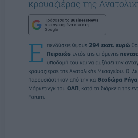
κρουαζιέρας της Ανατολικ
Πρόσθεσε το
BusinessNews
στα αγαπημένα σου στη
Google
Ε
πενδύσεις ύψους
294 εκατ. ευρώ
θα
Πειραιώς
εντός της επόμενης
πεντα
υποδομή του και να αυξήσει την αντ
κρουαζιέρας της Ανατολικής Μεσογείου. Οι λε
παρουσιάστηκαν από την κα
Θεοδώρα Ρήγα
Μάρκετινγκ του
ΟΛΠ
, κατά τη διάρκεια της 
Forum.