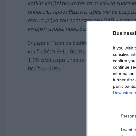
καθώς και βελτιώνοντας τη συνολική εμπειρί
υπηρεσίες προστιθέμενης αξίας για τις εταιρεί
στον πυρήνα του οράματος του ΟΛΠ για την
κινεζική αγορά, προωθώντας έτσι την αύξησ
Business
Σήμερα ο Πειραιάς διαθέτει προβλήτες συνολ
If you wish 
και διαθέτει 9-11 θέσεις ταυτόχρονης πρόσδ
sensitive in
1,65 χιλιόμετρα μήκους προβλητών, ενισχύον
confirm you
continue se
περίπου 50%.
information 
further disc
participants
Downstream 
Persona
I want t