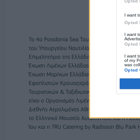
Opted 
I want t
Opted 
I want 
Το 4ο Posidonia Sea Tourism Forum διοργανώ
Advertis
Opted 
του Υπουργείου Ναυτιλίας και Νησιωτικής Πολι
I want t
Επιμελητήριο της Ελλάδας, την Ένωση Μεσογ
of my P
was col
Ένωση Λιμένων Ελλάδας (ΕΛΙΜΕ), την Ένωση
Opted 
Ένωση Μαρίνων Ελλάδας, το Σύνδεσμο Επιχει
Εφοπλιστών Κρουαζιερόπλοιων & Φορέων Ναυ
Τουριστικών & Ταξιδιωτικών Γραφείων (HATTA
είναι ο Οργανισμός Λιμένος Πειραιώς, η Air Fr
Διεθνής Αερολιμένας Αθηνών, το Ακτίνα Travel 
το Ελληνικό Μουσείο Αυτοκινήτου και η Hellen
Ίου και η TRU Catering by Radisson Blu Park H