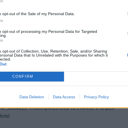
In
o opt-out of the Sale of my Personal Data.
In
to opt-out of processing my Personal Data for Targeted
νεται υπό την αιγίδα του Υπουργείου Τουρισμού και
ing.
In
τικής, και υποστηρίζεται από το Ναυτικό
o opt-out of Collection, Use, Retention, Sale, and/or Sharing
ειακών Λιμένων Κρουαζιέρας (MEDCRUISE), την
ersonal Data that Is Unrelated with the Purposes for which it
lected.
 Πλοιοκτητών Ελληνικών Σκαφών Τουρισμού, την
Out
ρήσεων Επιβατηγού Ναυτιλίας, την Ένωση
τιλίας και τον Σύνδεσμο των εν Ελλάδι
CONFIRM
). Χρυσός χορηγός είναι ο ΕΟΤ, αργυροί Χορηγοί
ance – KLM – Delta και Χάλκινοι Χορηγοί είναι ο
Data Deletion
Data Access
Privacy Policy
Group, η Celestyal Cruises, η Global Ports Holding,
ic Seaways. Υποστηρικτές είναι τα Everest, ο Δήμος
otel.