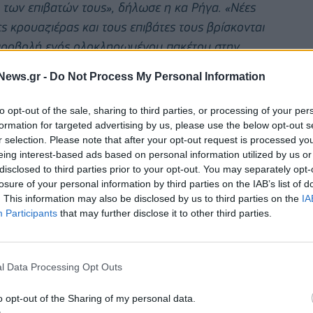
α των επιβατών τους», δήλωσε η κα Ρήγα. «Νέες
ες κρουαζιέρας και τους επιβάτες τους βρίσκονται
 προβολή ενός ολοκληρωμένου πακέτου στην
η τουριστών από την Άπω Ανατολή
», κατέληξε η ίδια.
News.gr -
Do Not Process My Personal Information
ικού μήκους 2,8 χιλιομέτρων με βύθισμα 11 μέτρων
to opt-out of the sale, sharing to third parties, or processing of your per
εσης. Τα σχέδια επέκτασης θα προσθέσουν επιπλέον
formation for targeted advertising by us, please use the below opt-out s
τας περαιτέρω τη χωρητικότητα του λιμένα κατά
r selection. Please note that after your opt-out request is processed y
eing interest-based ads based on personal information utilized by us or
disclosed to third parties prior to your opt-out. You may separately opt-
losure of your personal information by third parties on the IAB’s list of
. This information may also be disclosed by us to third parties on the
IA
Participants
that may further disclose it to other third parties.
l Data Processing Opt Outs
o opt-out of the Sharing of my personal data.