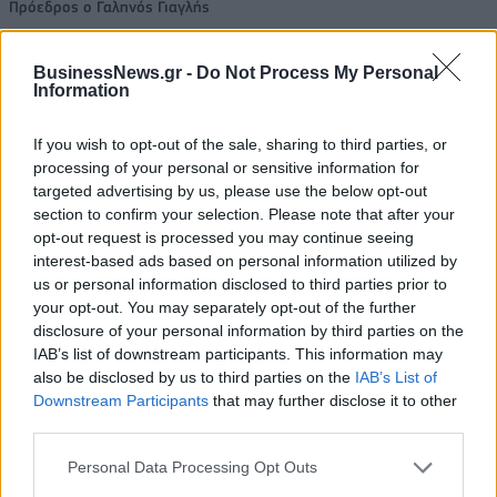
Πρόεδρος ο Γαληνός Γιαγλής
BusinessNews.gr -
Do Not Process My Personal
Information
Η Toyota φέρνει νέα γενιά
Σε κινεζική… πολιορκία η
μπαταριών για τα υβριδικά της
ευρωπαϊκή
αυτοκινητοβιομηχανία
If you wish to opt-out of the sale, sharing to third parties, or
processing of your personal or sensitive information for
targeted advertising by us, please use the below opt-out
section to confirm your selection. Please note that after your
Νέο Audi A2 e-tron με στόχο την κορυφή της αποδοτικότητας
opt-out request is processed you may continue seeing
interest-based ads based on personal information utilized by
us or personal information disclosed to third parties prior to
Για την πρόκριση στις "4" οι
Ράσελ Γουέστμπρουκ: Ο θρύλος
your opt-out. You may separately opt-out of the further
Νεάνιδες απόψε κόντρα στη
του NBA που δεν βρίσκει
disclosure of your personal information by third parties on the
Λιθουανία (live stream)
συμβόλαιο
IAB’s list of downstream participants. This information may
also be disclosed by us to third parties on the
IAB’s List of
Downstream Participants
that may further disclose it to other
third parties.
ΕΛΣΤΑΤ: Στο 3,4% υποχώρησε ο πληθωρισμός τον Ιούλιο
Personal Data Processing Opt Outs