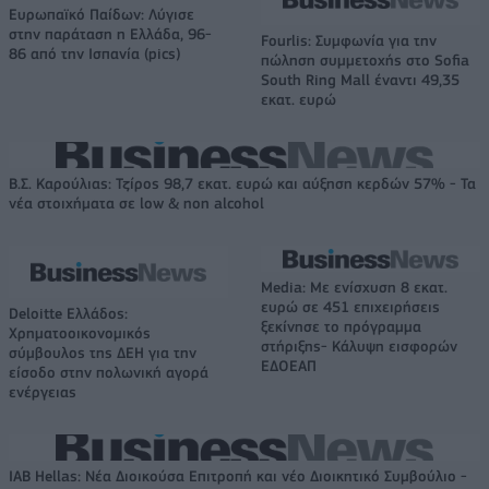
Ευρωπαϊκό Παίδων: Λύγισε
στην παράταση η Ελλάδα, 96-
Fourlis: Συμφωνία για την
86 από την Ισπανία (pics)
πώληση συμμετοχής στο Sofia
South Ring Mall έναντι 49,35
εκατ. ευρώ
Β.Σ. Καρούλιας: Τζίρος 98,7 εκατ. ευρώ και αύξηση κερδών 57% - Τα
νέα στοιχήματα σε low & non alcohol
Media: Με ενίσχυση 8 εκατ.
ευρώ σε 451 επιχειρήσεις
Deloitte Ελλάδος:
ξεκίνησε το πρόγραμμα
Χρηματοοικονομικός
στήριξης- Κάλυψη εισφορών
σύμβουλος της ΔΕΗ για την
ΕΔΟΕΑΠ
είσοδο στην πολωνική αγορά
ενέργειας
IAB Hellas: Νέα Διοικούσα Επιτροπή και νέο Διοικητικό Συμβούλιο -