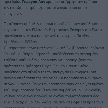
προεδρίας
Γιώργου Λάντζα
, που απέρριψε την πρόταση
της πιστώτριας τράπεζας για τη χρηματοδότηση της
εισηγμένης.
Ταυτόχρονα από χθες το πρωί σε επ’ αόριστον κατάληψη του
εργοστασίου της Ελληνικής Βιομηχανίας Ζάχαρης στο Πλατύ
προχώρησαν τευτλοπαραγωγοί των νομών Πιερίας,
Ημαθίας και Πέλλας.
Οι παραιτήσεις των εκτελεστικών μελών (Γ. Λάντζα, Κρίτωνα
Τσικλιά και Πέτρου Γεμιντζή) υπεβλήθησαν το περασμένο
Σάββατο, καθώς δεν μπορούσαν να υποστηρίξουν την
πρόταση της Τράπεζας Πειραιώς –που, σημειωτέον,
υιοθέτησε στο σύνολό της το υπουργείο Οικονομίας– για
αναχρηματοδότηση της εταιρείας. Οι παραιτήσεις των τριών
στελεχών ακολουθούν την παραίτηση πριν από λίγες ημέρες
τού μέχρι πρότινος διευθύνοντος συμβούλου Δ. Γιαννακίδη,
καθώς, όπως έχει ειπωθεί, το σχέδιο χρηματοδότησης δεν
είναι διαχειρίσιμο, δεν κλείνει τις ανοικτές οφειλές προς τους