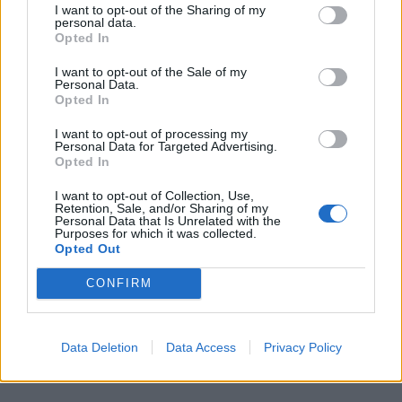
I want to opt-out of the Sharing of my
personal data.
Χρηματοδότηση 8 εκατ. ευρώ
Metlen: Ρεκόρ EBITDA στο α'
Opted In
σε 843 μέσα ενημέρωσης-
εξάμηνο, στα 550 εκατ. ευρώ –
Ξεκίνησε το πενταετές
Καθαρά κέρδη 313 εκατ. ευρώ
I want to opt-out of the Sale of my
πρόγραμμα ενίσχυσης του
Personal Data.
Opted In
Τύπου
I want to opt-out of processing my
Personal Data for Targeted Advertising.
Opted In
Η Chery επενδύει 75 εκατ. δολάρια στην KG Mobility
I want to opt-out of Collection, Use,
Retention, Sale, and/or Sharing of my
Personal Data that Is Unrelated with the
Purposes for which it was collected.
Το FIAT 500 Hybrid τώρα από
Ατρόμητος και Novibet
Opted Out
18.990 ευρώ
συνεχίζουν μαζί: Ανανέωση της
συνεργασίας τους μέχρι το
CONFIRM
2028
Data Deletion
Data Access
Privacy Policy
18η συνεχόμενη χρονιά για τον ΟΤΕ στη διεθνή σειρά δεικτών
FTSE4Good