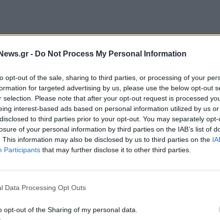
News.gr -
Do Not Process My Personal Information
to opt-out of the sale, sharing to third parties, or processing of your per
formation for targeted advertising by us, please use the below opt-out s
r selection. Please note that after your opt-out request is processed y
eing interest-based ads based on personal information utilized by us or
disclosed to third parties prior to your opt-out. You may separately opt-
losure of your personal information by third parties on the IAB’s list of
. This information may also be disclosed by us to third parties on the
IA
Participants
that may further disclose it to other third parties.
αναγνώριση για επιχειρήσεις που εφαρμόζουν
ασιακό τους περιβάλλον, προωθώντας ίσες ευκαιρίες
l Data Processing Opt Outs
τας μια κουλτούρα σεβασμού, αποδοχής και
giTech ενσωματώνει τις αρχές της διαφορετικότητας,
o opt-out of the Sharing of my personal data.
 τις πτυχές της λειτουργίας της, αναγνωρίζοντας ότι