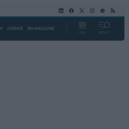
ΚΗ
ΚΟΣΜΟΣ
BN MAGAZINE
ΡΟΗ
ΜΕΝΟΥ