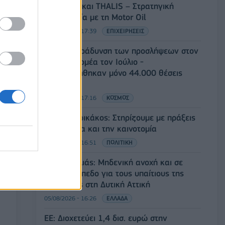
ΗΛΕΚΤΩΡ και THALIS – Στρατηγική
συνεργασία με τη Motor Oil
05/08/2026 - 17:39
ΕΠΙΧΕΙΡΗΣΕΙΣ
ΗΠΑ: Επιβράδυνση των προσλήψεων στον
ιδιωτικό τομέα τον Ιούλιο -
Δημιουργήθηκαν μόνο 44.000 θέσεις
εργασίας
05/08/2026 - 17:16
ΚΟΣΜΟΣ
Τ. Θεοδωρικάκος: Στηρίζουμε με πράξεις
την έρευνα και την καινοτομία
05/08/2026 - 16:51
ΠΟΛΙΤΙΚΗ
Ν. Χαρδαλιάς: Μηδενική ανοχή και σε
νομικό επίπεδο για τους υπαίτιους της
πυρκαγιάς στη Δυτική Αττική
05/08/2026 - 16:26
ΕΛΛΑΔΑ
ΕΕ: Διοχετεύει 1,4 δισ. ευρώ στην