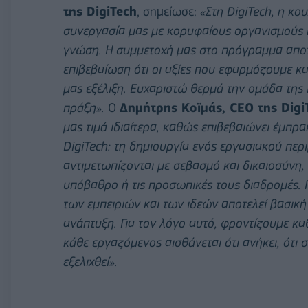
της DigiTech
, σημείωσε:
«Στη DigiTech, η κο
συνεργασία μας με κορυφαίους οργανισμούς 
γνώση. Η συμμετοχή μας στο πρόγραμμα αποτέ
επιβεβαίωση ότι οι αξίες που εφαρμόζουμε κ
μας εξέλιξη. Ευχαριστώ θερμά την ομάδα της D
πράξη».
Ο
Δημήτρης Κοϊμάς, CEO της Digi
μας τιμά ιδιαίτερα, καθώς επιβεβαιώνει έμπρα
DigiTech: τη δημιουργία ενός εργασιακού περ
αντιμετωπίζονται με σεβασμό και δικαιοσύνη, 
υπόβαθρο ή τις προσωπικές τους διαδρομές.
των εμπειριών και των ιδεών αποτελεί βασική
ανάπτυξη. Για τον λόγο αυτό, φροντίζουμε 
κάθε εργαζόμενος αισθάνεται ότι ανήκει, ότι σ
εξελιχθεί».