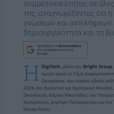
συμμετοχικότητας σε όλες 
της, αναγνωρίζοντας ότι η
γνώσεων και αντιλήψεων ε
δημιουργικότητα και τη β
Πρόσθεσε το
BusinessNews
στα αγαπημένα σου στη
Google
Η
DigiTech
, μέλος του
Bright Group
πρώτη φορά το Σήμα Διαφορετικότητ
Οικογένειας, στο πλαίσιο ειδικής ε
2026 στο Βυζαντινό και Χριστιανικό Μουσείο
Οικογένειας, Δόμνας Μιχαηλίδου, του Υπουργ
Νοημοσύνης, Δημήτρη Παπαστεργίου και της 
Έλενας Ράπτη.