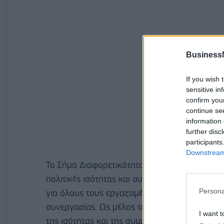
Business
If you wish 
sensitive in
confirm you
continue se
information 
further disc
participants
Downstream 
Το Σήμα Διαφορετικότητας αποτελεί θεσμική 
πολιτικές ισότητας και συμπερίληψης στο εργ
Persona
για όλους τους εργαζομένους και καλλιεργών
συνεργασίας. Ως μέλος του Bright Group, η Di
I want t
της ισότητας και της συμμετοχικότητας σε όλες