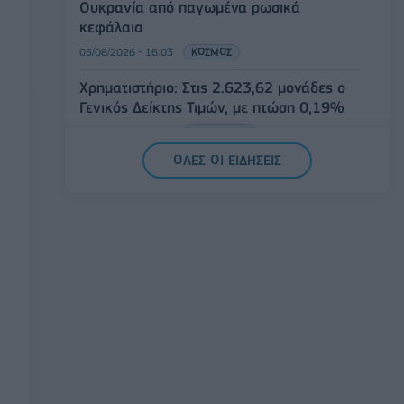
Ουκρανία από παγωμένα ρωσικά
κεφάλαια
05/08/2026 - 16:03
ΚΟΣΜΟΣ
Χρηματιστήριο: Στις 2.623,62 μονάδες ο
Γενικός Δείκτης Τιμών, με πτώση 0,19%
05/08/2026 - 15:36
ΟΙΚΟΝΟΜΙΑ
ΟΛΕΣ ΟΙ ΕΙΔΗΣΕΙΣ
Συνάλλαγμα: Το ευρώ ενισχύεται κατά
0,20%, στα 1,1557 δολάρια
05/08/2026 - 15:28
ΟΙΚΟΝΟΜΙΑ