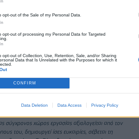
In
λήψεων ενισχύει την καινοτομία, τη δημιουργικότητα
o opt-out of the Sale of my Personal Data.
In
ης DigiTech στη δημιουργία ενός σύγχρονου και
to opt-out of processing my Personal Data for Targeted
που κάθε άνθρωπος έχει τη δυνατότητα να
ing.
In
ο φύλο, την ηλικία, την εθνικότητα, την αναπηρία,
άλλο χαρακτηριστικό που συνθέτει τη μοναδικότητά
o opt-out of Collection, Use, Retention, Sale, and/or Sharing
ersonal Data that Is Unrelated with the Purposes for which it
υση της εταιρείας και του Ομίλου να συνεχίσουν να
lected.
Out
μβάλλουν ενεργά στη διαμόρφωση μιας κουλτούρας
τυξης για όλους.
CONFIRM
ινωνικής Συνοχής και Οικογένειας, Δόμνα
υ Σήματος Διαφορετικότητας στην DigiTech αποτελεί
Data Deletion
Data Access
Privacy Policy
η σημασία: να γίνει η συμπερίληψη μέρος της
νας σύγχρονος χώρος εργασίας αξιολογείται από τον
ους του, δημιουργεί ίσες ευκαιρίες, σέβεται τη