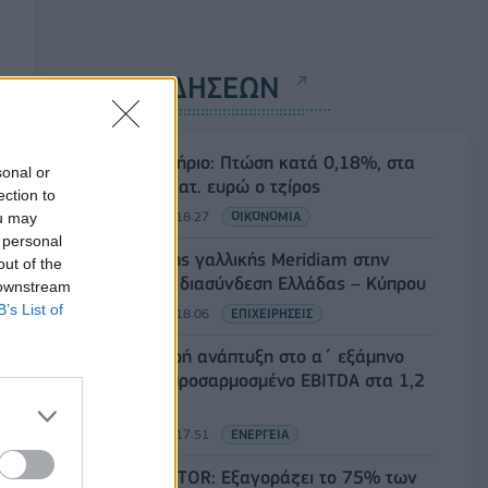
ΡΟΗ ΕΙΔΗΣΕΩΝ
Χρηματιστήριο: Πτώση κατά 0,18%, στα
sonal or
315,71 εκατ. ευρώ ο τζίρος
ection to
05/08/2026 - 18:27
ΟΙΚΟΝΟΜΙΑ
ou may
 personal
Είσοδος της γαλλικής Meridiam στην
out of the
ηλεκτρική διασύνδεση Ελλάδας – Κύπρου
 downstream
B’s List of
05/08/2026 - 18:06
ΕΠΙΧΕΙΡΗΣΕΙΣ
ΔΕΗ: Ισχυρή ανάπτυξη στο α΄ εξάμηνο
2026 με προσαρμοσμένο EBITDA στα 1,2
δισ. ευρώ
05/08/2026 - 17:51
ΕΝΕΡΓΕΙΑ
Όμιλος AKTOR: Εξαγοράζει το 75% των