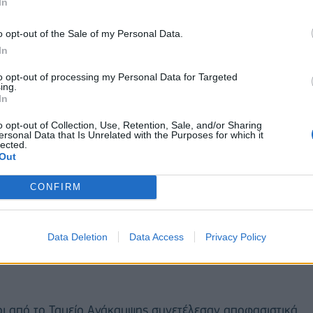
In
τίμησης της ΕΛ.ΣΤΑΤ. Η ανάπτυξη του 2025
άριστο σχηματισμό παγίου κεφαλαίου, ο οποίος
o opt-out of the Sale of my Personal Data.
η αυξήθηκε κατά 2,0%, απόρροια της βελτίωσης της
In
των.
to opt-out of processing my Personal Data for Targeted
ing.
In
o opt-out of Collection, Use, Retention, Sale, and/or Sharing
ersonal Data that Is Unrelated with the Purposes for which it
lected.
Out
CONFIRM
Data Deletion
Data Access
Privacy Policy
ροι από το Ταμείο Ανάκαμψης συνετέλεσαν αποφασιστικά