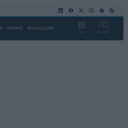
ΚΗ
ΚΟΣΜΟΣ
BN MAGAZINE
ΡΟΗ
ΜΕΝΟΥ