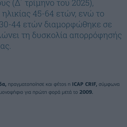
υς (Δ΄ τρίμηνο του 2025),
 ηλικίας 45-64 ετών, ενώ το
 30-44 ετών διαμορφώθηκε σε
λώνει τη δυσκολία απορρόφησής
ας.
δα,
πραγματοποίησε και φέτος η
ICAP CRIF,
σύμφωνα
ν μονοψήφιο για πρώτη φορά μετά το
2009.