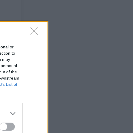
sonal or
ection to
ou may
 personal
out of the
 downstream
B’s List of