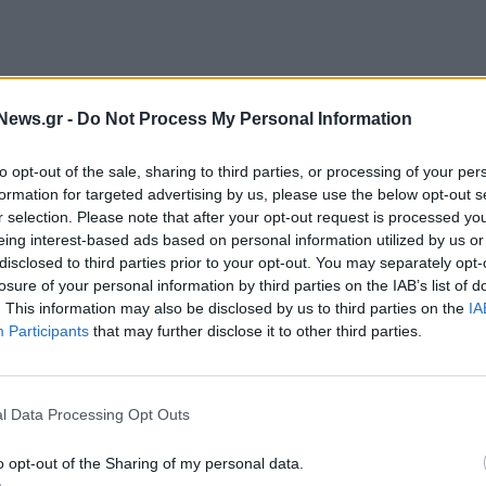
News.gr -
Do Not Process My Personal Information
to opt-out of the sale, sharing to third parties, or processing of your per
formation for targeted advertising by us, please use the below opt-out s
r selection. Please note that after your opt-out request is processed y
eing interest-based ads based on personal information utilized by us or
ιεύτηκαν στην επιχειρηματική της έκδοση, “
Leading
disclosed to third parties prior to your opt-out. You may separately opt-
losure of your personal information by third parties on the IAB’s list of
. This information may also be disclosed by us to third parties on the
IA
Participants
that may further disclose it to other third parties.
νάπτυξης για την ελληνική οικονομία, σε ένα διεθνές
ωπολιτικών εντάσεων. Έτσι, το
ΑΕΠ
της χώρας αυξήθηκε
l Data Processing Opt Outs
γούμενου έτους, σύμφωνα με την πρώτη εκτίμηση της
o opt-out of the Sharing of my personal data.
ης του ελληνικού ΑΕΠ και το 2024, καθώς διαμορφώθηκε