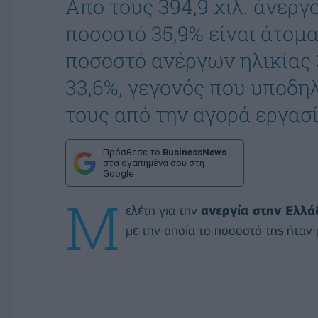
Από τους 394,9 χιλ. άνεργο
ποσοστό 35,9% είναι άτομα
ποσοστό ανέργων ηλικίας
33,6%, γεγονός που υποδη
τους από την αγορά εργασί
Πρόσθεσε το
BusinessNews
στα αγαπημένα σου στη
Google
Μ
ελέτη για την
ανεργία στην Ελλά
με την οποία το ποσοστό της ήτα