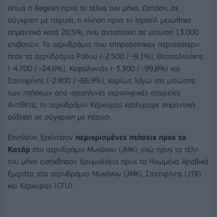
όπως η Aegean προς το τέλος του μήνα. Ωστόσο, σε
σύγκριση με πέρυσι, η κίνηση προς το Ισραήλ μειώθηκε
σημαντικά κατά 20,5%, που αντιστοιχεί σε μείωση 13.000
επιβατών. Τα αεροδρόμια που επηρεάστηκαν περισσότερο
ήταν τα αεροδρόμια Ρόδου (-2.500 / -9,1%), Θεσσαλονίκης
(-4.700 / -24,6%), Κεφαλονιάς (-3.300 / -99,8%) και
Σαντορίνης (-2.800 / -66,9%), κυρίως λόγω της μείωσης
των πτήσεων από ισραηλινές αεροπορικές εταιρείες.
Αντίθετα, το αεροδρόμιο Κέρκυρας κατέγραψε σημαντική
αύξηση σε σύγκριση με πέρυσι.
Επιπλέον, ξεκίνησαν
περιορισμένες πτήσεις προς το
Κατάρ
στο αεροδρόμιο Μυκόνου (JMK), ενώ προς τα τέλη
του μήνα εισήχθησαν δρομολόγια προς τα Ηνωμένα Αραβικά
Εμιράτα στα αεροδρόμια Μυκόνου (JMK), Σαντορίνης (JTR)
και Κέρκυρας (CFU).