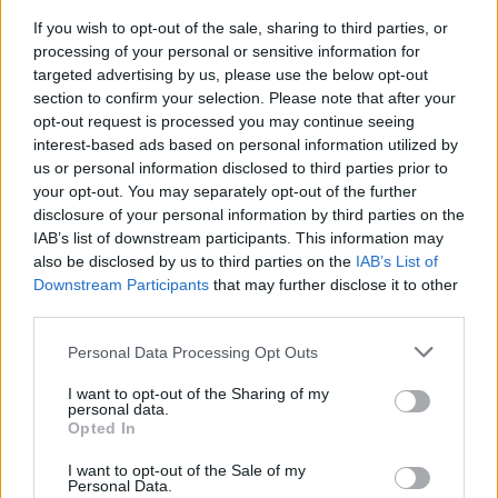
εκατ. ευρώ
If you wish to opt-out of the sale, sharing to third parties, or
processing of your personal or sensitive information for
targeted advertising by us, please use the below opt-out
section to confirm your selection. Please note that after your
Media: Με ενίσχυση 8 εκατ. ευρώ σε 451 επιχειρήσεις ξεκίνησε το
opt-out request is processed you may continue seeing
πρόγραμμα στήριξης- Κάλυψη εισφορών ΕΔΟΕΑΠ
interest-based ads based on personal information utilized by
us or personal information disclosed to third parties prior to
your opt-out. You may separately opt-out of the further
Η Toyota φέρνει νέα γενιά
Σε κινεζική… πολιορκία η
disclosure of your personal information by third parties on the
μπαταριών για τα υβριδικά της
ευρωπαϊκή
IAB’s list of downstream participants. This information may
αυτοκινητοβιομηχανία
also be disclosed by us to third parties on the
IAB’s List of
Downstream Participants
that may further disclose it to other
third parties.
Νέο Audi A2 e-tron με στόχο την κορυφή της αποδοτικότητας
Personal Data Processing Opt Outs
I want to opt-out of the Sharing of my
personal data.
Πέθανε ο Ντον Νέλσον – Έφυγε
Οι Νιου Γιορκ Λίμπερτι
Opted In
από τη ζωή στα 86 του ο
διέλυσαν με 111-71 τους Λας
θρύλος του NBA
Βέγκας Έισις! (vids)
I want to opt-out of the Sale of my
Personal Data.