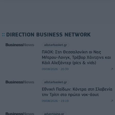
DIRECTION BUSINESS NETWORK
allstarbasket.gr
ΠΑΟΚ: Στη Θεσσαλονίκη οι Ναζ
Μήτρου-Λονγκ, Τρέβορ Χάντζινς και
Κάιλ Αλεξάντερ (pics & vids)
09/08/2026 - 20:39
allstarbasket.gr
Εθνική Παίδων: Κόντρα στη Σλοβενία
την Τρίτη στο πρώτο νοκ-άουτ
09/08/2026 - 19:19
advertising.gr