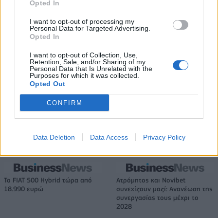
Opted In
Χρηματιστήριο Αθηνών: Εβδομαδιαία άνοδος 1,76%, κέρδη 23,31%
I want to opt-out of processing my
Personal Data for Targeted Advertising.
από τις αρχές του έτους
Opted In
I want to opt-out of Collection, Use,
Retention, Sale, and/or Sharing of my
Personal Data that Is Unrelated with the
Purposes for which it was collected.
Ελληνική Αναπτυξιακή Τράπεζα:
Υπ. Μεταφορών: Οριστική λύση
Opted Out
Με «προίκα» 2 δισ. ευρώ
στο ζήτημα των πινακίδων
ανοίγει δρόμο για δάνεια έως 5
κυκλοφορίας - Τέλος στις
CONFIRM
δισ. σε μικρομεσαίες
χρονοβόρες διαδικασίες
Data Deletion
Data Access
Privacy Policy
Η Chery επενδύει 75 εκατ. δολάρια στην KG Mobility
Το FIAT 500 Hybrid τώρα από
Ατρόμητος και Novibet
18.990 ευρώ
συνεχίζουν μαζί: Ανανέωση της
συνεργασίας τους μέχρι το
2028