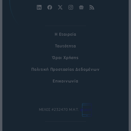
Η Εταιρεία
Ταυτότητα
Όροι Χρήσης
Πολιτική Προστασίας Δεδομένων
Επικοινωνία
ΜΕΛΟΣ #232470 Μ.Η.Τ.