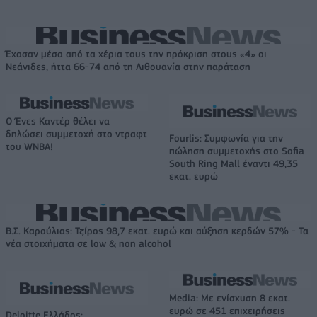
Έχασαν μέσα από τα χέρια τους την πρόκριση στους «4» οι
Νεάνιδες, ήττα 66-74 από τη Λιθουανία στην παράταση
Ο Ένες Καντέρ θέλει να
δηλώσει συμμετοχή στο ντραφτ
Fourlis: Συμφωνία για την
του WNBA!
πώληση συμμετοχής στο Sofia
South Ring Mall έναντι 49,35
εκατ. ευρώ
Β.Σ. Καρούλιας: Τζίρος 98,7 εκατ. ευρώ και αύξηση κερδών 57% - Τα
νέα στοιχήματα σε low & non alcohol
Media: Με ενίσχυση 8 εκατ.
ευρώ σε 451 επιχειρήσεις
Deloitte Ελλάδος: