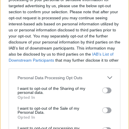
νίκη της Ελλάδας στην
ρίχνουν μια πέτρα, τους
πρεμιέρα, 78-36 την Ιρλανδία
καταστρέφεις» (vid)
targeted advertising by us, please use the below opt-out
section to confirm your selection. Please note that after your
opt-out request is processed you may continue seeing
interest-based ads based on personal information utilized by
ΕΛΣΤΑΤ: Στο 3,4% υποχώρησε ο πληθωρισμός τον Ιούλιο
us or personal information disclosed to third parties prior to
your opt-out. You may separately opt-out of the further
disclosure of your personal information by third parties on the
IAB’s list of downstream participants. This information may
also be disclosed by us to third parties on the
IAB’s List of
Χρηματοδότηση 8 εκατ. ευρώ
Metlen: Ρεκόρ EBITDA στο α'
Downstream Participants
that may further disclose it to other
σε 843 μέσα ενημέρωσης-
εξάμηνο, στα 550 εκατ. ευρώ –
third parties.
Ξεκίνησε το πενταετές
Καθαρά κέρδη 313 εκατ. ευρώ
πρόγραμμα ενίσχυσης του
Τύπου
Personal Data Processing Opt Outs
I want to opt-out of the Sharing of my
personal data.
Opted In
Η Chery επενδύει 75 εκατ. δολάρια στην KG Mobility
I want to opt-out of the Sale of my
Personal Data.
Opted In
Το FIAT 500 Hybrid τώρα από
Ατρόμητος και Novibet
18.990 ευρώ
συνεχίζουν μαζί: Ανανέωση της
I want to opt-out of processing my