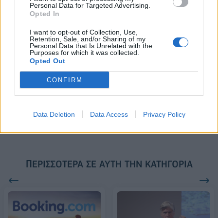
Personal Data for Targeted Advertising.
συνεργασίας τους μέχρι το
Opted In
2028
I want to opt-out of Collection, Use,
Retention, Sale, and/or Sharing of my
Personal Data that Is Unrelated with the
18η συνεχόμενη χρονιά για τον ΟΤΕ στη διεθνή σειρά δεικτών
Purposes for which it was collected.
FTSE4Good
Opted Out
CONFIRM
Alpha Bank: Για πρώτη φορά το Αρχαίο Θέατρο Επιδαύρου άνοιξε τις
πύλες του σε όλους
Data Deletion
Data Access
Privacy Policy
ΠΕΡΙΣΣΌΤΕΡΑ ΣΕ ΑΥΤΉ ΤΗΝ ΚΑΤΗΓΟΡΊΑ