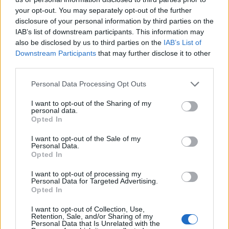
εκατ. ευρώ και αύξηση κερδών
πανόραμα
your opt-out. You may separately opt-out of the further
57% - Τα νέα στοιχήματα σε
low & non alcohol
disclosure of your personal information by third parties on the
IAB’s list of downstream participants. This information may
also be disclosed by us to third parties on the
IAB’s List of
Downstream Participants
that may further disclose it to other
Metlen: Ρεκόρ EBITDA στο α' εξάμηνο, στα 550 εκατ. ευρώ – Καθαρά
third parties.
κέρδη 313 εκατ. ευρώ
Personal Data Processing Opt Outs
I want to opt-out of the Sharing of my
Media: Με ενίσχυση 8 εκατ.
personal data.
ευρώ σε 451 επιχειρήσεις
Opted In
Χρηματοδότηση 8 εκατ. ευρώ
ξεκίνησε το πρόγραμμα
σε 843 μέσα ενημέρωσης-
στήριξης- Κάλυψη εισφορών
Ξεκίνησε το πενταετές
I want to opt-out of the Sale of my
ΕΔΟΕΑΠ
Personal Data.
πρόγραμμα ενίσχυσης του
Opted In
Τύπου
I want to opt-out of processing my
Personal Data for Targeted Advertising.
Opted In
IAB Hellas: Νέα Διοικούσα Επιτροπή και νέο Διοικητικό Συμβούλιο -
Πρόεδρος ο Γαληνός Γιαγλής
I want to opt-out of Collection, Use,
Retention, Sale, and/or Sharing of my
Personal Data that Is Unrelated with the