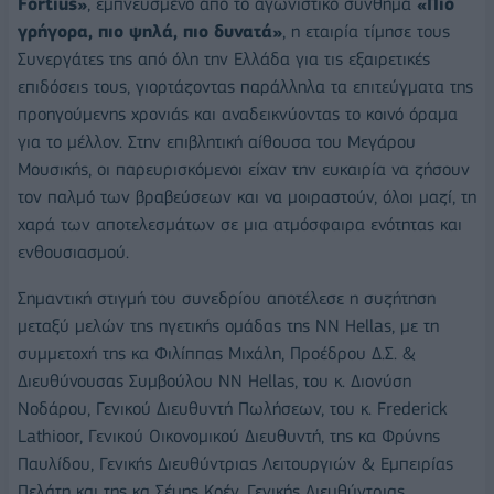
Fortius»
, εμπνευσμένο από το αγωνιστικό σύνθημα
«Πιο
γρήγορα, πιο ψηλά, πιο δυνατά»
, η εταιρία τίμησε τους
Συνεργάτες της από όλη την Ελλάδα για τις εξαιρετικές
επιδόσεις τους, γιορτάζοντας παράλληλα τα επιτεύγματα της
προηγούμενης χρονιάς και αναδεικνύοντας το κοινό όραμα
για το μέλλον. Στην επιβλητική αίθουσα του Μεγάρου
Μουσικής, οι παρευρισκόμενοι είχαν την ευκαιρία να ζήσουν
τον παλμό των βραβεύσεων και να μοιραστούν, όλοι μαζί, τη
χαρά των αποτελεσμάτων σε μια ατμόσφαιρα ενότητας και
ενθουσιασμού.
Σημαντική στιγμή του συνεδρίου αποτέλεσε η συζήτηση
μεταξύ μελών της ηγετικής ομάδας της NN Hellas, με τη
συμμετοχή της κα Φιλίππας Μιχάλη, Προέδρου Δ.Σ. &
Διευθύνουσας Συμβούλου NN Hellas, του κ. Διονύση
Νοδάρου, Γενικού Διευθυντή Πωλήσεων, του κ. Frederick
Lathioor, Γενικού Οικονομικού Διευθυντή, της κα Φρύνης
Παυλίδου, Γενικής Διευθύντριας Λειτουργιών & Εμπειρίας
Πελάτη και της κα Σέμης Κοέν, Γενικής Διευθύντριας