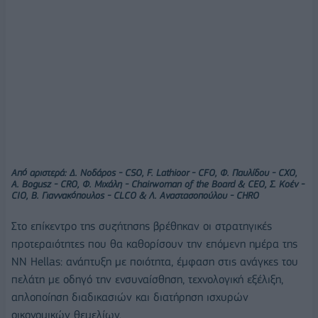
Aπό αριστερά: Δ. Νοδάρος - CSO, F. Lathioor - CFO, Φ. Παυλίδου - CXO,
A. Bogusz - CRO, Φ. Μιχάλη - Chairwoman of the Board & CEO, Σ. Κοέν -
CIO, B. Γιαννακόπουλος - CLCO & Λ. Αναστασοπούλου - CHRO
Στο επίκεντρο της συζήτησης βρέθηκαν οι στρατηγικές
προτεραιότητες που θα καθορίσουν την επόμενη ημέρα της
NN Hellas: ανάπτυξη με ποιότητα, έμφαση στις ανάγκες του
πελάτη με οδηγό την ενσυναίσθηση, τεχνολογική εξέλιξη,
απλοποίηση διαδικασιών και διατήρηση ισχυρών
οικονομικών θεμελίων.