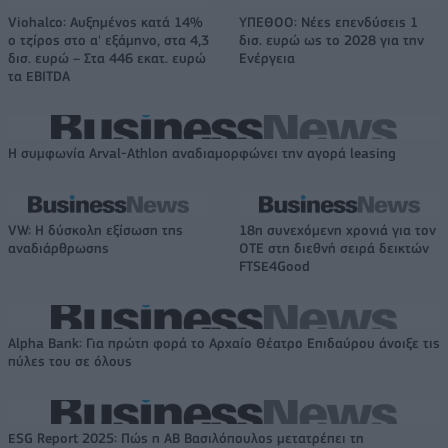
Viohalco: Αυξημένος κατά 14%
ΥΠΕΘΟΟ: Νέες επενδύσεις 1
ο τζίρος στο α' εξάμηνο, στα 4,3
δισ. ευρώ ως το 2028 για την
δισ. ευρώ – Στα 446 εκατ. ευρώ
Ενέργεια
τα EBITDA
Η συμφωνία Arval-Athlon αναδιαμορφώνει την αγορά leasing
VW: Η δύσκολη εξίσωση της
18η συνεχόμενη χρονιά για τον
αναδιάρθρωσης
ΟΤΕ στη διεθνή σειρά δεικτών
FTSE4Good
Alpha Bank: Για πρώτη φορά το Αρχαίο Θέατρο Επιδαύρου άνοιξε τις
πύλες του σε όλους
ESG Report 2025: Πώς η ΑΒ Βασιλόπουλος μετατρέπει τη