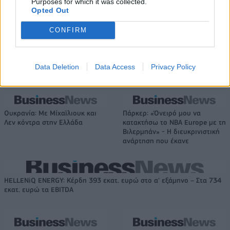
Purposes for which it was collected.
Opted Out
Νέο Audi A2 e-tron με στόχο
Η Chery επενδύει 75 εκατ.
την κορυφή της
δολάρια στην KG Mobility
CONFIRM
αποδοτικότητας
Data Deletion
Data Access
Privacy Policy
Το FIAT 500 Hybrid τώρα από 18.990 ευρώ
Ουκρανία: Με Μίχαϊλιουκ και
Πάρκερ: «Όνειρό μου να
Λεν κόντρα στην Ελλάδα
κατακτήσω το ΝΒΑ Europe με τη
Βιλερμπάν» - Η διευκρινιστική
ανάρτηση που έκανε
HELLENiQ ENERGY: Κέρδη 393 εκατ. ευρώ στο α' εξάμηνο – Στα 734
εκατ. ευρώ τα EBITDA