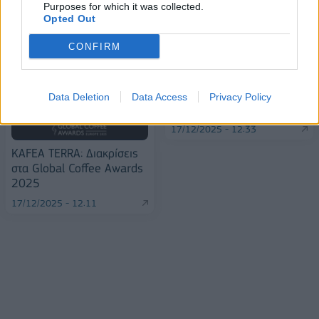
Purposes for which it was collected.
Opted Out
CONFIRM
ΕΣΠ: Οι μικρομεσαίες
επιχειρήσεις ζητούν
δικαιοσύνη και στήριξη
Data Deletion
Data Access
Privacy Policy
από το κράτος
17/12/2025 - 12:33
KAFEA TERRA: Διακρίσεις
στα Global Coffee Awards
2025
17/12/2025 - 12:11