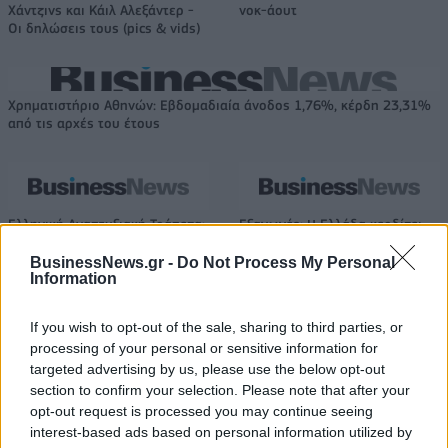
Χάντζινς και Κάιλ Αλεξάντερ -
νοκ-άουτ
Οι δηλώσεις τους (pics & vids)
Χρηματιστήριο Αθηνών: Εβδομαδιαία άνοδος 1,76%, κέρδη 23,31%
από τις αρχές του έτους
Ελληνική Αναπτυξιακή Τράπεζα:
Εξαγωγές: Η Ελλάδα κερδίζει
Με «προίκα» 2 δισ. ευρώ
τους Ευρωπαίους ανταγωνιστές
ανοίγει δρόμο για δάνεια έως 5
– Άνοδος μεριδίων σε 9 από 11
BusinessNews.gr -
Do Not Process My Personal
Information
δισ. σε μικρομεσαίες
κλάδους (Εθνική Τράπεζα)
If you wish to opt-out of the sale, sharing to third parties, or
processing of your personal or sensitive information for
Η Chery επενδύει 75 εκατ. δολάρια στην KG Mobility
targeted advertising by us, please use the below opt-out
section to confirm your selection. Please note that after your
opt-out request is processed you may continue seeing
interest-based ads based on personal information utilized by
Το FIAT 500 Hybrid τώρα από
Ατρόμητος και Novibet