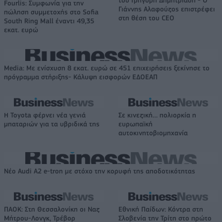
του Γρηγόρη Δημητριάδη - Ο
Fourlis: Συμφωνία για την
Γιάννης Αλαφούζος επιστρέφει
πώληση συμμετοχής στο Sofia
στη θέση του CEO
South Ring Mall έναντι 49,35
εκατ. ευρώ
Media: Με ενίσχυση 8 εκατ. ευρώ σε 451 επιχειρήσεις ξεκίνησε το
πρόγραμμα στήριξης- Κάλυψη εισφορών ΕΔΟΕΑΠ
Η Toyota φέρνει νέα γενιά
Σε κινεζική… πολιορκία η
μπαταριών για τα υβριδικά της
ευρωπαϊκή
αυτοκινητοβιομηχανία
Νέο Audi A2 e-tron με στόχο την κορυφή της αποδοτικότητας
ΠΑΟΚ: Στη Θεσσαλονίκη οι Ναζ
Εθνική Παίδων: Κόντρα στη
Μήτρου-Λονγκ, Τρέβορ
Σλοβενία την Τρίτη στο πρώτο