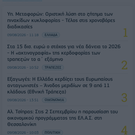
Υπ. Μεταφορών: Οριστική λύση στο ζήτημα των
πινακίδων κυκλοφορίας - Τέλος στις χρονοβόρες
διαδικασίες
09/08/2026 - 11:18
ΕΛΛΑΔΑ
Στα 15 δισ. ευρώ ο στόχος για νέα δάνεια το 2026
- Η «ακτινογραφία» της κερδοφορίας των
τραπεζών το α΄ εξάμηνο
09/08/2026 - 10:52
ΤΡΑΠΕΖΕΣ
Εξαγωγές: Η Ελλάδα κερδίζει τους Ευρωπαίους
ανταγωνιστές – Άνοδος μεριδίων σε 9 από 11
κλάδους (Εθνική Τράπεζα)
09/08/2026 - 13:51
ΟΙΚΟΝΟΜΙΑ
Αλ. Τσίπρας: Στις 2 Σεπτεμβρίου η παρουσίαση του
οικονομικού προγράμματος της ΕΛ.Α.Σ. στη
Θεσσαλονίκη
09/08/2026 - 10:03
ΠΟΛΙΤΙΚΗ