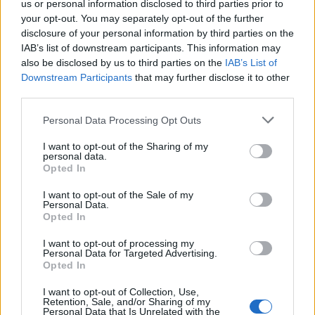
18.990 ευρώ
συνεχίζουν μαζί: Ανανέωση της
us or personal information disclosed to third parties prior to
συνεργασίας τους μέχρι το
your opt-out. You may separately opt-out of the further
2028
disclosure of your personal information by third parties on the
IAB’s list of downstream participants. This information may
also be disclosed by us to third parties on the
IAB’s List of
Downstream Participants
that may further disclose it to other
18η συνεχόμενη χρονιά για τον ΟΤΕ στη διεθνή σειρά δεικτών
third parties.
FTSE4Good
Personal Data Processing Opt Outs
I want to opt-out of the Sharing of my
Alpha Bank: Για πρώτη φορά το Αρχαίο Θέατρο Επιδαύρου άνοιξε τις
personal data.
πύλες του σε όλους
Opted In
I want to opt-out of the Sale of my
Personal Data.
Opted In
ΠΕΡΙΣΣΌΤΕΡΑ ΣΕ ΑΥΤΉ ΤΗΝ ΚΑΤΗΓΟΡΊΑ
I want to opt-out of processing my
Personal Data for Targeted Advertising.
Opted In
I want to opt-out of Collection, Use,
Retention, Sale, and/or Sharing of my
Personal Data that Is Unrelated with the