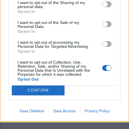
διεθνή guest shifts και takeovers από 20 διαφορετικές
I want to opt-out of the Sharing of my
personal data.
πόλεις, πάνω από 20.000 cocktails σερβιρίστηκαν,
Opted In
πραγματοποιήθηκαν περισσότερες από 20.000 bar visits,
I want to opt-out of the Sale of my
ενώ συμμετείχαν 3.000 διεθνείς επισκέπτες και άλλοι 3.000
Personal Data.
από την υπόλοιπη Ελλάδα.
Opted In
I want to opt-out of processing my
Ο συνολικός αντίκτυπος στο κέντρο της Αθήνας περιλάμβανε
Personal Data for Targeted Advertising.
εκτιμώμενα άμεσα έσοδα 2.000.000 € για τα bars και
Opted In
περίπου 10.000.000 € προστιθέμενη αξία για την πόλη,
I want to opt-out of Collection, Use,
αναδεικνύοντας τη διοργάνωση ως σημαντικό θεσμό για την
Retention, Sale, and/or Sharing of my
Personal Data that Is Unrelated with the
ενίσχυση της τοπικής bar σκηνής και της ελληνικής
Purposes for which it was collected.
φιλοξενίας.
Opted Out
CONFIRM
Η φετινή χρονιά απέδειξε ότι το Athens Bar Show δεν
αποτελεί απλώς θεσμό για την bartending κοινότητα, αλλά
έναν ισχυρό μοχλό ανάπτυξης που συμβάλλει στην ενίσχυση
Data Deletion
Data Access
Privacy Policy
της αστικής ζωής, της επιχειρηματικότητας και της διεθνούς
εικόνας της Αθήνας.