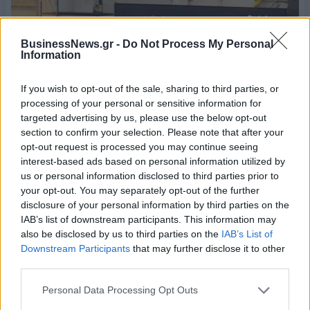
BusinessNews.gr -
Do Not Process My Personal
Information
If you wish to opt-out of the sale, sharing to third parties, or
processing of your personal or sensitive information for
targeted advertising by us, please use the below opt-out
section to confirm your selection. Please note that after your
opt-out request is processed you may continue seeing
interest-based ads based on personal information utilized by
us or personal information disclosed to third parties prior to
your opt-out. You may separately opt-out of the further
disclosure of your personal information by third parties on the
Μπάμπης Καϊδαλίδης
,
Γενικός Διευθυντής της
Bar Academy
Greece
IAB’s list of downstream participants. This information may
also be disclosed by us to third parties on the
IAB’s List of
Μέσα από την Athens Bar Week, που περιλάμβανε πάνω από
Downstream Participants
that may further disclose it to other
third parties.
130 events σε 70 σημεία της πόλης, η bar κουλτούρα
ενίσχυσε την οικονομική και κοινωνική ζωή της Αθήνας. Η
Personal Data Processing Opt Outs
πόλη «έζησε» στον ρυθμό της εβδομάδας με σχεδόν 100