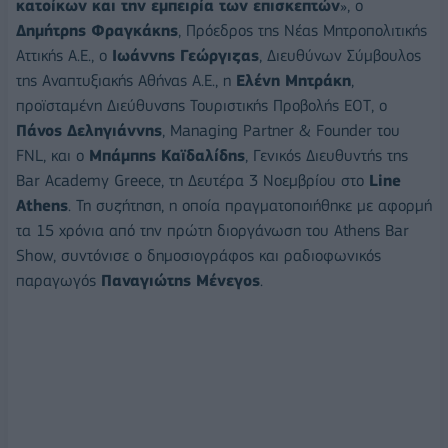
κατοίκων και την εμπειρία των επισκεπτών
», ο
Δημήτρης Φραγκάκης
, Πρόεδρος της Νέας Μητροπολιτικής
Αττικής Α.Ε., ο
Ιωάννης Γεώργιζας
, Διευθύνων Σύμβουλος
της Αναπτυξιακής Αθήνας Α.Ε., η
Ελένη Μητράκη
,
προϊσταμένη Διεύθυνσης Τουριστικής Προβολής ΕΟΤ, ο
Πάνος Δεληγιάννης
, Managing Partner & Founder του
FNL, και ο
Μπάμπης Καϊδαλίδης
, Γενικός Διευθυντής της
Bar Academy Greece, τη Δευτέρα 3 Νοεμβρίου στο
Line
Athens
. Τη συζήτηση, η οποία πραγματοποιήθηκε με αφορμή
τα 15 χρόνια από την πρώτη διοργάνωση του Athens Bar
Show, συντόνισε ο δημοσιογράφος και ραδιοφωνικός
παραγωγός
Παναγιώτης Μένεγος
.