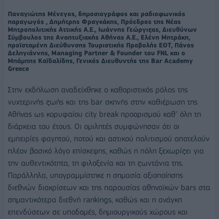
Παναγιώτης Μένεγος, δημοσιογράφος και ραδιοφωνικός
παραγωγός , Δημήτρης Φραγκάκης, Πρόεδρος της Νέας
Μητροπολιτικής Αττικής Α.Ε., Ιωάννης Γεώργιζας, Διευθύνων
Σύμβουλος της Αναπτυξιακής Αθήνας Α.Ε., Ελένη Μητράκη,
προϊσταμένη Διεύθυνσης Τουριστικής Προβολής ΕΟΤ, Πάνος
Δεληγιάννης, Managing Partner & Founder του FNL και ο
Μπάμπης Καϊδαλίδης, Γενικός Διευθυντής της Bar Academy
Greece
Στην εκδήλωση αναδείχθηκε ο καθοριστικός ρόλος της
νυχτερινής ζωής και της bar σκηνής στην καθιέρωση της
Αθήνας ως κορυφαίου city break προορισμού καθ’ όλη τη
διάρκεια του έτους. Οι ομιλητές συμφώνησαν ότι οι
εμπειρίες φαγητού, ποτού και αστικού πολιτισμού αποτελούν
πλέον βασικό λόγο επίσκεψης, καθώς η πόλη ξεχωρίζει για
την αυθεντικότητα, τη φιλοξενία και τη ζωντάνια της.
Παράλληλα, υπογραμμίστηκε η σημασία αξιοποίησης
διεθνών διακρίσεων και της παρουσίας αθηναϊκών bars στα
σημαντικότερα διεθνή rankings, καθώς και η ανάγκη
επενδύσεων σε υποδομές, δημιουργικούς χώρους και