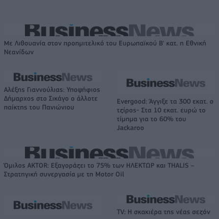
Με Λιθουανία στον προημιτελικό του Ευρωπαϊκού Β' κατ. η Εθνική
Νεανίδων
Αλέξης Γιαννούλιας: Υποψήφιος
Δήμαρχος στο Σικάγο ο άλλοτε
Evergood: Άγγιξε τα 300 εκατ. ο
παίκτης του Πανιώνιου
τζίρος- Στα 10 εκατ. ευρώ το
τίμημα για το 60% του
Jackaroo
Όμιλος AKTOR: Εξαγοράζει το 75% των ΗΛΕΚΤΩΡ και THALIS –
Στρατηγική συνεργασία με τη Motor Oil
TV: Η σκακιέρα της νέας σεζόν