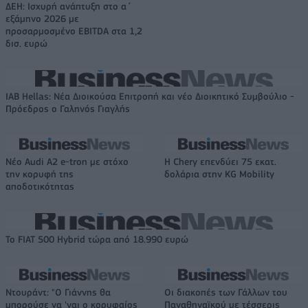
ΔΕΗ: Ισχυρή ανάπτυξη στο α΄
εξάμηνο 2026 με
προσαρμοσμένο EBITDA στα 1,2
δισ. ευρώ
IAB Hellas: Νέα Διοικούσα Επιτροπή και νέο Διοικητικό Συμβούλιο -
Πρόεδρος ο Γαληνός Γιαγλής
Νέο Audi A2 e-tron με στόχο
Η Chery επενδύει 75 εκατ.
την κορυφή της
δολάρια στην KG Mobility
αποδοτικότητας
Το FIAT 500 Hybrid τώρα από 18.990 ευρώ
Ντουράντ: "Ο Γιάννης θα
Οι διακοπές των Γάλλων του
μπορούσε να 'ναι ο κορυφαίος
Παναθηναϊκού με τέσσερις