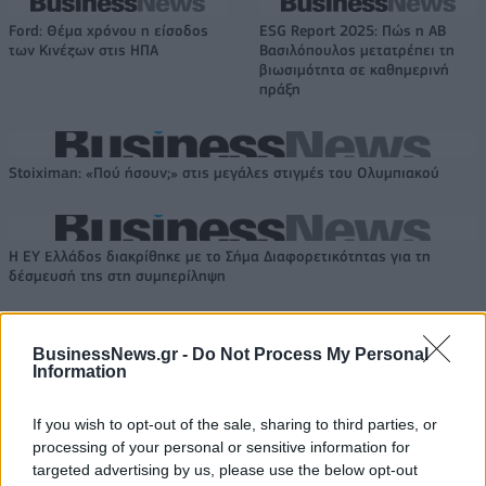
Ford: Θέμα χρόνου η είσοδος
ESG Report 2025: Πώς η ΑΒ
των Κινέζων στις ΗΠΑ
Βασιλόπουλος μετατρέπει τη
βιωσιμότητα σε καθημερινή
πράξη
Stoiximan: «Πού ήσουν;» στις μεγάλες στιγμές του Ολυμπιακού
Η EY Ελλάδος διακρίθηκε με το Σήμα Διαφορετικότητας για τη
δέσμευσή της στη συμπερίληψη
BusinessNews.gr -
Do Not Process My Personal
Information
ΠΕΡΙΣΣΌΤΕΡΑ ΣΕ ΑΥΤΉ ΤΗΝ ΚΑΤΗΓΟΡΊΑ
If you wish to opt-out of the sale, sharing to third parties, or
processing of your personal or sensitive information for
targeted advertising by us, please use the below opt-out