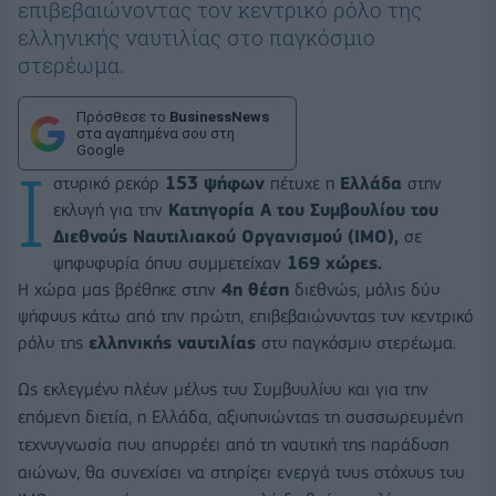
επιβεβαιώνοντας τον κεντρικό ρόλο της
ελληνικής ναυτιλίας στο παγκόσμιο
στερέωμα.
Πρόσθεσε το
BusinessNews
στα αγαπημένα σου στη
Google
Ι
στορικό ρεκόρ
153 ψήφων
πέτυχε η
Ελλάδα
στην
εκλογή για την
Κατηγορία Α του Συμβουλίου του
Διεθνούς Ναυτιλιακού Οργανισμού (ΙΜΟ),
σε
ψηφοφορία όπου συμμετείχαν
169 χώρες.
Η χώρα μας βρέθηκε στην
4η θέση
διεθνώς, μόλις δύο
ψήφους κάτω από την πρώτη, επιβεβαιώνοντας τον κεντρικό
ρόλο της
ελληνικής ναυτιλίας
στο παγκόσμιο στερέωμα.
Ως εκλεγμένο πλέον μέλος του Συμβουλίου και για την
επόμενη διετία, η Ελλάδα, αξιοποιώντας τη συσσωρευμένη
τεχνογνωσία που απορρέει από τη ναυτική της παράδοση
αιώνων, θα συνεχίσει να στηρίζει ενεργά τους στόχους του