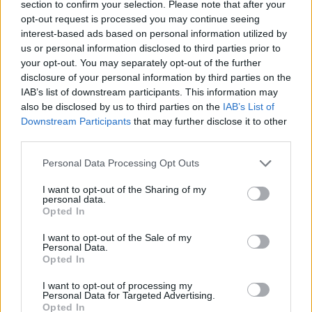
section to confirm your selection. Please note that after your
opt-out request is processed you may continue seeing
interest-based ads based on personal information utilized by
us or personal information disclosed to third parties prior to
your opt-out. You may separately opt-out of the further
ΟΠΑΠ – Allwyn: Η νέα
Enterprise Greece: Η
disclosure of your personal information by third parties on the
στρατηγική για τη
Ελλάδα στο διεθνές
IAB’s list of downstream participants. This information may
δημιουργία ομίλου 1,9 δισ.
συνέδριο WECA για τον
also be disclosed by us to third parties on the
IAB’s List of
ευρώ - Ποια τα οφέλη της
τομέα ενέργειας και
Downstream Participants
that may further disclose it to other
συνένωσης
επενδύσεων
third parties.
28/11/2025 - 17:36
28/11/2025 - 13:22
Personal Data Processing Opt Outs
I want to opt-out of the Sharing of my
personal data.
Opted In
I want to opt-out of the Sale of my
Personal Data.
Opted In
I want to opt-out of processing my
Personal Data for Targeted Advertising.
Opted In