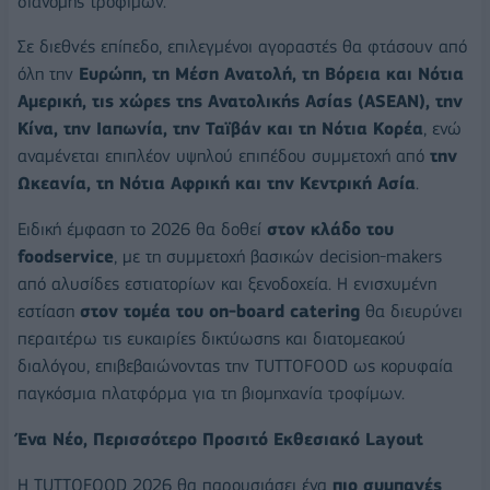
διανομής τροφίμων.
Σε διεθνές επίπεδο, επιλεγμένοι αγοραστές θα φτάσουν από
όλη την
Ευρώπη, τη Μέση Ανατολή, τη Βόρεια και Νότια
Αμερική, τις χώρες της Ανατολικής Ασίας (
ASEAN), την
Κίνα, την Ιαπωνία, την Ταϊβάν και τη Νότια Κορέα
, ενώ
αναμένεται επιπλέον υψηλού επιπέδου συμμετοχή από
την
Ωκεανία, τη Νότια Αφρική και την Κεντρική Ασία
.
Ειδική έμφαση το 2026 θα δοθεί
στον κλάδο του
foodservice
, με τη συμμετοχή βασικών decision-makers
από αλυσίδες εστιατορίων και ξενοδοχεία. Η ενισχυμένη
εστίαση
στον τομέα του on-board catering
θα διευρύνει
περαιτέρω τις ευκαιρίες δικτύωσης και διατομεακού
διαλόγου, επιβεβαιώνοντας την TUTTOFOOD ως κορυφαία
παγκόσμια πλατφόρμα για τη βιομηχανία τροφίμων.
Ένα Νέο, Περισσότερο Προσιτό Εκθεσιακό Layout
Η TUTTOFOOD 2026 θα παρουσιάσει ένα
πιο συμπαγές