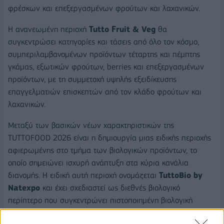
φρέσκων και επεξεργασμένων φρούτων και λαχανικών.
Η ανανεωμένη περιοχή
Tutto Fruit & Veg
θα
συγκεντρώσει κατηγορίες και τάσεις από όλο τον κόσμο,
συμπεριλαμβανομένων προϊόντων τέταρτης και πέμπτης
γκάμας, εξωτικών φρούτων, berries και επεξεργασμένων
προϊόντων, με τη συμμετοχή υψηλής εξειδίκευσης
επαγγελματιών επισκεπτών από τον κλάδο φρούτων και
λαχανικών.
Μεταξύ των βασικών νέων χαρακτηριστικών της
TUTTOFOOD 2026 είναι η δημιουργία μιας ειδικής περιοχής
αφιερωμένης στο τμήμα των βιολογικών προϊόντων, το
οποίο σημειώνει ισχυρή ανάπτυξη στα κύρια κανάλια
διανομής. Η ειδική αυτή περιοχή ονομάζεται
TuttoBio by
Natexpo
και έχει σχεδιαστεί ως διεθνές βιολογικό
περίπτερο που συγκεντρώνει πιστοποιημένη βιολογική
παραγωγή από την Ευρώπη και πέραν αυτής. Το TuttoBio