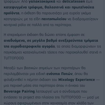
τροφίμων. Από
γαλακτοκομικά
και
delicatessen
έως
κατεψυγμένα τρόφιμα, θαλασσινά και πρωτεϊνούχα
προϊόντα
, η έκθεση θα παρουσιάζει μια ευρεία γκάμα
κατηγοριών, με τα είδη
παντοπωλείου
να διαδραματίζουν
κεντρικό ρόλο σε πολλά από τα περίπτερα.
Η επερχόμενη έκδοση θα δώσει επίσης έμφαση σε
αναδυόμενα, σε μεγάλο βαθμό ανεξερεύνητα τμήματα
της αγροδιατροφικής αγοράς
, τα οποία διαμορφώνουν τις
παγκόσμιες καταναλωτικές τάσεις που παρακολουθεί στενά η
TUTTOFOOD.
Μεταξύ των βασικών σημείων των περιπτέρων θα
περιλαμβάνεται μια ειδική
ενότητα Ποτών
, όπου θα
φιλοξενηθεί η πέμπτη έκδοση του
Mixology Experience
—
μια περιοχή μέσα στο περίπτερο όπου η έννοια του
Beverage Pairing
λειτουργεί ως ο σύνδεσμος που
εντάσσει το project στο πλαίσιο της TUTTOFOOD — μαζί με
χώρους αφιερωμένους στην καινοτομία στον κλάδο των