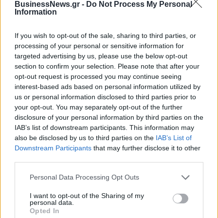
έχει στόχο να φέρει στην έκθεση ιστορίες από την
BusinessNews.gr -
Do Not Process My Personal
Information
εφοδιαστική αλυσίδα, καινοτομία και επαγγελματική
δικτύωση. Το project προκύπτει από μια διεθνή συνεργασία
If you wish to opt-out of the sale, sharing to third parties, or
μεταξύ της
Fiere di Parma
και της
SPAS
, διοργανώτριας
processing of your personal or sensitive information for
του Natexpo, της κορυφαίας παγκόσμιας έκθεσης βιολογικών
targeted advertising by us, please use the below opt-out
προϊόντων με έδρα τη Γαλλία.
section to confirm your selection. Please note that after your
opt-out request is processed you may continue seeing
Η εμπειρία θα ολοκληρωθεί με θεματικούς χώρους
interest-based ads based on personal information utilized by
αφιερωμένους στην
αρτοποιία και τα snacks, τη
us or personal information disclosed to third parties prior to
ζαχαροπλαστική και τον καφέ
, αναδεικνύοντας την
your opt-out. You may separately opt-out of the further
disclosure of your personal information by third parties on the
ποικιλία και την αριστεία των συσκευασμένων τροφίμων
IAB’s list of downstream participants. This information may
από όλο τον κόσμο.
also be disclosed by us to third parties on the
IAB’s List of
Downstream Participants
that may further disclose it to other
Αυτή η νέα διαμόρφωση θα βελτιστοποιήσει τον
third parties.
προσανατολισμό των επισκεπτών και θα ενισχύσει συνολικά
την εμπειρία ανακάλυψης προϊόντων.
Personal Data Processing Opt Outs
I want to opt-out of the Sharing of my
personal data.
Opted In