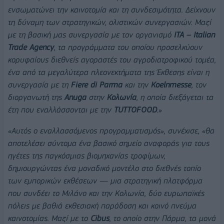
ενσωματώνει την καινοτομία και τη συνδεσιμότητα. Δείχνουν
τη δύναμη των στρατηγικών, ολιστικών συνεργασιών. Μαζί
με τη βασική μας συνεργασία με τον οργανισμό
ITA – Italian
Trade Agency
, τα προγράμματα του οποίου προσελκύουν
κορυφαίους διεθνείς αγοραστές του αγροδιατροφικού τομέα,
ένα από τα μεγαλύτερα πλεονεκτήματα της Έκθεσης είναι η
συνεργασία με τη
Fiere di Parma
και την
Koelnmesse
, τον
διοργανωτή της
Anuga
στην
Κολωνία
, η οποία διεξάγεται τα
έτη που εναλλάσσονται με την
TUTTOFOOD
.»
«Αυτός ο εναλλασσόμενος προγραμματισμός», συνέχισε, «θα
αποτελέσει σύντομα ένα βασικό σημείο αναφοράς για τους
ηγέτες της παγκόσμιας βιομηχανίας τροφίμων,
δημιουργώντας ένα μοναδικό μοντέλο στο διεθνές τοπίο
των εμπορικών εκθέσεων — μια στρατηγική πλατφόρμα
που συνδέει το Μιλάνο και την Κολωνία, δύο ευρωπαϊκές
πόλεις με βαθιά εκθεσιακή παράδοση και κοινό πνεύμα
καινοτομίας. Μαζί με το
Cibus
, το οποίο στην Πάρμα, τα μονά