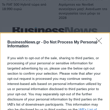
Το FIAT 500 Hybrid τώρα από
Ατρόμητος και Novibet
18.990 ευρώ
συνεχίζουν μαζί: Ανανέωση της
συνεργασίας τους μέχρι το
2028
18η συνεχόμενη χρονιά για τον ΟΤΕ στη διεθνή σειρά δεικτών
FTSE4Good
BusinessNews.gr -
Do Not Process My Personal
Information
If you wish to opt-out of the sale, sharing to third parties, or
Alpha Bank: Για πρώτη φορά το
processing of your personal or sensitive information for
Αρχαίο Θέατρο Επιδαύρου
targeted advertising by us, please use the below opt-out
άνοιξε τις πύλες του σε όλους
section to confirm your selection. Please note that after your
opt-out request is processed you may continue seeing
interest-based ads based on personal information utilized by
us or personal information disclosed to third parties prior to
your opt-out. You may separately opt-out of the further
ΠΕΡΙΣΣΌΤΕΡΑ ΣΕ ΑΥΤΉ ΤΗΝ ΚΑΤΗΓΟΡΊΑ
disclosure of your personal information by third parties on the
IAB’s list of downstream participants. This information may
also be disclosed by us to third parties on the
IAB’s List of