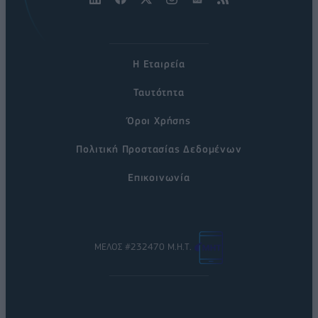
Η Εταιρεία
Ταυτότητα
Όροι Χρήσης
Πολιτική Προστασίας Δεδομένων
Επικοινωνία
ΜΕΛΟΣ #232470 Μ.Η.Τ.