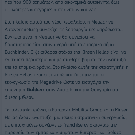
περίπου 900 οχημάτων, από οικονομικά αυτοκίνητα έως
υψηλότερες κατηγορίες αυτοκινήτων και van.
Στο πλαίσιο αυτού του νέου κεφαλαίου, η Megadrive
Autovermietung συνεχίζει τη λειτουργία της απρόσκοπτα.
Συγκεκριμένα, η Megadrive θα συνεχίσει να
δραστηριοποιείται στην αγορά υπό το εμπορικό σήμα
Buchbinder. Ο ξεκάθαρος στόχος της Kinsen Hellas είναι να
ενισχύσει περαιτέρω και με σταθερά βήματα την ανάπτυξή
της τα επόμενα χρόνια. Στο πλαίσιο αυτής της στρατηγικής, η
Kinsen Hellas σκοπεύει να αξιοποιήσει την τοπική
τεχνογνωσία της Megadrive ώστε να εισαγάγει την
επωνυμία
Goldcar
στην Αυστρία και την Ουγγαρία στο
άμεσο μέλλον.
Τα τελευταία χρόνια, η Europcar Mobility Group και η Kinsen
Hellas έχουν αναπτύξει μια ισχυρή στρατηγική συνεργασία,
με επιτυχημένες συνέργειες franchise ενισχύοντας την
παρουσία των εμπορικών σημάτων Europcar και Goldcar