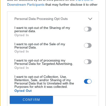
Downstream Participants
that may further disclose it to other
third parties.
Personal Data Processing Opt Outs
I want to opt-out of the Sharing of my
ΔΑΑ: Καθαρά κέρδη 185,8
personal data.
Ejekt 2026 και More.com
Opted In
εκατ. ευρώ, μειωμένα κατά
θέτουν νέα πρότυπα
4,8% στο εννεάμηνο
ασφαλείας κοινού και
I want to opt-out of the Sale of my
παράνομης μεταπώλησης
Personal Data.
03/11/2025 - 10:40
Opted In
εισιτηρίων
03/11/2025 - 11:12
I want to opt-out of processing my
Personal Data for Targeted Advertising.
Opted In
I want to opt-out of Collection, Use,
Retention, Sale, and/or Sharing of my
Personal Data that Is Unrelated with the
Purposes for which it was collected.
Opted Out
CONFIRM