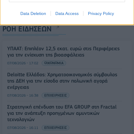
Data Deletion
Data Access
Privacy Policy
ΡΟΗ ΕΙΔΗΣΕΩΝ
ΥΠΑΑΤ: Επιπλέον 12,5 εκατ. ευρώ στις Περιφέρειες
για την ενίσχυση της βιοασφάλειας
07/08/2026 - 17:02
ΟΙΚΟΝΟΜΙΑ
Deloitte Ελλάδος: Χρηματοοικονομικός σύμβουλος
της ΔΕΗ για την είσοδο στην πολωνική αγορά
ενέργειας
07/08/2026 - 16:38
ΕΠΙΧΕΙΡΗΣΕΙΣ
Στρατηγική επένδυση του EFA GROUP στη Fractal
για την ανάπτυξη προηγμένων αμυντικών
τεχνολογιών
07/08/2026 - 16:11
ΕΠΙΧΕΙΡΗΣΕΙΣ