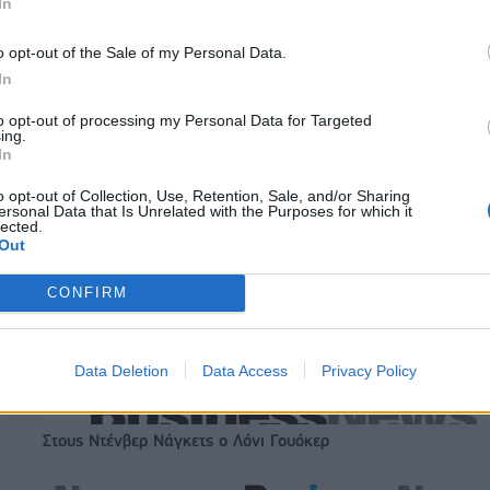
In
o opt-out of the Sale of my Personal Data.
In
to opt-out of processing my Personal Data for Targeted
ing.
In
o opt-out of Collection, Use, Retention, Sale, and/or Sharing
ersonal Data that Is Unrelated with the Purposes for which it
lected.
Out
CONFIRM
Data Deletion
Data Access
Privacy Policy
Στους Ντένβερ Νάγκετς ο Λόνι Γουόκερ