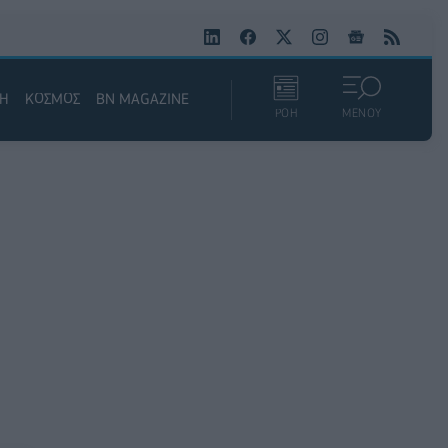
ΚΗ
ΚΟΣΜΟΣ
BN MAGAZINE
ΡΟΗ
ΜΕΝΟΥ