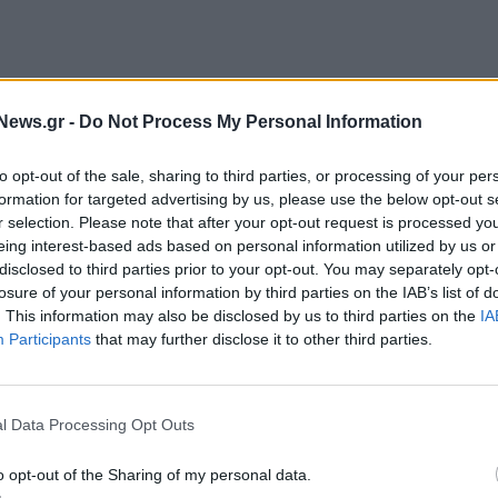
News.gr -
Do Not Process My Personal Information
νωση στο Χρηματιστήριο, η απόκτηση του
οδοτήσει την είσοδο της ΕΚΤΕΡ Α.Ε. σε μια νέα
to opt-out of the sale, sharing to third parties, or processing of your per
formation for targeted advertising by us, please use the below opt-out s
ές της.
r selection. Please note that after your opt-out request is processed y
eing interest-based ads based on personal information utilized by us or
χει σε ακόμη μεγαλύτερα δημόσια και ιδιωτικά έργα,
disclosed to third parties prior to your opt-out. You may separately opt-
ικονομικής επάρκειας και τεχνικής ικανότητας της
losure of your personal information by third parties on the IAB’s list of
. This information may also be disclosed by us to third parties on the
IA
 ευρύτερη δεξαμενή έργων.
Participants
that may further disclose it to other third parties.
l Data Processing Opt Outs
o opt-out of the Sharing of my personal data.