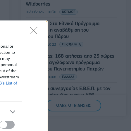
Wildberries
06/08/2026 - 10:30
ΚΟΣΜΟΣ
Χρ. Δήμας: Στο Εθνικό Πρόγραμμα
Ανάπτυξης η αναβάθμιση του
Αεροδρομίου Πάρου
06/08/2026 - 10:23
ΟΙΚΟΝΟΜΙΑ
sonal or
ection to
Υπ. Παιδείας: 168 αιτήσεις από 23 χώρες
ou may
για το νέο αγγλόφωνο πρόγραμμα
 personal
Ιατρικής του Πανεπιστημίου Πατρών
out of the
 downstream
06/08/2026 - 10:08
ΕΛΛΑΔΑ
B’s List of
Συνάντηση συνεργασίας Ε.Β.Ε.Π. με τον
υπουργό Ανάπτυξης ενόψει ΔΕΘ
06/08/2026 - 09:52
ΟΙΚΟΝΟΜΙΑ
ΟΛΕΣ ΟΙ ΕΙΔΗΣΕΙΣ
Ο Demis Hassabis αναλαμβάνει
Πρόεδρος της Google DeepMind και Chief
Scientist της Alphabet