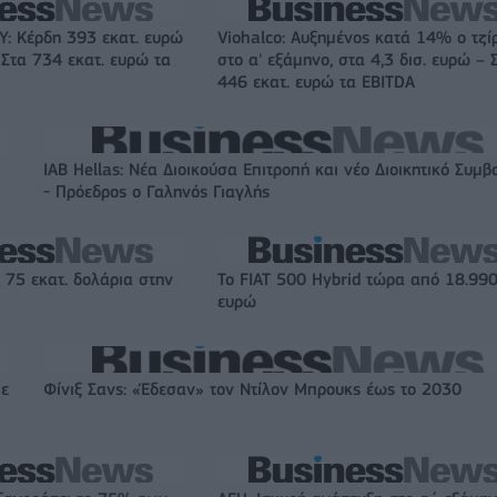
: Κέρδη 393 εκατ. ευρώ
Viohalco: Αυξημένος κατά 14% ο τζί
 Στα 734 εκατ. ευρώ τα
στο α' εξάμηνο, στα 4,3 δισ. ευρώ – 
446 εκατ. ευρώ τα EBITDA
IAB Hellas: Νέα Διοικούσα Επιτροπή και νέο Διοικητικό Συμβ
- Πρόεδρος ο Γαληνός Γιαγλής
 75 εκατ. δολάρια στην
Το FIAT 500 Hybrid τώρα από 18.99
ευρώ
με
Φίνιξ Σανς: «Έδεσαν» τον Ντίλον Μπρουκς έως το 2030