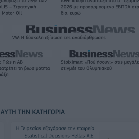
ξαγοράζει το 75% των
ΔΕΗ: Ισχυρή ανάπτυξη στο α΄ εξάμη
LIS – Στρατηγική
2026 με προσαρμοσμένο EBITDA στα
 Motor Oil
δισ. ευρώ
VW: Η δύσκολη εξίσωση της αναδιάρθρωσης
: Πώς η ΑΒ
Stoiximan: «Πού ήσουν;» στις μεγάλε
ατρέπει τη βιωσιμότητα
στιγμές του Ολυμπιακού
ράξη
 ΑΥΤΉ ΤΗΝ ΚΑΤΗΓΟΡΊΑ
ο
H Τειρεσίας εξαγόρασε την εταιρεία
Statistical Decisions Hellas Α.Ε.