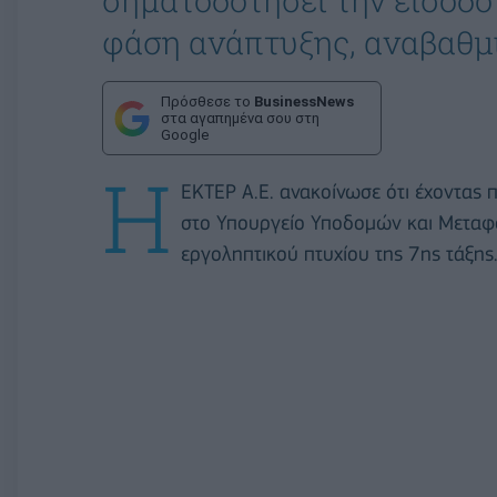
σηματοδοτήσει την είσοδο 
φάση ανάπτυξης, αναβαθμί
Πρόσθεσε το
BusinessNews
στα αγαπημένα σου στη
Google
Η
ΕΚΤΕΡ Α.Ε. ανακοίνωσε ότι έχοντας 
στο Υπουργείο Υποδομών και Μεταφο
εργοληπτικού πτυχίου της 7ης τάξης