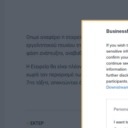
Business
Οπως αναφέρει η εταιρεία σε σχετική ανακοί
εργοληπτικού πτυχίου της 7ης τάξης θα σηματ
If you wish 
sensitive in
φάση ανάπτυξης, αναβαθμίζοντας τις προοπτικ
confirm you
continue se
H Εταιρεία θα είναι πλέον σε θέση να συμμετέ
information 
χωρίς τον περιορισμό των κριτηρίων χρηματοο
further disc
participants
7ης τάξης, αποκτώντας έτσι πρόσβαση σε μία
Downstream 
Persona
I want t
ΕΚΤΕΡ