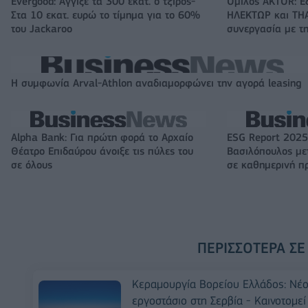
Evergood: Άγγιξε τα 300 εκατ. ο τζίρος-
Όμιλος AKTOR: Ε
Στα 10 εκατ. ευρώ το τίμημα για το 60%
ΗΛΕΚΤΩΡ και THA
του Jackaroo
συνεργασία με τη
Η συμφωνία Arval-Athlon αναδιαμορφώνει την αγορά leasing
Alpha Bank: Για πρώτη φορά το Αρχαίο
ESG Report 2025
Θέατρο Επιδαύρου άνοιξε τις πύλες του
Βασιλόπουλος μετ
σε όλους
σε καθημερινή π
ΠΕΡΙΣΣΌΤΕΡΑ ΣΕ
Κεραμουργία Βορείου Ελλάδος: Νέ
εργοστάσιο στη Σερβία - Καινοτομεί