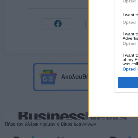
Opted 
I want t
Opted 
I want 
Advertis
Opted 
I want t
of my P
was col
Opted 
Πήρε τον Αλέρικ Φρίμαν ο Βίκος Ιωαννίνων