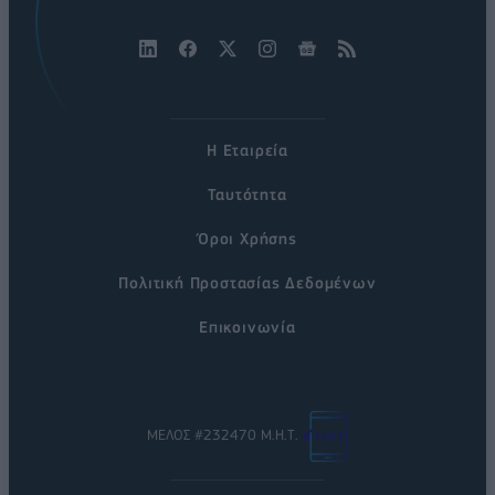
Η Εταιρεία
Ταυτότητα
Όροι Χρήσης
Πολιτική Προστασίας Δεδομένων
Επικοινωνία
ΜΕΛΟΣ #232470 Μ.Η.Τ.