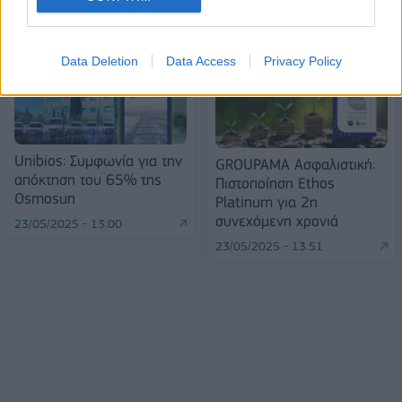
Data Deletion
Data Access
Privacy Policy
Unibios: Συμφωνία για την
GROUPAMA Ασφαλιστική:
απόκτηση του 65% της
Πιστοποίηση Ethos
Osmosun
Platinum για 2η
συνεχόμενη χρονιά
23/05/2025 - 13:00
23/05/2025 - 13:51