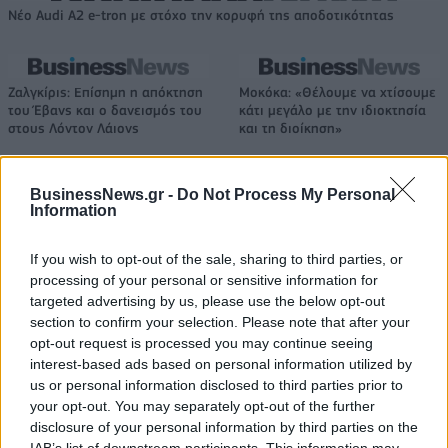
Νέο Audi A2 e-tron με στόχο την κορυφή της αποδοτικότητας
Ζαλγκίρις: Επίσημη η απόκτηση
Μοκόκα: «Θέλουμε να χτίσουμε
του Έβανς και ο δανεισμός του
κάτι μεγάλο με την ιδιοκτησία
στους Λόντον Λάιονς
και τη διοίκηση»
BusinessNews.gr -
Do Not Process My Personal
ΕΛΣΤΑΤ: Στο 3,4% υποχώρησε ο πληθωρισμός τον Ιούλιο
Information
If you wish to opt-out of the sale, sharing to third parties, or
processing of your personal or sensitive information for
targeted advertising by us, please use the below opt-out
Χρηματοδότηση 8 εκατ. ευρώ
Metlen: Ρεκόρ EBITDA στο α'
section to confirm your selection. Please note that after your
σε 843 μέσα ενημέρωσης-
εξάμηνο, στα 550 εκατ. ευρώ –
Ξεκίνησε το πενταετές
Καθαρά κέρδη 313 εκατ. ευρώ
opt-out request is processed you may continue seeing
πρόγραμμα ενίσχυσης του
interest-based ads based on personal information utilized by
Τύπου
us or personal information disclosed to third parties prior to
your opt-out. You may separately opt-out of the further
disclosure of your personal information by third parties on the
IAB’s list of downstream participants. This information may