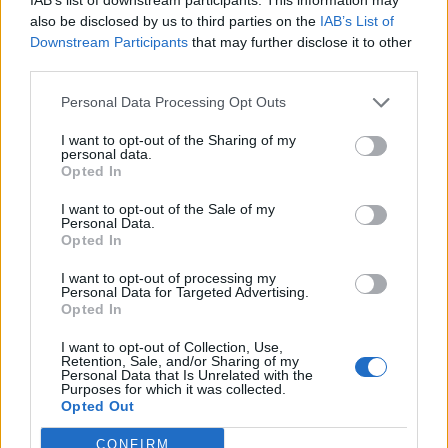
Η Chery επενδύει 75 εκατ. δολάρια στην KG Mobility
also be disclosed by us to third parties on the
IAB’s List of
Downstream Participants
that may further disclose it to other
third parties.
Το FIAT 500 Hybrid τώρα από
Ατρόμητος και Novibet
18.990 ευρώ
συνεχίζουν μαζί: Ανανέωση της
Personal Data Processing Opt Outs
συνεργασίας τους μέχρι το
2028
I want to opt-out of the Sharing of my
personal data.
Opted In
I want to opt-out of the Sale of my
18η συνεχόμενη χρονιά για τον ΟΤΕ στη διεθνή σειρά δεικτών
Personal Data.
FTSE4Good
Opted In
I want to opt-out of processing my
Personal Data for Targeted Advertising.
Opted In
Alpha Bank: Για πρώτη φορά το Αρχαίο Θέατρο Επιδαύρου άνοιξε τις
πύλες του σε όλους
I want to opt-out of Collection, Use,
Retention, Sale, and/or Sharing of my
Personal Data that Is Unrelated with the
Purposes for which it was collected.
Opted Out
ΠΕΡΙΣΣΌΤΕΡΑ ΣΕ ΑΥΤΉ ΤΗΝ ΚΑΤΗΓΟΡΊΑ
CONFIRM