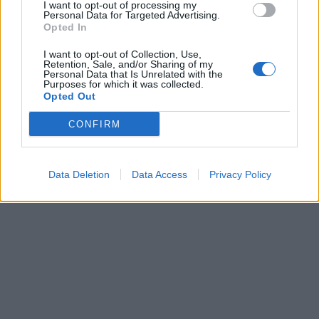
I want to opt-out of processing my
Personal Data for Targeted Advertising.
Opted In
I want to opt-out of Collection, Use,
Retention, Sale, and/or Sharing of my
Personal Data that Is Unrelated with the
Purposes for which it was collected.
PREMIA Properties:
Η Lidl φέρνει το Lidl Youth
Opted Out
Αύξηση 79% στα έσοδα Α'
Camp στο UEFA Women’s
τριμήνου 2025
EURO 2025
CONFIRM
23/05/2025 - 12:15
23/05/2025 - 12:37
Data Deletion
Data Access
Privacy Policy