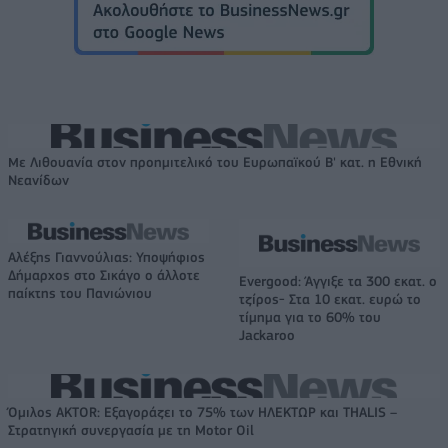
Με Λιθουανία στον προημιτελικό του Ευρωπαϊκού Β' κατ. η Εθνική
Νεανίδων
Αλέξης Γιαννούλιας: Υποψήφιος
Δήμαρχος στο Σικάγο ο άλλοτε
Evergood: Άγγιξε τα 300 εκατ. ο
παίκτης του Πανιώνιου
τζίρος- Στα 10 εκατ. ευρώ το
τίμημα για το 60% του
Jackaroo
Όμιλος AKTOR: Εξαγοράζει το 75% των ΗΛΕΚΤΩΡ και THALIS –
Στρατηγική συνεργασία με τη Motor Oil