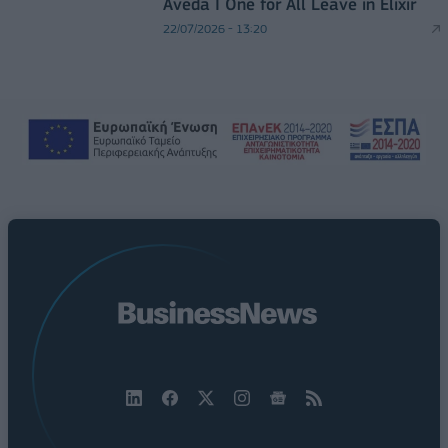
Aveda I One for All Leave in Elixir
22/07/2026 - 13:20