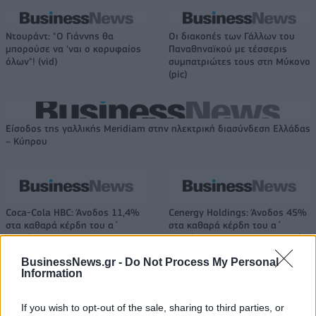
Ντουράντ: "Ο Γιάννης θα
Οι διακοπές των Γάλλων του
μπορούσε να 'ναι ο κορυφαίος
Παναθηναϊκού με τέσσερις
όλων"! (vid)
συμπατριώτες τους στη Μύκονο
(pic)
Είσοδος της γαλλικής Meridiam στην ηλεκτρική διασύνδεση Ελλάδας
– Κύπρου
Coca-Cola HBC: Άνοδος 11,4%
Cenergy Holdings: Άνοδος 45%
στα καθαρά κέρδη του α΄
στα καθαρά κέρδη του α΄
εξαμήνου – Στα 524,4 εκατ.
εξαμήνου, στα 138 εκατ. ευρώ
ευρώ
BusinessNews.gr -
Do Not Process My Personal
Information
Η συμφωνία Arval-Athlon αναδιαμορφώνει την αγορά leasing
If you wish to opt-out of the sale, sharing to third parties, or