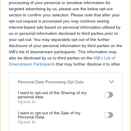
processing of your personal or sensitive information for
targeted advertising by us, please use the below opt-out
section to confirm your selection. Please note that after your
VW: Η δύσκολη εξίσωση της
Alpha Bank: Για πρώτη φορά το
opt-out request is processed you may continue seeing
αναδιάρθρωσης
Αρχαίο Θέατρο Επιδαύρου
interest-based ads based on personal information utilized by
άνοιξε τις πύλες του σε όλους
us or personal information disclosed to third parties prior to
your opt-out. You may separately opt-out of the further
disclosure of your personal information by third parties on the
ESG Report 2025: Πώς η ΑΒ Βασιλόπουλος μετατρέπει τη
IAB’s list of downstream participants. This information may
βιωσιμότητα σε καθημερινή πράξη
also be disclosed by us to third parties on the
IAB’s List of
Downstream Participants
that may further disclose it to other
third parties.
Stoiximan: «Πού ήσουν;» στις μεγάλες στιγμές του Ολυμπιακού
Personal Data Processing Opt Outs
I want to opt-out of the Sharing of my
personal data.
Opted In
ΠΕΡΙΣΣΌΤΕΡΑ ΣΕ ΑΥΤΉ ΤΗΝ ΚΑΤΗΓΟΡΊΑ
I want to opt-out of the Sale of my
Personal Data.
Opted In