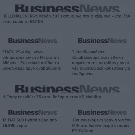
HELLENiQ ENERGY: Κέρδη 393 εκατ. ευρώ στο α' εξάμηνο – Στα 734
εκατ. ευρώ τα EBITDA
ΣΤΑΣΥ: 29,4 χλμ. νέων
Τ. Θεοδωρικάκος:
σιδηροτροχιών στο Μετρό της
«Συμβάλλουμε στην εθνική
Αθήνας - Στο τελικό στάδιο το
ασφάλεια της πατρίδας μας με
μεγαλύτερο έργο αναβάθμισης
νέο αναπτυξιακό καθεστώς για
την Άμυνα»
Η Chery επενδύει 75 εκατ. δολάρια στην KG Mobility
Το FIAT 500 Hybrid τώρα από
18η συνεχόμενη χρονιά για τον
18.990 ευρώ
ΟΤΕ στη διεθνή σειρά δεικτών
FTSE4Good