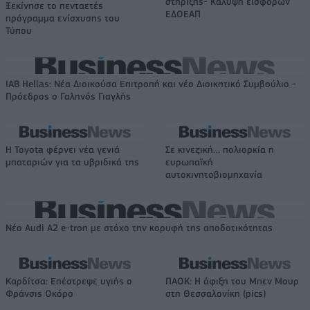
στήριξης- Κάλυψη εισφορών
Ξεκίνησε το πενταετές
ΕΔΟΕΑΠ
πρόγραμμα ενίσχυσης του
Τύπου
IAB Hellas: Νέα Διοικούσα Επιτροπή και νέο Διοικητικό Συμβούλιο -
Πρόεδρος ο Γαληνός Γιαγλής
Η Toyota φέρνει νέα γενιά
Σε κινεζική… πολιορκία η
μπαταριών για τα υβριδικά της
ευρωπαϊκή
αυτοκινητοβιομηχανία
Νέο Audi A2 e-tron με στόχο την κορυφή της αποδοτικότητας
Καρδίτσα: Επέστρεψε υγιής ο
ΠΑΟΚ: Η άφιξη του Μπεν Μουρ
Φράνσις Οκόρο
στη Θεσσαλονίκη (pics)