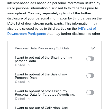
interest-based ads based on personal information utilized by
us or personal information disclosed to third parties prior to
Publicis: Ανάπτυξη 5,8% το
Netflix: Στα 9,83 δισ.
your opt-out. You may separately opt-out of the further
τρίτο τρίμηνο
δολάρια τα έσοδα γ΄
disclosure of your personal information by third parties on the
τριμήνου
21/10/2024 - 11:23
IAB’s list of downstream participants. This information may
21/10/2024 - 11:27
also be disclosed by us to third parties on the
IAB’s List of
Downstream Participants
that may further disclose it to other
third parties.
Personal Data Processing Opt Outs
I want to opt-out of the Sharing of my
personal data.
Opted In
I want to opt-out of the Sale of my
Personal Data.
Opted In
I want to opt-out of processing my
Personal Data for Targeted Advertising.
ΡΟΗ ΕΙΔΗΣΕΩΝ
Opted In
I want to opt-out of Collection, Use,