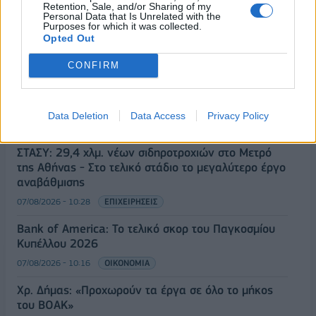
Retention, Sale, and/or Sharing of my
Έρευνα ΕΟΤ: Η Ελλάδα στις κορυφαίες επιλογές
Personal Data that Is Unrelated with the
Purposes for which it was collected.
των Ευρωπαίων ταξιδιωτών
Opted Out
07/08/2026 - 10:56
ΤΟΥΡΙΣΜΟΣ
CONFIRM
Ειδικό Χωροταξικό Πλαίσιο για τον Τουρισμό:
Στρατηγικό εργαλείο για βιώσιμη τουριστική
ανάπτυξη
Data Deletion
Data Access
Privacy Policy
07/08/2026 - 10:43
ΠΟΛΙΤΙΚΗ
ΣΤΑΣΥ: 29,4 χλμ. νέων σιδηροτροχιών στο Μετρό
της Αθήνας - Στο τελικό στάδιο το μεγαλύτερο έργο
αναβάθμισης
07/08/2026 - 10:28
ΕΠΙΧΕΙΡΗΣΕΙΣ
Bank of America: Το τελικό σκορ του Παγκοσμίου
Κυπέλλου 2026
07/08/2026 - 10:16
ΟΙΚΟΝΟΜΙΑ
Χρ. Δήμας: «Προχωρούν τα έργα σε όλο το μήκος
του ΒΟΑΚ»