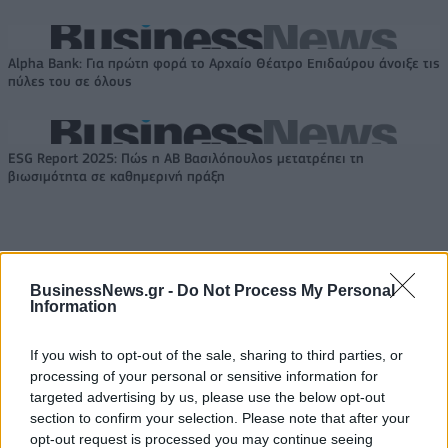
Alpha Bank: Για πρώτη φορά το Αρχαίο Θέατρο Επιδαύρου άνοιξε τις
πύλες του σε όλους
ESG Report 2025: Πώς η ΑΒ Βασιλόπουλος μετατρέπει τη
βιωσιμότητα σε καθημερινή πράξη
BusinessNews.gr -
Do Not Process My Personal
ΠΕΡΙΣΣΌΤΕΡΑ ΣΕ ΑΥΤΉ ΤΗΝ ΚΑΤΗΓΟΡΊΑ
Information
If you wish to opt-out of the sale, sharing to third parties, or
processing of your personal or sensitive information for
targeted advertising by us, please use the below opt-out
section to confirm your selection. Please note that after your
opt-out request is processed you may continue seeing