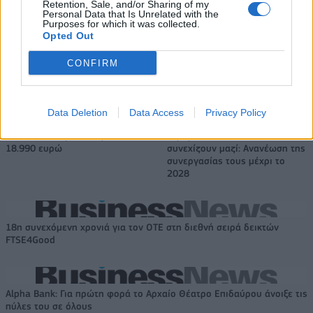
Ξεκίνησε το πενταετές
Καθαρά κέρδη 313 εκατ. ευρώ
Retention, Sale, and/or Sharing of my
Personal Data that Is Unrelated with the
πρόγραμμα ενίσχυσης του
Purposes for which it was collected.
Τύπου
Opted Out
CONFIRM
Η Chery επενδύει 75 εκατ. δολάρια στην KG Mobility
Data Deletion
Data Access
Privacy Policy
Το FIAT 500 Hybrid τώρα από
Ατρόμητος και Novibet
18.990 ευρώ
συνεχίζουν μαζί: Ανανέωση της
συνεργασίας τους μέχρι το
2028
18η συνεχόμενη χρονιά για τον ΟΤΕ στη διεθνή σειρά δεικτών
FTSE4Good
Alpha Bank: Για πρώτη φορά το Αρχαίο Θέατρο Επιδαύρου άνοιξε τις
πύλες του σε όλους