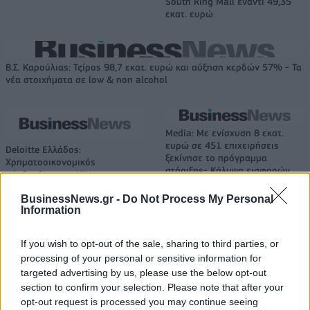
South Ring Mall έναντι 49,35
εκατ. ευρώ
Β.Σ. Καρούλιας: Τζίρος 98,7 εκατ. ευρώ και αύξηση κερδών 57% - Τα
νέα στοιχήματα σε low & non alcohol
Media: Με ενίσχυση 8 εκατ.
ευρώ σε 451 επιχειρήσεις
Deloitte Ελλάδος:
ξεκίνησε το πρόγραμμα
Χρηματοοικονομικός
στήριξης- Κάλυψη εισφορών
σύμβουλος της ΔΕΗ για την
ΕΔΟΕΑΠ
είσοδο στην πολωνική αγορά
BusinessNews.gr -
Do Not Process My Personal
ενέργειας
Information
If you wish to opt-out of the sale, sharing to third parties, or
IAB Hellas: Νέα Διοικούσα Επιτροπή και νέο Διοικητικό Συμβούλιο -
processing of your personal or sensitive information for
Πρόεδρος ο Γαληνός Γιαγλής
targeted advertising by us, please use the below opt-out
section to confirm your selection. Please note that after your
opt-out request is processed you may continue seeing