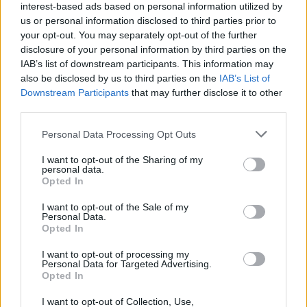
interest-based ads based on personal information utilized by
Η Toyota φέρνει νέα γενιά
Σε κινεζική… πολιορκία η
μπαταριών για τα υβριδικά της
ευρωπαϊκή
us or personal information disclosed to third parties prior to
αυτοκινητοβιομηχανία
your opt-out. You may separately opt-out of the further
disclosure of your personal information by third parties on the
IAB’s list of downstream participants. This information may
also be disclosed by us to third parties on the
IAB’s List of
Νέο Audi A2 e-tron με στόχο την κορυφή της αποδοτικότητας
Downstream Participants
that may further disclose it to other
third parties.
Personal Data Processing Opt Outs
Ευρωπαϊκό Κορασίδων: Άνετη
Γιαννακόπουλος: «Όταν σου
νίκη της Ελλάδας στην
ρίχνουν μια πέτρα, τους
I want to opt-out of the Sharing of my
πρεμιέρα, 78-36 την Ιρλανδία
καταστρέφεις» (vid)
personal data.
Opted In
I want to opt-out of the Sale of my
ΕΛΣΤΑΤ: Στο 3,4% υποχώρησε ο πληθωρισμός τον Ιούλιο
Personal Data.
Opted In
I want to opt-out of processing my
Personal Data for Targeted Advertising.
Opted In
Χρηματοδότηση 8 εκατ. ευρώ
Metlen: Ρεκόρ EBITDA στο α'
σε 843 μέσα ενημέρωσης-
εξάμηνο, στα 550 εκατ. ευρώ –
I want to opt-out of Collection, Use,