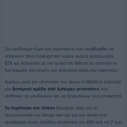
Στο σχεδιασμό-δομή του περιπτέρου είχε προβλεφθεί να
υπάρχουν τρεις διαφορετικοί χώροι, χώρος ψυχαγωγίας,
B2B και Activation με τον τροχό της Voltron να αποτελεί το
fun κομμάτι στο σημείο του activation μέσα στο περίπτερο.
Αμέσως μετά την υλοποίηση του έργου η MeliAlice ανέπτυξε
μία
δυναμική ομάδα από έμπειρες promoters
που
κλήθηκαν να υποδεχτούν και να ξεναγήσουν τους επισκέπτες.
Το περίπτερο της Volton
ξεχώρισε τόσο για το
πρωτοποριακό του design όσο και για την άνεση που
προσέφερε στους χιλιάδες επισκέπτες της ΔΕΘ από τις 7 έως