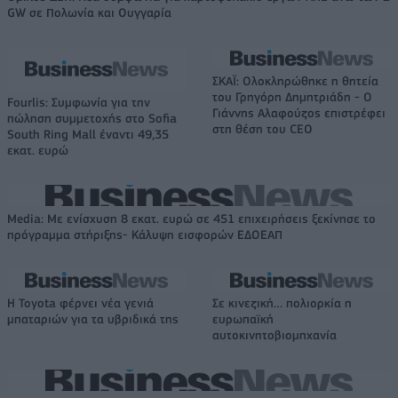
GW σε Πολωνία και Ουγγαρία
ΣΚΑΪ: Ολοκληρώθηκε η θητεία
του Γρηγόρη Δημητριάδη - Ο
Fourlis: Συμφωνία για την
Γιάννης Αλαφούζος επιστρέφει
πώληση συμμετοχής στο Sofia
στη θέση του CEO
South Ring Mall έναντι 49,35
εκατ. ευρώ
Media: Με ενίσχυση 8 εκατ. ευρώ σε 451 επιχειρήσεις ξεκίνησε το
πρόγραμμα στήριξης- Κάλυψη εισφορών ΕΔΟΕΑΠ
Η Toyota φέρνει νέα γενιά
Σε κινεζική… πολιορκία η
μπαταριών για τα υβριδικά της
ευρωπαϊκή
αυτοκινητοβιομηχανία