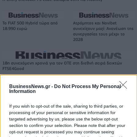
Το FIAT 500 Hybrid τώρα από
Ατρόμητος και Novibet
18.990 ευρώ
συνεχίζουν μαζί: Ανανέωση της
συνεργασίας τους μέχρι το
2028
18η συνεχόμενη χρονιά για τον ΟΤΕ στη διεθνή σειρά δεικτών
FTSE4Good
BusinessNews.gr -
Do Not Process My Personal
Information
Alpha Bank: Για πρώτη φορά το Αρχαίο Θέατρο Επιδαύρου άνοιξε τις
πύλες του σε όλους
If you wish to opt-out of the sale, sharing to third parties, or
processing of your personal or sensitive information for
targeted advertising by us, please use the below opt-out
section to confirm your selection. Please note that after your
opt-out request is processed you may continue seeing
ΠΕΡΙΣΣΌΤΕΡΑ ΣΕ ΑΥΤΉ ΤΗΝ ΚΑΤΗΓΟΡΊΑ