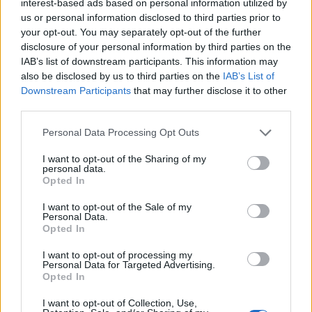
interest-based ads based on personal information utilized by
us or personal information disclosed to third parties prior to
your opt-out. You may separately opt-out of the further
disclosure of your personal information by third parties on the
IAB’s list of downstream participants. This information may
also be disclosed by us to third parties on the
IAB’s List of
Downstream Participants
that may further disclose it to other
third parties.
Νέο κατάστημα Mango στα
Πέγκυ Βελλιώτου (KPMG)
Personal Data Processing Opt Outs
Ιωάννινα
από την 88η ΔΕΘ:
I want to opt-out of the Sharing of my
Αναγκαιότητα ο
10/09/2024 - 15:12
personal data.
επανασχεδιασμός ρόλων
Opted In
και δεξιοτήτων στην εποχή
της AI
I want to opt-out of the Sale of my
Personal Data.
10/09/2024 - 14:25
Opted In
I want to opt-out of processing my
Personal Data for Targeted Advertising.
Opted In
I want to opt-out of Collection, Use,