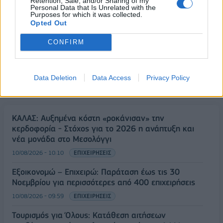
Retention, Sale, and/or Sharing of my
Personal Data that Is Unrelated with the
Purposes for which it was collected.
Opted Out
CONFIRM
Data Deletion
Data Access
Privacy Policy
ΡΟΗ ΕΙΔΗΣΕΩΝ
ΚΑΛΑΣ: Αυξημένα κόστη «ροκάνισαν» την
κερδοφορία - Στόχος για το 2026 η ανάπτυξη και
νέα μονάδα στο Μεσολόγγι
10/08/2026 - 10:10
ΕΠΙΧΕΙΡΗΣΕΙΣ
Εξοικονομώ – Επιχειρώ: Παράταση έως τις 30
Νοεμβρίου για περισσότερες από 400 επιχειρήσεις
10/08/2026 - 09:59
ΕΠΙΧΕΙΡΗΣΕΙΣ
Τουρισμός για Όλους: Kατάθεση αιτήσεων