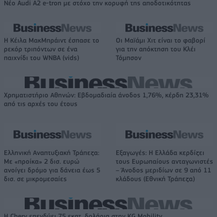
Νέο Audi A2 e-tron με στόχο την κορυφή της αποδοτικότητας
Η Κέιλα ΜακΜπράιντ έσπασε το
Οι Μαϊάμι Χιτ είναι το φαβορί
ρεκόρ τριπόντων σε ένα
για την απόκτηση του Κλέι
παιχνίδι του WNBA (vids)
Τόμπσον
Χρηματιστήριο Αθηνών: Εβδομαδιαία άνοδος 1,76%, κέρδη 23,31%
από τις αρχές του έτους
Ελληνική Αναπτυξιακή Τράπεζα:
Εξαγωγές: Η Ελλάδα κερδίζει
Με «προίκα» 2 δισ. ευρώ
τους Ευρωπαίους ανταγωνιστές
ανοίγει δρόμο για δάνεια έως 5
– Άνοδος μεριδίων σε 9 από 11
δισ. σε μικρομεσαίες
κλάδους (Εθνική Τράπεζα)
Η Chery επενδύει 75 εκατ. δολάρια στην KG Mobility