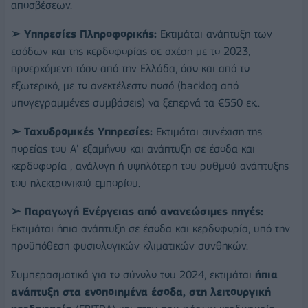
αποσβέσεων.
➢ Υπηρεσίες Πληροφορικής:
Εκτιμάται ανάπτυξη των
εσόδων και της κερδοφορίας σε σχέση με το 2023,
προερχόμενη τόσο από την Ελλάδα, όσο και από το
εξωτερικό, με το ανεκτέλεστο ποσό (backlog από
υπογεγραμμένες συμβάσεις) να ξεπερνά τα €550 εκ..
➢ Ταχυδρομικές Υπηρεσίες:
Εκτιμάται συνέχιση της
πορείας του Α’ εξαμήνου και ανάπτυξη σε έσοδα και
κερδοφορία , ανάλογη ή υψηλότερη του ρυθμού ανάπτυξης
του ηλεκτρονικού εμπορίου.
➢ Παραγωγή Ενέργειας από ανανεώσιμες πηγές:
Εκτιμάται ήπια ανάπτυξη σε έσοδα και κερδοφορία, υπό την
προϋπόθεση φυσιολογικών κλιματικών συνθηκών.
Συμπερασματικά για το σύνολο του 2024, εκτιμάται
ήπια
ανάπτυξη στα ενοποιημένα έσοδα, στη λειτουργική