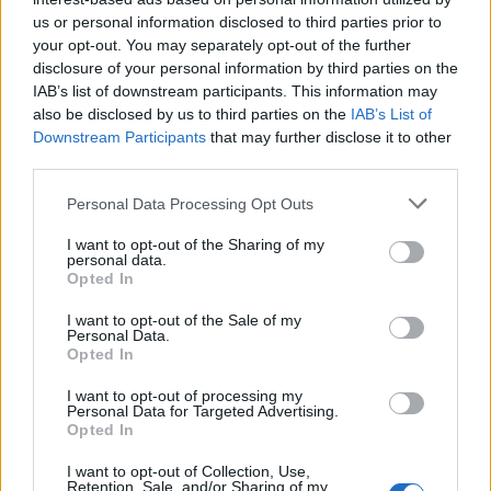
«ακτινογραφία» της
κερδοφορίας των τραπεζών το
us or personal information disclosed to third parties prior to
α΄ εξάμηνο
your opt-out. You may separately opt-out of the further
disclosure of your personal information by third parties on the
IAB’s list of downstream participants. This information may
also be disclosed by us to third parties on the
IAB’s List of
Όμιλος ΔΕΗ: Νέα συμφωνία για χαρτοφυλάκιο έργων ΑΠΕ άνω των 2
Downstream Participants
that may further disclose it to other
GW σε Πολωνία και Ουγγαρία
third parties.
Personal Data Processing Opt Outs
ΣΚΑΪ: Ολοκληρώθηκε η θητεία
I want to opt-out of the Sharing of my
του Γρηγόρη Δημητριάδη - Ο
Fourlis: Συμφωνία για την
personal data.
Γιάννης Αλαφούζος επιστρέφει
πώληση συμμετοχής στο Sofia
Opted In
στη θέση του CEO
South Ring Mall έναντι 49,35
εκατ. ευρώ
I want to opt-out of the Sale of my
Personal Data.
Opted In
I want to opt-out of processing my
Media: Με ενίσχυση 8 εκατ. ευρώ σε 451 επιχειρήσεις ξεκίνησε το
Personal Data for Targeted Advertising.
πρόγραμμα στήριξης- Κάλυψη εισφορών ΕΔΟΕΑΠ
Opted In
I want to opt-out of Collection, Use,
Retention, Sale, and/or Sharing of my