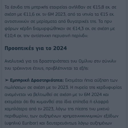
Τα έσοδα της μητρικής εταιρείας ανήλθαν σε €15,8 εκ. σε
σχέση με €11,6 εκ. το 6Μ 2023, από τα οποία τα €15 εκ.
αντιστοιχούν σε μερίσματα από θυγατρικές της. Τα προ
φόρων κέρδη διαμορφώθηκαν σε €14,3 εκ. σε σχέση με
€10,4 εκ. την αντίστοιχη περυσινή περίοδο.
Προοπτικές για το 2024
Αναλυτικά για τις δραστηριότητες του Ομίλου στο σύνολο
του τρέχοντος έτους, προβλέπονται τα εξής:
➢ Εμπορική Δραστηριότητα:
Εκτιμάται ήπια αύξηση των
πωλήσεων σε σχέση με το 2023. Η πορεία της κερδοφορίας
αναμένεται να βελτιωθεί σε σχέση με το 6Μ 2024 και
εκτιμάται ότι θα κυμανθεί στα ίδια επίπεδα ή ελαφρά
χαμηλότερα από το 2023, λόγω της πίεσης του μικτού
περιθωρίου, των αυξημένων χρηματοοικονομικών εξόδων
(υψηλού Euribor) και δευτερευόντως λόγω αυξημένων