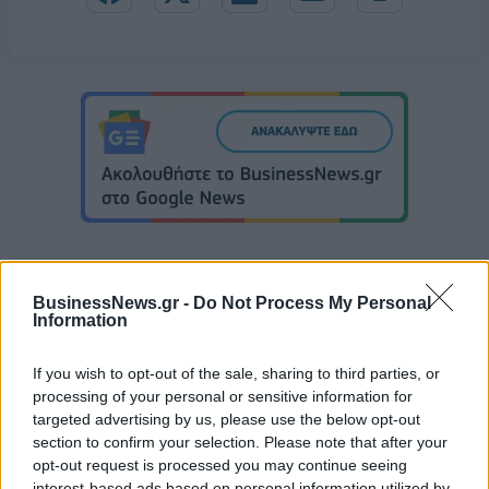
BusinessNews.gr -
Do Not Process My Personal
Information
Live στις 15:30, ο αγώνας της Εθνικής Παίδων κόντρα στη Γεωργία
If you wish to opt-out of the sale, sharing to third parties, or
processing of your personal or sensitive information for
targeted advertising by us, please use the below opt-out
Live στις 16:00, ο αγώνας της
section to confirm your selection. Please note that after your
Εθνικής Νεανίδων απέναντι
Στα 15 δισ. ευρώ ο στόχος για
στην Ισλανδία
opt-out request is processed you may continue seeing
νέα δάνεια το 2026 - Η
interest-based ads based on personal information utilized by