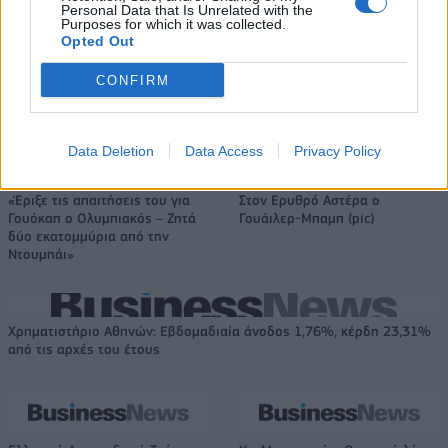
Personal Data that Is Unrelated with the
Η Toyota φέρνει νέα γενιά
Σε κινεζική… πολιορκία η
Purposes for which it was collected.
μπαταριών για τα υβριδικά της
ευρωπαϊκή
Opted Out
αυτοκινητοβιομηχανία
CONFIRM
Νέο Audi A2 e-tron με στόχο την κορυφή της αποδοτικότητας
Data Deletion
Data Access
Privacy Policy
«Έριξε τις απαιτήσεις του για
Στον Ερυθρό Αστέρα ο
Γουόκαπ ο Ολυμπιακός – Ζητά
Γουάιλερ-Μπαμπ (pic)
δύο εκατομμύρια από την
Ντουμπάι»
Χρηματιστήριο Αθηνών: Εβδομαδιαία άνοδος 1,76%, κέρδη 23,31%
από τις αρχές του έτους