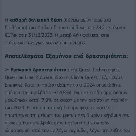
Η
καθαρή δανειακή θέση
(δάνεια μείον ταμειακά
διαθέσιμα) του Ομίλου διαμορφώθηκε σε €28,2 εκ. έναντι
€17εκ στις 31/12/2023. Η μεταβολή οφείλεται στις
αυξημένες ανάγκες κεφαλαίου κίνησης.
Αποτελέσματα Εξαμήνου ανά δραστηριότητα:
➢ Εμπορική Δραστηριότητα
(Info Quest Technologies,
Quest on Line, iSquare, iStorm, Clima Quest, ΓΕΔ, FoQus,
Έπαφος). Κατά το πρώτο εξάμηνο του 2024 σημειώθηκε
αύξηση στις πωλήσεις (+14,8%), ενώ τα κέρδη προ φόρων
μειώθηκαν κατά -7,8% σε σχέση με την αντίστοιχη περίοδο
του 2023. Η μείωση στα κέρδη προ φόρων οφείλεται
πρωτίστως στη μείωση του μικτού περιθωρίου κέρδους στο
οικοσύστημα της Apple, στην υστέρηση της αγοράς
κλιματισμού κατά την εν λόγω περίοδο , λόγω της λήξης του