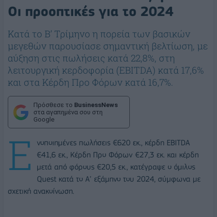
Οι προοπτικές για το 2024
Kατά το Β’ Τρίμηνο η πορεία των βασικών
μεγεθών παρουσίασε σημαντική βελτίωση, με
αύξηση στις πωλήσεις κατά 22,8%, στη
λειτουργική κερδοφορία (EBITDA) κατά 17,6%
και στα Κέρδη Προ Φόρων κατά 16,7%.
Πρόσθεσε το
BusinessNews
στα αγαπημένα σου στη
Google
Ε
νοποιημένες πωλήσεις €620 εκ., κέρδη EBITDA
€41,6 εκ., Κέρδη Προ Φόρων €27,3 εκ. και κέρδη
μετά από φόρους €20,5 εκ., κατέγραψε ο όμιλος
Quest κατά το Α’ εξάμηνο του 2024, σύμφωνα με
σχετική ανακοίνωση.