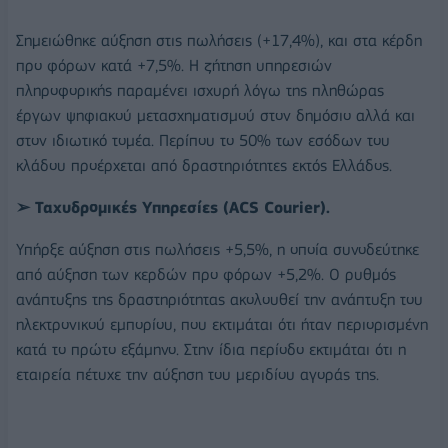
Σημειώθηκε αύξηση στις πωλήσεις (+17,4%), και στα κέρδη
προ φόρων κατά +7,5%. Η ζήτηση υπηρεσιών
πληροφορικής παραμένει ισχυρή λόγω της πληθώρας
έργων ψηφιακού μετασχηματισμού στον δημόσιο αλλά και
στον ιδιωτικό τομέα. Περίπου το 50% των εσόδων του
κλάδου προέρχεται από δραστηριότητες εκτός Ελλάδος.
➢ Ταχυδρομικές Υπηρεσίες (ACS Courier).
Υπήρξε αύξηση στις πωλήσεις +5,5%, η οποία συνοδεύτηκε
από αύξηση των κερδών προ φόρων +5,2%. Ο ρυθμός
ανάπτυξης της δραστηριότητας ακολουθεί την ανάπτυξη του
ηλεκτρονικού εμπορίου, που εκτιμάται ότι ήταν περιορισμένη
κατά το πρώτο εξάμηνο. Στην ίδια περίοδο εκτιμάται ότι η
εταιρεία πέτυχε την αύξηση του μεριδίου αγοράς της.