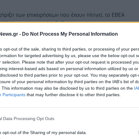
τήριξη των επιχειρήσεων που έχουν πληγεί, το ΕΒΕΑ
2311 και στα email
info@acci.gr
και
ών από ειδικούς εμπειρογνώμονες, δηλώσεις
News.gr -
Do Not Process My Personal Information
γνωμοσύνης, καθώς και αιτημάτων για την παροχή
ναγκών.
to opt-out of the sale, sharing to third parties, or processing of your per
formation for targeted advertising by us, please use the below opt-out s
r selection. Please note that after your opt-out request is processed y
eing interest-based ads based on personal information utilized by us or
disclosed to third parties prior to your opt-out. You may separately opt-
losure of your personal information by third parties on the IAB’s list of
. This information may also be disclosed by us to third parties on the
IA
Participants
that may further disclose it to other third parties.
l Data Processing Opt Outs
o opt-out of the Sharing of my personal data.