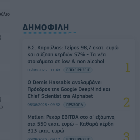
ούλιο
ΔΗΜΟΦΙΛΗ
0
Β.Σ. Καρούλιας: Τζίρος 98,7 εκατ. ευρώ
και αύξηση κερδών 57% - Τα νέα
στοιχήματα σε low & non alcohol
06/08/2026 - 11:48
ΕΠΙΧΕΙΡΗΣΕΙΣ
Ο Demis Hassabis αναλαμβάνει
Πρόεδρος της Google DeepMind και
Chief Scientist της Alphabet
06/08/2026 - 09:32
ΠΡΟΣΩΠΑ
ρώ
Metlen: Ρεκόρ EBITDA στο α' εξάμηνο,
στα 550 εκατ. ευρώ – Καθαρά κέρδη
313 εκατ. ευρώ
06/08/2026 - 09:12
ΕΠΙΧΕΙΡΗΣΕΙΣ