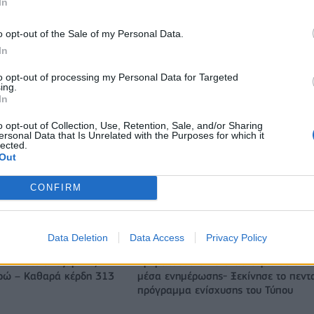
In
o opt-out of the Sale of my Personal Data.
In
to opt-out of processing my Personal Data for Targeted
ing.
In
o opt-out of Collection, Use, Retention, Sale, and/or Sharing
ersonal Data that Is Unrelated with the Purposes for which it
lected.
Out
CONFIRM
Ευρωπαϊκό Κορασίδων Β' Κατηγορίας: Πρεμιέρα με νίκη για
Δανία και Ισλανδία - Το πανόραμα
Data Deletion
Data Access
Privacy Policy
ITDA στο α' εξάμηνο,
Χρηματοδότηση 8 εκατ. ευρώ σε 843
υρώ – Καθαρά κέρδη 313
μέσα ενημέρωσης- Ξεκίνησε το πεντ
πρόγραμμα ενίσχυσης του Τύπου