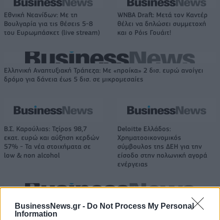
Εθνική Νεανίδων: Με τη
WNBA Draft: Μετά τον Καντέρ
Βουλγαρία για τις θέσεις 5-8
θέλει να δηλώσει συμμετοχή
του Ευρωμπάσκετ (live stream)
και ο Ρόις Γουάιτ!
Ελληνική Αναπτυξιακή Τράπεζα: Με «προίκα» 2 δισ. ευρώ ανοίγει
δρόμο για δάνεια έως 5 δισ. σε μικρομεσαίες
Β.Σ. Καρούλιας: Τζίρος 98,7
Deloitte Ελλάδος:
εκατ. ευρώ και αύξηση κερδών
Χρηματοοικονομικός
57% - Τα νέα στοιχήματα σε
σύμβουλος της ΔΕΗ για την
low & non alcohol
είσοδο στην πολωνική αγορά
ενέργειας
Η Chery επενδύει 75 εκατ. δολάρια στην KG Mobility
BusinessNews.gr -
Do Not Process My Personal
Information