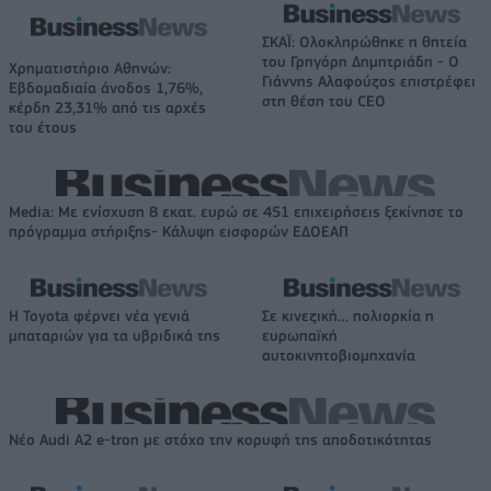
ΣΚΑΪ: Ολοκληρώθηκε η θητεία
του Γρηγόρη Δημητριάδη - Ο
Χρηματιστήριο Αθηνών:
Γιάννης Αλαφούζος επιστρέφει
Εβδομαδιαία άνοδος 1,76%,
στη θέση του CEO
κέρδη 23,31% από τις αρχές
του έτους
Media: Με ενίσχυση 8 εκατ. ευρώ σε 451 επιχειρήσεις ξεκίνησε το
πρόγραμμα στήριξης- Κάλυψη εισφορών ΕΔΟΕΑΠ
Η Toyota φέρνει νέα γενιά
Σε κινεζική… πολιορκία η
μπαταριών για τα υβριδικά της
ευρωπαϊκή
αυτοκινητοβιομηχανία
Νέο Audi A2 e-tron με στόχο την κορυφή της αποδοτικότητας