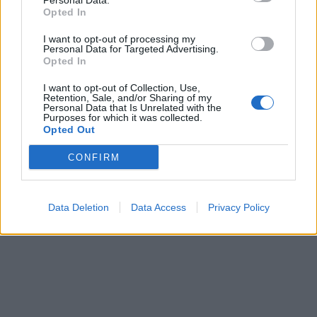
Personal Data.
Opted In
I want to opt-out of processing my
Personal Data for Targeted Advertising.
Opted In
I want to opt-out of Collection, Use,
Στην Βουλή για κύρωση η
Retention, Sale, and/or Sharing of my
Convert Group: Αύξηση
Personal Data that Is Unrelated with the
σύμβαση ΤΧΣ-«Thrivest
του τζίρου κατά 1%
Purposes for which it was collected.
Holdings LTD» για τη
Opted Out
σημείωσαν τα online
συγχώνευση Attica Bank
φαρμακεία το α' εξάμηνο
με Παγκρήτια Τράπεζα
CONFIRM
του 2024
25/07/2024 - 10:19
25/07/2024 - 12:30
Data Deletion
Data Access
Privacy Policy