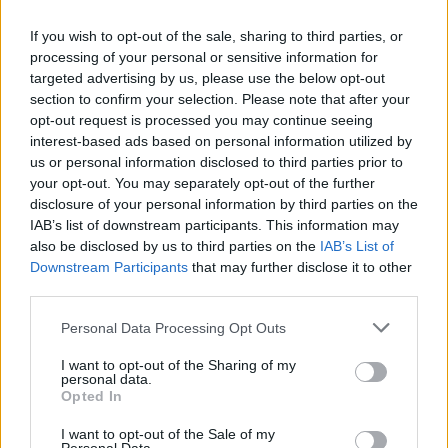
If you wish to opt-out of the sale, sharing to third parties, or
Το FIAT 500 Hybrid τώρα από
Ατρόμητος και Novibet
processing of your personal or sensitive information for
18.990 ευρώ
συνεχίζουν μαζί: Ανανέωση της
συνεργασίας τους μέχρι το
targeted advertising by us, please use the below opt-out
2028
section to confirm your selection. Please note that after your
opt-out request is processed you may continue seeing
interest-based ads based on personal information utilized by
us or personal information disclosed to third parties prior to
18η συνεχόμενη χρονιά για τον ΟΤΕ στη διεθνή σειρά δεικτών
your opt-out. You may separately opt-out of the further
FTSE4Good
disclosure of your personal information by third parties on the
IAB’s list of downstream participants. This information may
also be disclosed by us to third parties on the
IAB’s List of
Alpha Bank: Για πρώτη φορά το Αρχαίο Θέατρο Επιδαύρου άνοιξε τις
Downstream Participants
that may further disclose it to other
πύλες του σε όλους
third parties.
Personal Data Processing Opt Outs
I want to opt-out of the Sharing of my
personal data.
Opted In
ΠΕΡΙΣΣΌΤΕΡΑ ΣΕ ΑΥΤΉ ΤΗΝ ΚΑΤΗΓΟΡΊΑ
I want to opt-out of the Sale of my