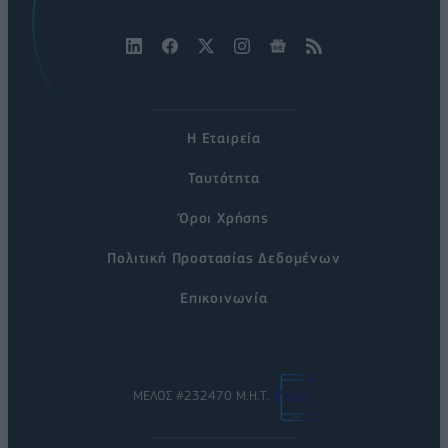
Η Εταιρεία
Ταυτότητα
Όροι Χρήσης
Πολιτική Προστασίας Δεδομένων
Επικοινωνία
ΜΕΛΟΣ #232470 Μ.Η.Τ.