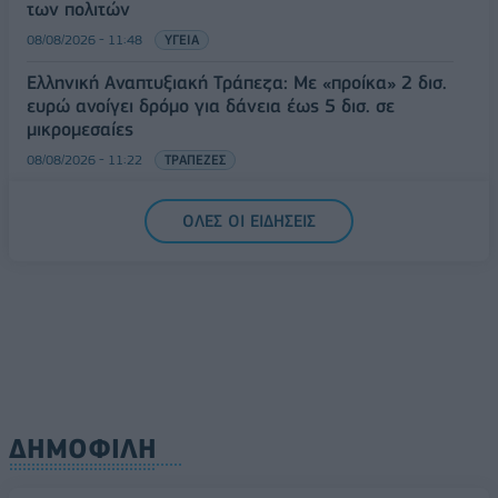
των πολιτών
08/08/2026 - 11:48
ΥΓΕΙΑ
Ελληνική Αναπτυξιακή Τράπεζα: Με «προίκα» 2 δισ.
ευρώ ανοίγει δρόμο για δάνεια έως 5 δισ. σε
μικρομεσαίες
08/08/2026 - 11:22
ΤΡΑΠΕΖΕΣ
5G παντού, 6G στον ορίζοντα: Πού βρίσκεται η
ΟΛΕΣ ΟΙ ΕΙΔΗΣΕΙΣ
Ελλάδα στη μεγάλη τεχνολογική μετάβαση
08/08/2026 - 10:54
ΤΕΧΝΟΛΟΓΙΑ
ΔΗΜΟΦΙΛΗ