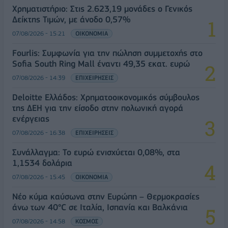
Χρηματιστήριο: Στις 2.623,19 μονάδες ο Γενικός
Δείκτης Τιμών, με άνοδο 0,57%
07/08/2026 - 15:21
ΟΙΚΟΝΟΜΙΑ
Fourlis: Συμφωνία για την πώληση συμμετοχής στο
Sofia South Ring Mall έναντι 49,35 εκατ. ευρώ
07/08/2026 - 14:39
ΕΠΙΧΕΙΡΗΣΕΙΣ
Deloitte Ελλάδος: Χρηματοοικονομικός σύμβουλος
της ΔΕΗ για την είσοδο στην πολωνική αγορά
ενέργειας
07/08/2026 - 16:38
ΕΠΙΧΕΙΡΗΣΕΙΣ
Συνάλλαγμα: Το ευρώ ενισχύεται 0,08%, στα
1,1534 δολάρια
07/08/2026 - 15:45
ΟΙΚΟΝΟΜΙΑ
Νέο κύμα καύσωνα στην Ευρώπη – Θερμοκρασίες
άνω των 40°C σε Ιταλία, Ισπανία και Βαλκάνια
07/08/2026 - 14:58
ΚΟΣΜΟΣ