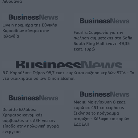
Λιθουανία
Live η πρεμιέρα της Εθνικής
Κορασίδων κόντρα στην
Fourlis: Συμφωνία για την
Ιρλανδία
πώληση συμμετοχής στο Sofia
South Ring Mall έναντι 49,35
εκατ. ευρώ
Β.Σ. Καρούλιας: Τζίρος 98,7 εκατ. ευρώ και αύξηση κερδών 57% - Τα
νέα στοιχήματα σε low & non alcohol
Media: Με ενίσχυση 8 εκατ.
ευρώ σε 451 επιχειρήσεις
Deloitte Ελλάδος:
ξεκίνησε το πρόγραμμα
Χρηματοοικονομικός
στήριξης- Κάλυψη εισφορών
σύμβουλος της ΔΕΗ για την
ΕΔΟΕΑΠ
είσοδο στην πολωνική αγορά
ενέργειας