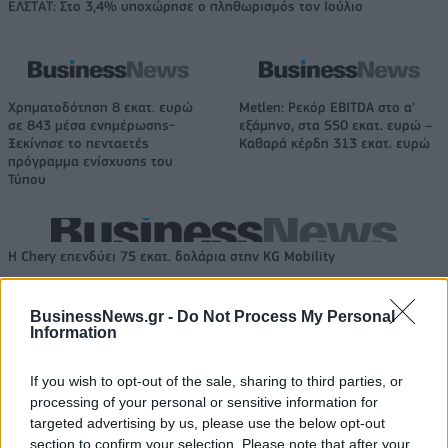
ΕΛΣΤΑΤ: Στο 3,4% υποχώρησε ο πληθωρισμός τον Ιούλιο
Χρηματοδότηση 8 εκατ. ευρώ
Metlen: Ρεκόρ EBITDA στο α'
σε 843 μέσα ενημέρωσης-
εξάμηνο, στα 550 εκατ. ευρώ –
Ξεκίνησε το πενταετές
Καθαρά κέρδη 313 εκατ. ευρώ
πρόγραμμα ενίσχυσης του
Τύπου
Η Chery επενδύει 75 εκατ. δολάρια στην KG Mobility
BusinessNews.gr -
Do Not Process My Personal
Information
Το FIAT 500 Hybrid τώρα από
Ατρόμητος και Novibet
18.990 ευρώ
συνεχίζουν μαζί: Ανανέωση της
συνεργασίας τους μέχρι το
If you wish to opt-out of the sale, sharing to third parties, or
2028
processing of your personal or sensitive information for
targeted advertising by us, please use the below opt-out
section to confirm your selection. Please note that after your