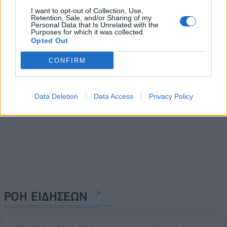
Χρηματιστήριο: Στις
Intracom Telecom:
1.42769 μονάδες ο
Ανάληψη έργου φυσικής
I want to opt-out of Collection, Use,
Retention, Sale, and/or Sharing of my
Γενικός Δείκτης Τιμών, με
ασφάλειας για τον Διεθνή
Personal Data that Is Unrelated with the
άνοδο 0,10%
Αερολιμένα Αθηνών
Purposes for which it was collected.
Opted Out
20/06/2024 - 13:12
20/06/2024 - 14:21
CONFIRM
Data Deletion
Data Access
Privacy Policy
ΡΟΗ ΕΙΔΗΣΕΩΝ