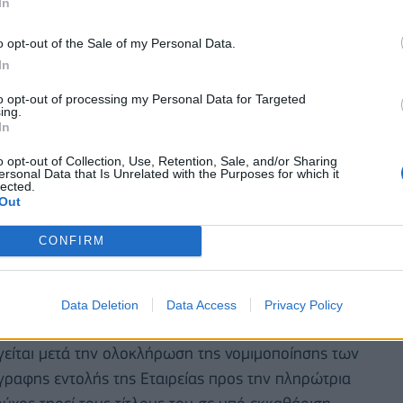
In
o opt-out of the Sale of my Personal Data.
In
to opt-out of processing my Personal Data for Targeted
ing.
In
o opt-out of Collection, Use, Retention, Sale, and/or Sharing
ersonal Data that Is Unrelated with the Purposes for which it
lected.
Out
ο Σ.Α.Τ. (Τράπεζες και Α.Ε.Π.Ε.Υ.), σύμφωνα με τα
Κ.Α.Τ. «Ελληνικό Κεντρικό Αποθετήριο Τίτλων» και
CONFIRM
ατος σε κληρονόμους θανόντων δικαιούχων των
Data Deletion
Data Access
Privacy Policy
ιασμό θανόντος στο Σ.Α.Τ., υπό τον χειρισμό της
γείται μετά την ολοκλήρωση της νομιμοποίησης των
γγραφης εντολής της Εταιρείας προς την πληρώτρια