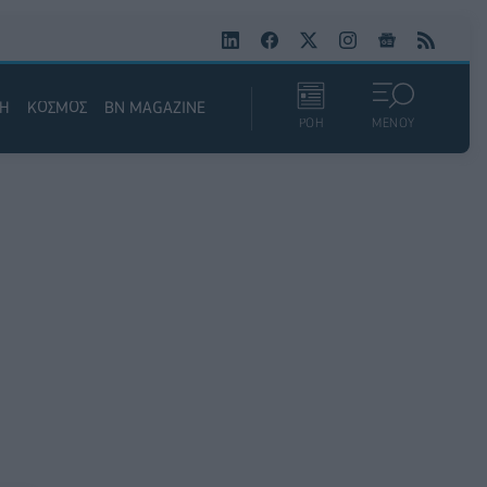
ΚΗ
ΚΟΣΜΟΣ
BN MAGAZINE
ΡΟΗ
ΜΕΝΟΥ