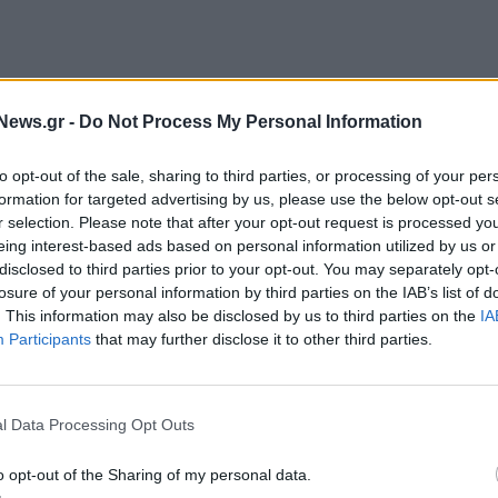
ΐου 2024, ημερομηνία κατά την οποία, οι μετοχές
News.gr -
Do Not Process My Personal Information
 χωρίς το δικαίωμα λήψης μερίσματος.
to opt-out of the sale, sharing to third parties, or processing of your per
ν του μερίσματος «Record Date» ορίσθηκε η
formation for targeted advertising by us, please use the below opt-out s
r selection. Please note that after your opt-out request is processed y
σμό του Χ.Α., δικαιούχοι του μερίσματος είναι οι
eing interest-based ads based on personal information utilized by us or
ου Σ.Α.Τ. ως δικαιούχοι κατά την ως άνω ημέρα
disclosed to third parties prior to your opt-out. You may separately opt-
losure of your personal information by third parties on the IAB’s list of
. This information may also be disclosed by us to third parties on the
IA
ος ορίσθηκε η Δευτέρα 20 Μαΐου 2024 από την
Participants
that may further disclose it to other third parties.
ύθως:
l Data Processing Opt Outs
o opt-out of the Sharing of my personal data.