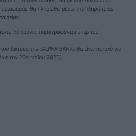
ούχος τηρεί τους τίτλους του σε υπό εκκαθάριση
ής μεταφοράς, θα πληρωθεί μέσω της πληρώτριας
ταιρείας.
έντε (5) χρόνια, παραγράφονται υπέρ του
του δικτύου της «ALPHA BANK» θα είναι σε ισχύ για
(έως την 20η Μαΐου 2025).