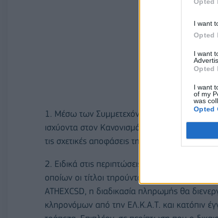
Opted 
I want t
Opted 
I want 
Advertis
Opted 
I want t
of my P
was col
Opted 
1. Mέσω των Συμμετεχόντων των δικαιούχων στ
ισχύοντα στον Κανονισμό Λειτουργίας της ΕΛ.
τις σχετικές αποφάσεις της.
2. Ειδικά στις περιπτώσεις πληρωμής μερίσμ
οποίων οι τίτλοι τηρούνται στον Ειδικό Λογαρ
ATHEXCSD, η διαδικασία πληρωμής θα διενερ
κληρονόμων από την ΕΛ.Κ.Α.Τ. και κατόπιν έ