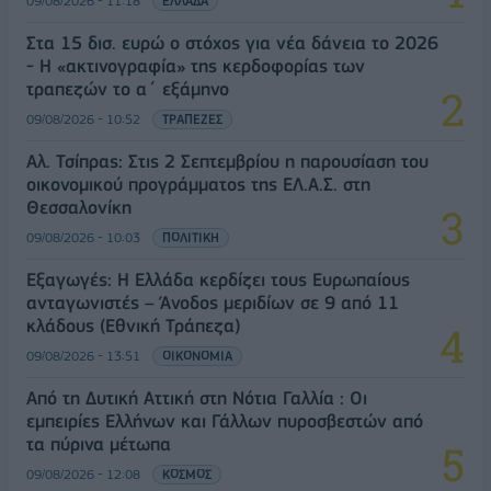
09/08/2026 - 11:18
ΕΛΛΑΔΑ
Στα 15 δισ. ευρώ ο στόχος για νέα δάνεια το 2026
- Η «ακτινογραφία» της κερδοφορίας των
τραπεζών το α΄ εξάμηνο
09/08/2026 - 10:52
ΤΡΑΠΕΖΕΣ
Αλ. Τσίπρας: Στις 2 Σεπτεμβρίου η παρουσίαση του
οικονομικού προγράμματος της ΕΛ.Α.Σ. στη
Θεσσαλονίκη
09/08/2026 - 10:03
ΠΟΛΙΤΙΚΗ
Εξαγωγές: Η Ελλάδα κερδίζει τους Ευρωπαίους
ανταγωνιστές – Άνοδος μεριδίων σε 9 από 11
κλάδους (Εθνική Τράπεζα)
09/08/2026 - 13:51
ΟΙΚΟΝΟΜΙΑ
Από τη Δυτική Αττική στη Νότια Γαλλία : Οι
εμπειρίες Ελλήνων και Γάλλων πυροσβεστών από
τα πύρινα μέτωπα
09/08/2026 - 12:08
ΚΟΣΜΟΣ