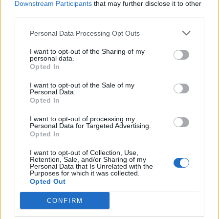
Downstream Participants
that may further disclose it to other
Πέθανε ο Ντον Νέλσον – Έφυγε
Οι Νιου Γιορκ Λίμπερτι
third parties.
από τη ζωή στα 86 του ο
διέλυσαν με 111-71 τους Λας
θρύλος του NBA
Βέγκας Έισις! (vids)
Personal Data Processing Opt Outs
I want to opt-out of the Sharing of my
personal data.
Χρηματιστήριο Αθηνών: Εβδομαδιαία άνοδος 1,76%, κέρδη 23,31%
Opted In
από τις αρχές του έτους
I want to opt-out of the Sale of my
Personal Data.
Opted In
I want to opt-out of processing my
Ελληνική Αναπτυξιακή Τράπεζα:
Υπ. Μεταφορών: Οριστική λύση
Personal Data for Targeted Advertising.
Με «προίκα» 2 δισ. ευρώ
στο ζήτημα των πινακίδων
Opted In
ανοίγει δρόμο για δάνεια έως 5
κυκλοφορίας - Τέλος στις
δισ. σε μικρομεσαίες
χρονοβόρες διαδικασίες
I want to opt-out of Collection, Use,
Retention, Sale, and/or Sharing of my
Personal Data that Is Unrelated with the
Purposes for which it was collected.
Opted Out
Η Chery επενδύει 75 εκατ. δολάρια στην KG Mobility
CONFIRM