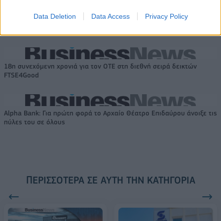
Το FIAT 500 Hybrid τώρα από
Ατρόμητος και Novibet
18.990 ευρώ
συνεχίζουν μαζί: Ανανέωση της
Data Deletion
Data Access
Privacy Policy
συνεργασίας τους μέχρι το
2028
18η συνεχόμενη χρονιά για τον ΟΤΕ στη διεθνή σειρά δεικτών
FTSE4Good
Alpha Bank: Για πρώτη φορά το Αρχαίο Θέατρο Επιδαύρου άνοιξε τις
πύλες του σε όλους
ΠΕΡΙΣΣΌΤΕΡΑ ΣΕ ΑΥΤΉ ΤΗΝ ΚΑΤΗΓΟΡΊΑ