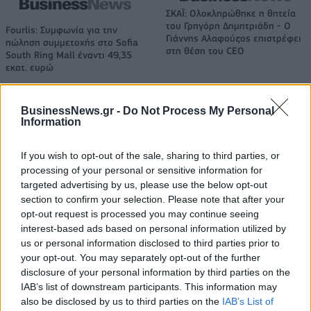
ΣΚΑΪ: Ολοκληρώθηκε η θητεία
του Γρηγόρη Δημητριάδη - Ο
Fourlis: Συμφωνία για την
Γιάννης Αλαφούζος επιστρέφει
πώληση συμμετοχής στο Sofia
στη θέση του CEO
South Ring Mall έναντι 49,35
εκατ. ευρώ
BusinessNews.gr -
Do Not Process My Personal
Media: Με ενίσχυση 8 εκατ. ευρώ σε 451 επιχειρήσεις ξεκίνησε το
Information
πρόγραμμα στήριξης- Κάλυψη εισφορών ΕΔΟΕΑΠ
If you wish to opt-out of the sale, sharing to third parties, or
processing of your personal or sensitive information for
targeted advertising by us, please use the below opt-out
Η Toyota φέρνει νέα γενιά
Σε κινεζική… πολιορκία η
section to confirm your selection. Please note that after your
μπαταριών για τα υβριδικά της
ευρωπαϊκή
αυτοκινητοβιομηχανία
opt-out request is processed you may continue seeing
interest-based ads based on personal information utilized by
us or personal information disclosed to third parties prior to
your opt-out. You may separately opt-out of the further
Νέο Audi A2 e-tron με στόχο την κορυφή της αποδοτικότητας
disclosure of your personal information by third parties on the
IAB’s list of downstream participants. This information may
also be disclosed by us to third parties on the
IAB’s List of