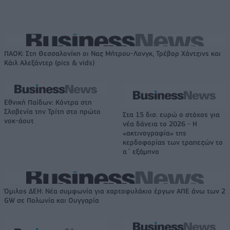
ΠΑΟΚ: Στη Θεσσαλονίκη οι Ναζ Μήτρου-Λονγκ, Τρέβορ Χάντζινς και
Κάιλ Αλεξάντερ (pics & vids)
Εθνική Παίδων: Κόντρα στη
Σλοβενία την Τρίτη στο πρώτο
Στα 15 δισ. ευρώ ο στόχος για
νοκ-άουτ
νέα δάνεια το 2026 - Η
«ακτινογραφία» της
κερδοφορίας των τραπεζών το
α΄ εξάμηνο
Όμιλος ΔΕΗ: Νέα συμφωνία για χαρτοφυλάκιο έργων ΑΠΕ άνω των 2
GW σε Πολωνία και Ουγγαρία