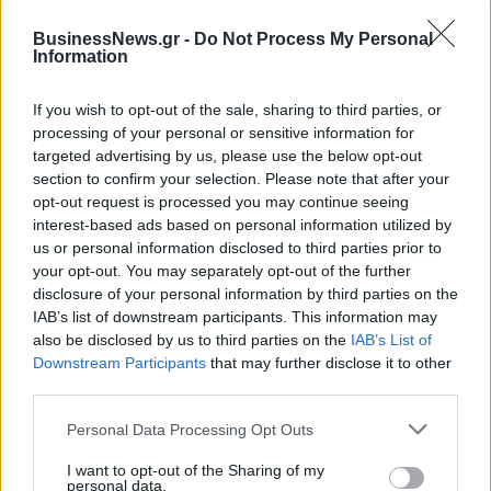
Alpha Bank: Για πρώτη φορά το Αρχαίο Θέατρο Επιδαύρου άνοιξε τις
πύλες του σε όλους
BusinessNews.gr -
Do Not Process My Personal
Information
If you wish to opt-out of the sale, sharing to third parties, or
ESG Report 2025: Πώς η ΑΒ Βασιλόπουλος μετατρέπει τη
processing of your personal or sensitive information for
βιωσιμότητα σε καθημερινή πράξη
targeted advertising by us, please use the below opt-out
section to confirm your selection. Please note that after your
opt-out request is processed you may continue seeing
interest-based ads based on personal information utilized by
us or personal information disclosed to third parties prior to
ΠΕΡΙΣΣΌΤΕΡΑ ΣΕ ΑΥΤΉ ΤΗΝ ΚΑΤΗΓΟΡΊΑ
your opt-out. You may separately opt-out of the further
disclosure of your personal information by third parties on the
IAB’s list of downstream participants. This information may
also be disclosed by us to third parties on the
IAB’s List of
Downstream Participants
that may further disclose it to other
third parties.
Personal Data Processing Opt Outs
Fortinet: Leader σε 3
Στρατηγική συνεργασία
κατηγορίες του Gartner
μεταξύ KALTEQ και
I want to opt-out of the Sharing of my
Magic Quadrant
personal data.
Johnson & Johnson