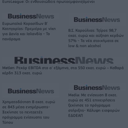
EuroLeague: Οι ενθουσιώδεις πρωτοεμφανιζόμενοι
Ευρωπαϊκό Κορασίδων Β'
Κατηγορίας: Πρεμιέρα με νίκη
Β.Σ. Καρούλιας: Τζίρος 98,7
για Δανία και Ισλανδία - Το
εκατ. ευρώ και αύξηση κερδών
πανόραμα
57% - Τα νέα στοιχήματα σε
low & non alcohol
Metlen: Ρεκόρ EBITDA στο α' εξάμηνο, στα 550 εκατ. ευρώ – Καθαρά
κέρδη 313 εκατ. ευρώ
Media: Με ενίσχυση 8 εκατ.
ευρώ σε 451 επιχειρήσεις
Χρηματοδότηση 8 εκατ. ευρώ
ξεκίνησε το πρόγραμμα
σε 843 μέσα ενημέρωσης-
στήριξης- Κάλυψη εισφορών
Ξεκίνησε το πενταετές
ΕΔΟΕΑΠ
πρόγραμμα ενίσχυσης του
Τύπου