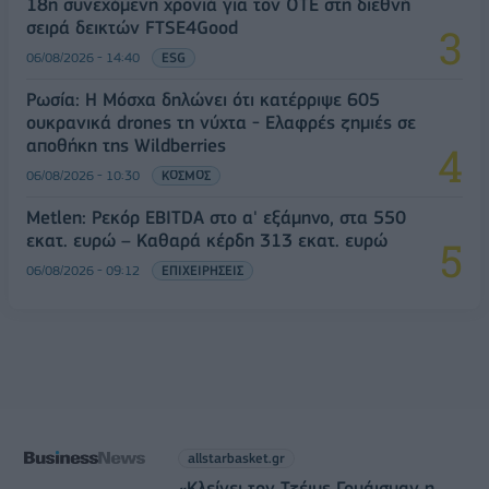
18η συνεχόμενη χρονιά για τον ΟΤΕ στη διεθνή
σειρά δεικτών FTSE4Good
06/08/2026 - 14:40
ESG
Ρωσία: Η Μόσχα δηλώνει ότι κατέρριψε 605
ουκρανικά drones τη νύχτα - Ελαφρές ζημιές σε
αποθήκη της Wildberries
06/08/2026 - 10:30
ΚΟΣΜΟΣ
Metlen: Ρεκόρ EBITDA στο α' εξάμηνο, στα 550
εκατ. ευρώ – Καθαρά κέρδη 313 εκατ. ευρώ
06/08/2026 - 09:12
ΕΠΙΧΕΙΡΗΣΕΙΣ
allstarbasket.gr
«Κλείνει τον Τζέιμς Γουάισμαν η