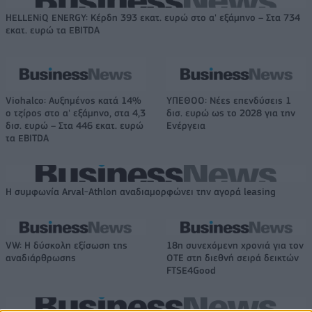
HELLENiQ ENERGY: Κέρδη 393 εκατ. ευρώ στο α' εξάμηνο – Στα 734
εκατ. ευρώ τα EBITDA
Viohalco: Αυξημένος κατά 14%
ΥΠΕΘΟΟ: Νέες επενδύσεις 1
ο τζίρος στο α' εξάμηνο, στα 4,3
δισ. ευρώ ως το 2028 για την
δισ. ευρώ – Στα 446 εκατ. ευρώ
Ενέργεια
τα EBITDA
Η συμφωνία Arval-Athlon αναδιαμορφώνει την αγορά leasing
VW: Η δύσκολη εξίσωση της
18η συνεχόμενη χρονιά για τον
αναδιάρθρωσης
ΟΤΕ στη διεθνή σειρά δεικτών
FTSE4Good