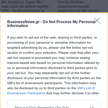
Β.Σ. Καρούλιας: Τζίρος 98,7
Deloitte Ελλάδος:
εκατ. ευρώ και αύξηση κερδών
Χρηματοοικονομικός
57% - Τα νέα στοιχήματα σε
σύμβουλος της ΔΕΗ για την
low & non alcohol
είσοδο στην πολωνική αγορά
ενέργειας
BusinessNews.gr -
Do Not Process My Personal
Information
If you wish to opt-out of the sale, sharing to third parties, or
Η Chery επενδύει 75 εκατ. δολάρια στην KG Mobility
processing of your personal or sensitive information for
targeted advertising by us, please use the below opt-out
section to confirm your selection. Please note that after your
Το FIAT 500 Hybrid τώρα από
Ατρόμητος και Novibet
opt-out request is processed you may continue seeing
18.990 ευρώ
συνεχίζουν μαζί: Ανανέωση της
interest-based ads based on personal information utilized by
συνεργασίας τους μέχρι το
us or personal information disclosed to third parties prior to
2028
your opt-out. You may separately opt-out of the further
disclosure of your personal information by third parties on the
IAB’s list of downstream participants. This information may
also be disclosed by us to third parties on the
IAB’s List of
18η συνεχόμενη χρονιά για τον ΟΤΕ στη διεθνή σειρά δεικτών
FTSE4Good
Downstream Participants
that may further disclose it to other
third parties.
Personal Data Processing Opt Outs