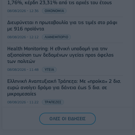
1,76%, κέρδη 23,31% από τις αρχές του έτους
08/08/2026 - 12:36
ΟΙΚΟΝΟΜΙΑ
Διευρύνεται η πρωτοβουλία για τις τιμές στο ράφι
με 916 προϊόντα
08/08/2026 - 12:12
ΛΙΑΝΕΜΠΟΡΙΟ
Health Monitoring: Η εθνική υποδομή για την
αξιοποίηση των δεδομένων υγείας προς όφελος
των πολιτών
08/08/2026 - 11:48
ΥΓΕΙΑ
Ελληνική Αναπτυξιακή Τράπεζα: Με «προίκα» 2 δισ.
ευρώ ανοίγει δρόμο για δάνεια έως 5 δισ. σε
μικρομεσαίες
08/08/2026 - 11:22
ΤΡΑΠΕΖΕΣ
5G παντού, 6G στον ορίζοντα: Πού βρίσκεται η
ΟΛΕΣ ΟΙ ΕΙΔΗΣΕΙΣ
Ελλάδα στη μεγάλη τεχνολογική μετάβαση
08/08/2026 - 10:54
ΤΕΧΝΟΛΟΓΙΑ