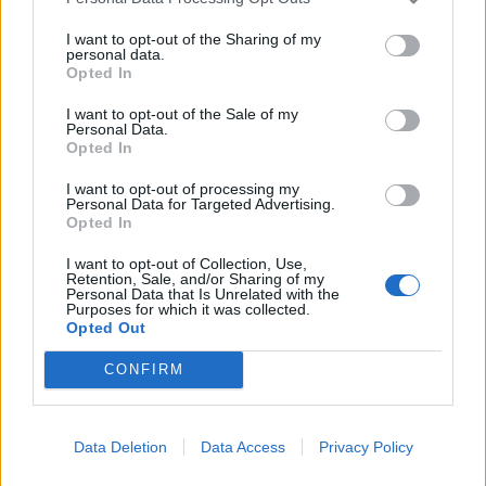
Alpha Bank: Για πρώτη φορά το Αρχαίο Θέατρο Επιδαύρου άνοιξε τις
πύλες του σε όλους
I want to opt-out of the Sharing of my
personal data.
Opted In
I want to opt-out of the Sale of my
Personal Data.
Opted In
ΠΕΡΙΣΣΌΤΕΡΑ ΣΕ ΑΥΤΉ ΤΗΝ ΚΑΤΗΓΟΡΊΑ
I want to opt-out of processing my
Personal Data for Targeted Advertising.
Opted In
I want to opt-out of Collection, Use,
Retention, Sale, and/or Sharing of my
Personal Data that Is Unrelated with the
Purposes for which it was collected.
Opted Out
Intercontinental
CONFIRM
Εκδήλωση Τύπου για τη
International: Αύξηση
ΠΟΠ Γραβιέρα Νάξου
11% στα καθαρά κέρδη
08/03/2024 - 17:49
χρήσης το 2023, στα 6,1
Data Deletion
Data Access
Privacy Policy
εκατ. ευρώ