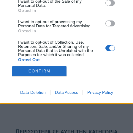
I want to opt-out of the Sale of my
Personal Data.
Opted In
Η συμφωνία Arval-Athlon αναδιαμορφώνει την αγορά leasing
I want to opt-out of processing my
Personal Data for Targeted Advertising.
Opted In
VW: Η δύσκολη εξίσωση της
Alpha Bank: Για πρώτη φορά το
αναδιάρθρωσης
Αρχαίο Θέατρο Επιδαύρου
I want to opt-out of Collection, Use,
άνοιξε τις πύλες του σε όλους
Retention, Sale, and/or Sharing of my
Personal Data that Is Unrelated with the
Purposes for which it was collected.
Opted Out
ESG Report 2025: Πώς η ΑΒ Βασιλόπουλος μετατρέπει τη
CONFIRM
βιωσιμότητα σε καθημερινή πράξη
Data Deletion
Data Access
Privacy Policy
Stoiximan: «Πού ήσουν;» στις μεγάλες στιγμές του Ολυμπιακού
ΠΕΡΙΣΣΌΤΕΡΑ ΣΕ ΑΥΤΉ ΤΗΝ ΚΑΤΗΓΟΡΊΑ