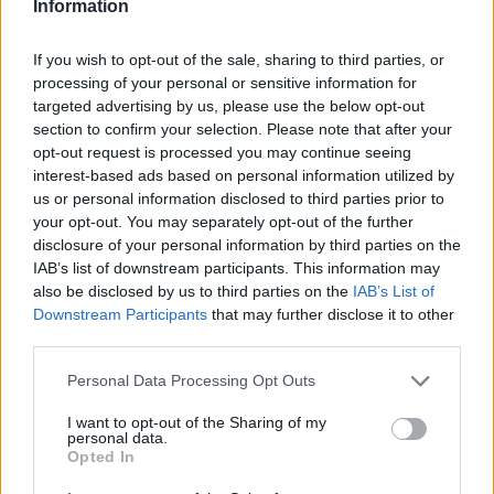
Information
If you wish to opt-out of the sale, sharing to third parties, or
Το FIAT 500 Hybrid τώρα από 18.990 ευρώ
processing of your personal or sensitive information for
targeted advertising by us, please use the below opt-out
section to confirm your selection. Please note that after your
opt-out request is processed you may continue seeing
Θανάσης Σπανούλης: "Θα είμαι
Στους Ντένβερ Νάγκετς ο Λόνι
interest-based ads based on personal information utilized by
χαρούμενος με ένα μετάλλιο"
Γουόκερ
us or personal information disclosed to third parties prior to
your opt-out. You may separately opt-out of the further
disclosure of your personal information by third parties on the
HELLENiQ ENERGY: Κέρδη 393 εκατ. ευρώ στο α' εξάμηνο – Στα 734
IAB’s list of downstream participants. This information may
εκατ. ευρώ τα EBITDA
also be disclosed by us to third parties on the
IAB’s List of
Downstream Participants
that may further disclose it to other
third parties.
Personal Data Processing Opt Outs
Viohalco: Αυξημένος κατά 14%
ΥΠΕΘΟΟ: Νέες επενδύσεις 1
ο τζίρος στο α' εξάμηνο, στα 4,3
δισ. ευρώ ως το 2028 για την
I want to opt-out of the Sharing of my
δισ. ευρώ – Στα 446 εκατ. ευρώ
Ενέργεια
personal data.
τα EBITDA
Opted In