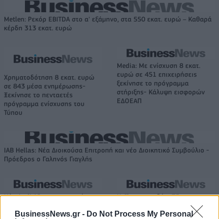
Metlen: Ρεκόρ EBITDA στο α' εξάμηνο, στα 550 εκατ. ευρώ – Καθαρά
κέρδη 313 εκατ. ευρώ
Media: Με ενίσχυση 8 εκατ.
ευρώ σε 451 επιχειρήσεις
Χρηματοδότηση 8 εκατ. ευρώ
ξεκίνησε το πρόγραμμα
σε 843 μέσα ενημέρωσης-
στήριξης- Κάλυψη εισφορών
Ξεκίνησε το πενταετές
ΕΔΟΕΑΠ
πρόγραμμα ενίσχυσης του
Τύπου
IAB Hellas: Νέα Διοικούσα Επιτροπή και νέο Διοικητικό Συμβούλιο -
Πρόεδρος ο Γαληνός Γιαγλής
Νέο Audi A2 e-tron με στόχο
Η Chery επενδύει 75 εκατ.
την κορυφή της
δολάρια στην KG Mobility
BusinessNews.gr -
Do Not Process My Personal
αποδοτικότητας