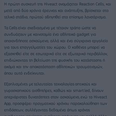
H πρώτη συσκευή της
Hiveact
ονομάζεται
Reaction
Cells
, και
μετά από δύο χρόνια έρευνας και ανάπτυξης
,
βρίσκεται
στο
τελικό στάδιο, πρώτού οδηγηθ
εί
στο επίσημο λανσάρισμα.
Τα
Cells
είναι σχεδιασμένα με τέτοιο
ν
τρόπο ώστε να
συνδυάζουν με καινοτομία ένα αθλητικό
gadget
για
οποιονδήποτε ασκούμενο,
αλλά και ένα σύγχρονο εργαλείο
για τους επαγγελματίες του χώρου
.
Ο
καθένας μπορεί να
εξασκηθεί είτε σε εσωτερικό είτε σε εξωτερικό περιβάλλον,
επιδιώκοντας τη βελτίωση της φυσικής του κατάστασης ή
ακόμα και την αποκατάσταση αθλητικών τραυματισμών
,
όπου αυτό ενδείκνυται.
Εξοπλισμένες με
τελευταίας τεχνολογίας
οπτικούς και
γυροσκοπικούς
αισθητήρες, καθώς
και
smart led
, δίνουν
απεριόριστες δυνατότητες στον ασκούμενο,
ενώ το
Hiveact
App
,
προσφέρει πραγματικού χρόνου παρακολούθηση των
επιδόσεων, συλλέγοντας δεδομένα όπως χρόνος