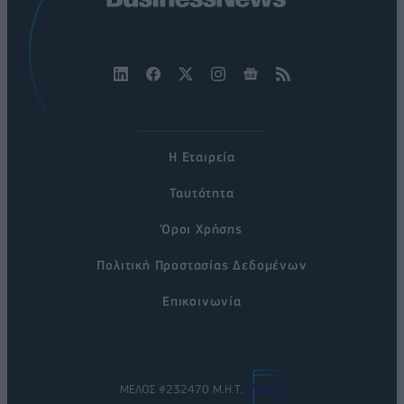
Η Εταιρεία
Ταυτότητα
Όροι Χρήσης
Πολιτική Προστασίας Δεδομένων
Επικοινωνία
ΜΕΛΟΣ #232470 Μ.Η.Τ.