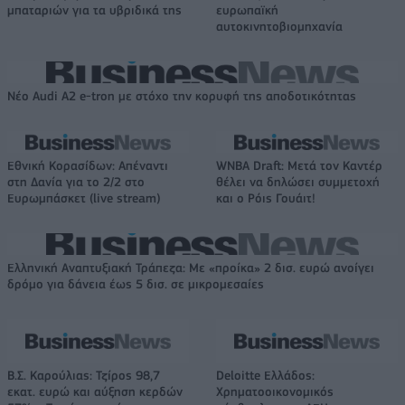
μπαταριών για τα υβριδικά της
ευρωπαϊκή
αυτοκινητοβιομηχανία
Νέο Audi A2 e-tron με στόχο την κορυφή της αποδοτικότητας
Εθνική Κορασίδων: Απέναντι
WNBA Draft: Μετά τον Καντέρ
στη Δανία για το 2/2 στο
θέλει να δηλώσει συμμετοχή
Ευρωμπάσκετ (live stream)
και ο Ρόις Γουάιτ!
Ελληνική Αναπτυξιακή Τράπεζα: Με «προίκα» 2 δισ. ευρώ ανοίγει
δρόμο για δάνεια έως 5 δισ. σε μικρομεσαίες
Β.Σ. Καρούλιας: Τζίρος 98,7
Deloitte Ελλάδος:
εκατ. ευρώ και αύξηση κερδών
Χρηματοοικονομικός