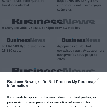
57% - Τα νέα στοιχήματα σε
σύμβουλος της ΔΕΗ για την
low & non alcohol
είσοδο στην πολωνική αγορά
ενέργειας
Η Chery επενδύει 75 εκατ. δολάρια στην KG Mobility
Το FIAT 500 Hybrid τώρα από
Ατρόμητος και Novibet
18.990 ευρώ
συνεχίζουν μαζί: Ανανέωση της
συνεργασίας τους μέχρι το
2028
18η συνεχόμενη χρονιά για τον ΟΤΕ στη διεθνή σειρά δεικτών
FTSE4Good
BusinessNews.gr -
Do Not Process My Personal
Information
If you wish to opt-out of the sale, sharing to third parties, or
Alpha Bank: Για πρώτη φορά το Αρχαίο Θέατρο Επιδαύρου άνοιξε τις
processing of your personal or sensitive information for
πύλες του σε όλους