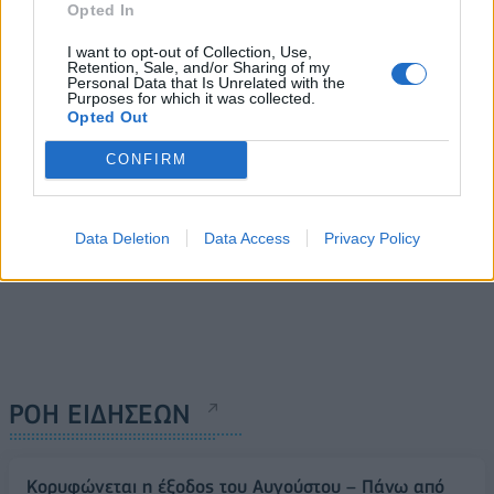
ενισχύει την συνεργασία
Opted In
της με την Wave1 στην
I want to opt-out of Collection, Use,
Αυστραλία
Retention, Sale, and/or Sharing of my
Personal Data that Is Unrelated with the
29/02/2024 - 16:23
Purposes for which it was collected.
Opted Out
CONFIRM
Data Deletion
Data Access
Privacy Policy
ΡΟΗ ΕΙΔΗΣΕΩΝ
Κορυφώνεται η έξοδος του Αυγούστου – Πάνω από