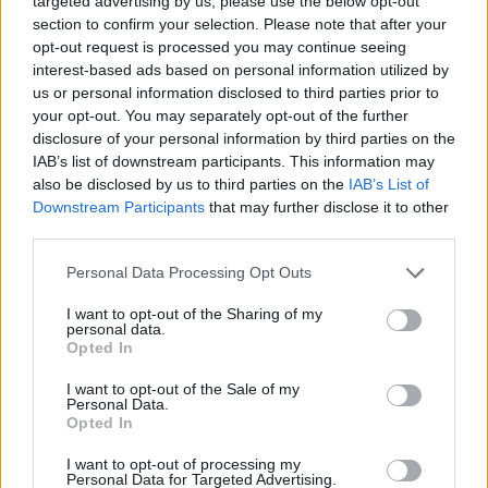
targeted advertising by us, please use the below opt-out
section to confirm your selection. Please note that after your
opt-out request is processed you may continue seeing
interest-based ads based on personal information utilized by
us or personal information disclosed to third parties prior to
ΠΕΡΙΣΣΌΤΕΡΑ ΣΕ ΑΥΤΉ ΤΗΝ ΚΑΤΗΓΟΡΊΑ
your opt-out. You may separately opt-out of the further
disclosure of your personal information by third parties on the
IAB’s list of downstream participants. This information may
also be disclosed by us to third parties on the
IAB’s List of
Downstream Participants
that may further disclose it to other
third parties.
Personal Data Processing Opt Outs
I want to opt-out of the Sharing of my
personal data.
Enterprise Greece: Με 60
Opted In
εταιρείες η Ελλάδα στην
GULFOOD 2024
I want to opt-out of the Sale of my
Personal Data.
29/02/2024 - 17:30
Opted In
I want to opt-out of processing my
Η Intracom Telecom
Personal Data for Targeted Advertising.