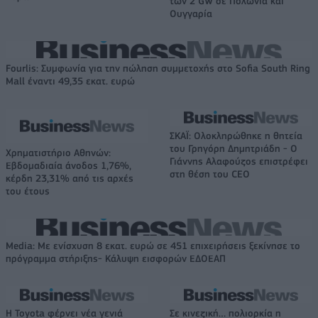
των 2 GW σε Πολωνία και
Ουγγαρία
Fourlis: Συμφωνία για την πώληση συμμετοχής στο Sofia South Ring
Mall έναντι 49,35 εκατ. ευρώ
ΣΚΑΪ: Ολοκληρώθηκε η θητεία
του Γρηγόρη Δημητριάδη - Ο
Χρηματιστήριο Αθηνών:
Γιάννης Αλαφούζος επιστρέφει
Εβδομαδιαία άνοδος 1,76%,
στη θέση του CEO
κέρδη 23,31% από τις αρχές
του έτους
Media: Με ενίσχυση 8 εκατ. ευρώ σε 451 επιχειρήσεις ξεκίνησε το
πρόγραμμα στήριξης- Κάλυψη εισφορών ΕΔΟΕΑΠ
Η Toyota φέρνει νέα γενιά
Σε κινεζική… πολιορκία η