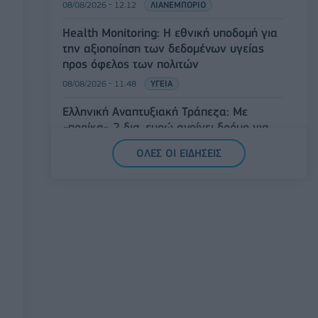
08/08/2026 - 12:12
ΛΙΑΝΕΜΠΟΡΙΟ
Health Monitoring: Η εθνική υποδομή για
την αξιοποίηση των δεδομένων υγείας
προς όφελος των πολιτών
08/08/2026 - 11:48
ΥΓΕΙΑ
Ελληνική Αναπτυξιακή Τράπεζα: Με
«προίκα» 2 δισ. ευρώ ανοίγει δρόμο για
δάνεια έως 5 δισ. σε μικρομεσαίες
ΟΛΕΣ ΟΙ ΕΙΔΗΣΕΙΣ
08/08/2026 - 11:22
ΤΡΑΠΕΖΕΣ
5G παντού, 6G στον ορίζοντα: Πού
βρίσκεται η Ελλάδα στη μεγάλη
τεχνολογική μετάβαση
08/08/2026 - 10:54
ΤΕΧΝΟΛΟΓΙΑ