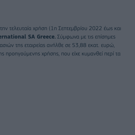
την τελευταία χρήση (1
η
Σεπτεμ
βρίου 2022 έως και
ternational SA
Greece.
Σύμφωνα με τις επίσημες
ασιών της εταιρείας ανήλθε σε
53,88 εκατ. ευρώ,
ης προ
ηγούμενης χρήσης, που είχε κυμαν
θεί περί τα