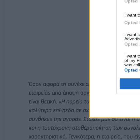
Opted 
I want t
Opted 
I want 
Advertis
Opted 
I want t
of my P
was col
Opted 
Όσον αφορά τη
συνέχεια, στις οικονομικές κα
εταιρείας από άποψη
οργάνωσης, υποδομής κ
είναι θετική.
«
Η πορεία των
εργασιών της εται
καλύτερα επί
-
πεδα σε σχέση με αυτά της κλει
συνθήκες της αγοράς. Στόχος μας θα
είναι η
και η
ταυτόχρονη σταθεροποίη
-
ση των συνο
χαρακτηριστικά.
Γενικότερα, η εται
ρεία, που ε