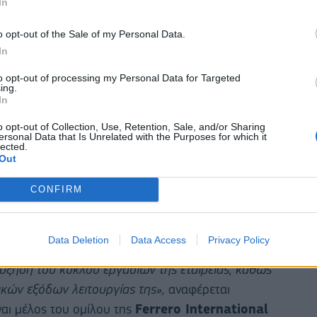
In
o opt-out of the Sale of my Personal Data.
In
to opt-out of processing my Personal Data for Targeted
ing.
In
o opt-out of Collection, Use, Retention, Sale, and/or Sharing
ersonal Data that Is Unrelated with the Purposes for which it
lected.
Out
ταστά
σεις σημειώνεται πως η γενικότερη
εικόνα της
CONFIRM
αι προο
πτικών ανάπτυξης για τα επόμενα
χρόνια,
ρείας για τη νέα χρήση
ευελπιστούμε να κινηθεί σε
Data Deletion
Data Access
Privacy Policy
όμενης,
λαμβάνοντας υπόψη και τις ιδιαίτερες
 αύξηση του κύκλου εργασιών
της εταιρείας, καθώς
λικών εξόδων
λειτουργίας της»,
αναφέ
ρεται
ίναι μέλος
του ομίλου της
Ferrero
International