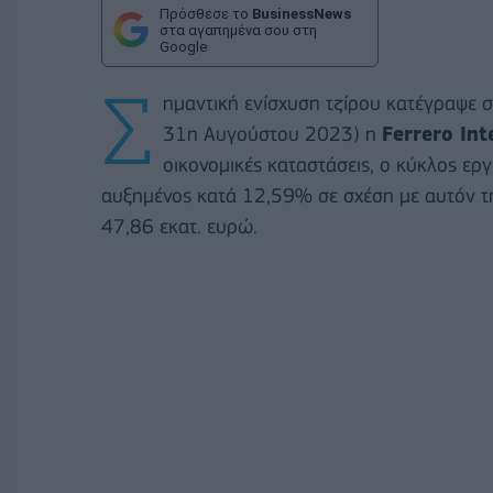
Πρόσθεσε το
BusinessNews
στα αγαπημένα σου στη
Google
Σ
ημαντική ενίσχυση τζίρου κατέγρα
ψε σ
31
η
Αυγούστου
2023) η
Ferrero In
οικονομικές καταστάσεις, ο κύκλος
εργ
αυξημένος κατά
12,59% σε σχέση με αυτόν τ
47,86 εκατ.
ευρώ.