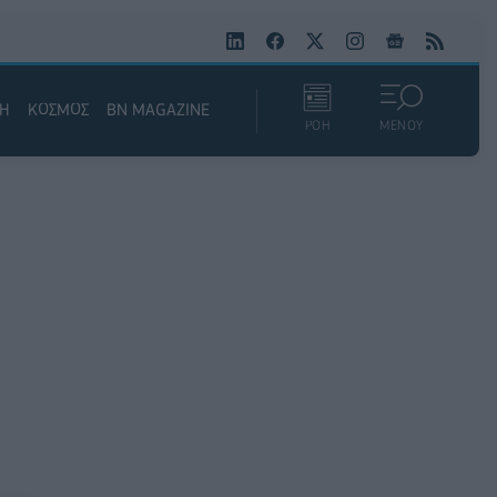
ΚΗ
ΚΟΣΜΟΣ
BN MAGAZINE
ΡΟΗ
ΜΕΝΟΥ