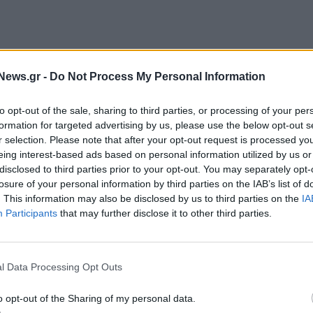
 ευρώ, αυξημένα
κατά 12,25% (1,2 εκατ.
ευρώ) και
News.gr -
Do Not Process My Personal Information
ονται σε
2,50% σε σχέση με το
2,51% της
to opt-out of the sale, sharing to third parties, or processing of your per
 τα κέρδη μετά φόρων
κατέγραψαν υποχώρηση
formation for targeted advertising by us, please use the below opt-out s
ώ.
r selection. Please note that after your opt-out request is processed y
eing interest-based ads based on personal information utilized by us or
οικονομική έκθεση, η τελευ
ταία χρήση
«είχ
ε θετικές
disclosed to third parties prior to your opt-out. You may separately opt-
εταιρείας,
losure of your personal information by third parties on the IAB’s list of
λόγω της εξαιρετικής σύνθεσης του
. This information may also be disclosed by us to third parties on the
IA
ρισης των σχετικών κινδύνων (επι
τοκιακός κίνδυνος,
Participants
that may further disclose it to other third parties.
l Data Processing Opt Outs
o opt-out of the Sharing of my personal data.