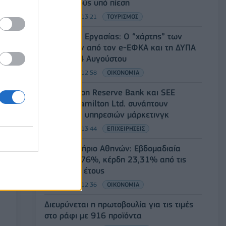
προορισμούς υπό πίεση
08/08/2026 - 13:21
ΤΟΥΡΙΣΜΟΣ
Υπουργείο Εργασίας: Ο “χάρτης” των
πληρωμών από τον e-ΕΦΚΑ και τη ΔΥΠΑ
έως τις 14 Αυγούστου
08/08/2026 - 12:58
ΟΙΚΟΝΟΜΙΑ
Οι Hamilton Reserve Bank και SEE
Capital Hamilton Ltd. συνάπτουν
συμφωνία υπηρεσιών μάρκετινγκ
08/08/2026 - 13:44
ΕΠΙΧΕΙΡΗΣΕΙΣ
Χρηματιστήριο Αθηνών: Εβδομαδιαία
άνοδος 1,76%, κέρδη 23,31% από τις
αρχές του έτους
08/08/2026 - 12:36
ΟΙΚΟΝΟΜΙΑ
Διευρύνεται η πρωτοβουλία για τις τιμές
στο ράφι με 916 προϊόντα