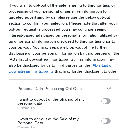
Νέο Audi A2 e-tron με στόχο την κορυφή της αποδοτικότητας
If you wish to opt-out of the sale, sharing to third parties, or
processing of your personal or sensitive information for
targeted advertising by us, please use the below opt-out
Καρδίτσα: Επέστρεψε υγιής ο
ΠΑΟΚ: Η άφιξη του Μπεν Μουρ
section to confirm your selection. Please note that after your
Φράνσις Οκόρο
στη Θεσσαλονίκη (pics)
opt-out request is processed you may continue seeing
interest-based ads based on personal information utilized by
us or personal information disclosed to third parties prior to
your opt-out. You may separately opt-out of the further
HELLENiQ ENERGY: Κέρδη 393 εκατ. ευρώ στο α' εξάμηνο – Στα 734
disclosure of your personal information by third parties on the
εκατ. ευρώ τα EBITDA
IAB’s list of downstream participants. This information may
also be disclosed by us to third parties on the
IAB’s List of
Downstream Participants
that may further disclose it to other
third parties.
ΣΤΑΣΥ: 29,4 χλμ. νέων
Τ. Θεοδωρικάκος:
Personal Data Processing Opt Outs
σιδηροτροχιών στο Μετρό της
«Συμβάλλουμε στην εθνική
Αθήνας - Στο τελικό στάδιο το
ασφάλεια της πατρίδας μας με
I want to opt-out of the Sharing of my
μεγαλύτερο έργο αναβάθμισης
νέο αναπτυξιακό καθεστώς για
personal data.
την Άμυνα»
Opted In
I want to opt-out of the Sale of my
Personal Data.
Η Chery επενδύει 75 εκατ. δολάρια στην KG Mobility
Opted In