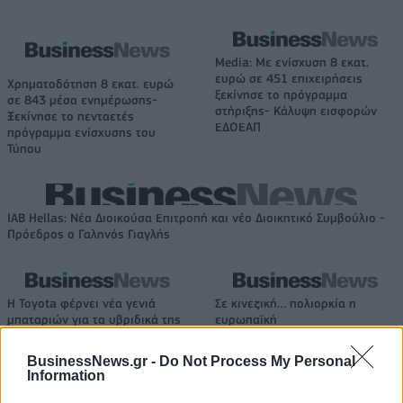
Media: Με ενίσχυση 8 εκατ.
ευρώ σε 451 επιχειρήσεις
Χρηματοδότηση 8 εκατ. ευρώ
ξεκίνησε το πρόγραμμα
σε 843 μέσα ενημέρωσης-
στήριξης- Κάλυψη εισφορών
Ξεκίνησε το πενταετές
ΕΔΟΕΑΠ
πρόγραμμα ενίσχυσης του
Τύπου
IAB Hellas: Νέα Διοικούσα Επιτροπή και νέο Διοικητικό Συμβούλιο -
Πρόεδρος ο Γαληνός Γιαγλής
Η Toyota φέρνει νέα γενιά
Σε κινεζική… πολιορκία η
μπαταριών για τα υβριδικά της
ευρωπαϊκή
αυτοκινητοβιομηχανία
BusinessNews.gr -
Do Not Process My Personal
Information