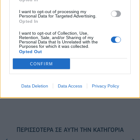
I want to opt-out of processing my
Personal Data for Targeted Advertising.
Opted In
Το FIAT 500 Hybrid τώρα από
18η συνεχόμενη χρονιά για τον
18.990 ευρώ
ΟΤΕ στη διεθνή σειρά δεικτών
I want to opt-out of Collection, Use,
FTSE4Good
Retention, Sale, and/or Sharing of my
Personal Data that Is Unrelated with the
Purposes for which it was collected.
Opted Out
Alpha Bank: Για πρώτη φορά το Αρχαίο Θέατρο Επιδαύρου άνοιξε τις
πύλες του σε όλους
CONFIRM
Data Deletion
Data Access
Privacy Policy
ESG Report 2025: Πώς η ΑΒ Βασιλόπουλος μετατρέπει τη
βιωσιμότητα σε καθημερινή πράξη
ΠΕΡΙΣΣΌΤΕΡΑ ΣΕ ΑΥΤΉ ΤΗΝ ΚΑΤΗΓΟΡΊΑ