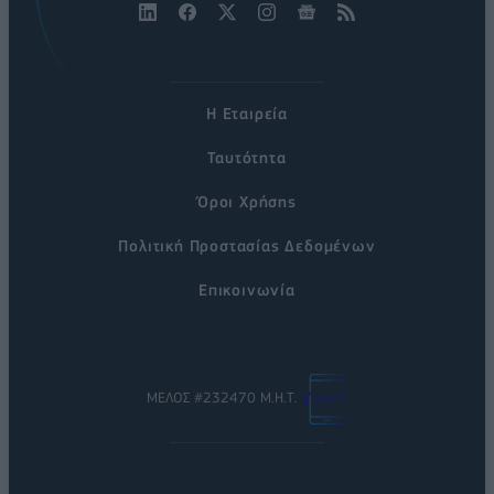
Η Εταιρεία
Ταυτότητα
Όροι Χρήσης
Πολιτική Προστασίας Δεδομένων
Επικοινωνία
ΜΕΛΟΣ #232470 Μ.Η.Τ.