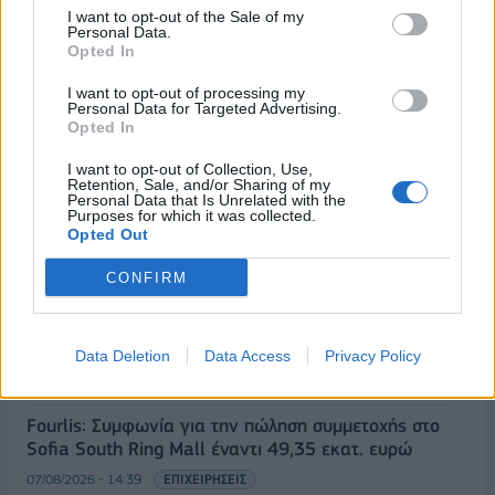
Στρατηγική επένδυση του EFA GROUP στη Fractal
I want to opt-out of the Sale of my
Personal Data.
για την ανάπτυξη προηγμένων αμυντικών
Opted In
τεχνολογιών
I want to opt-out of processing my
07/08/2026 - 16:11
ΕΠΙΧΕΙΡΗΣΕΙΣ
Personal Data for Targeted Advertising.
Opted In
Συνάλλαγμα: Το ευρώ ενισχύεται 0,08%, στα
1,1534 δολάρια
I want to opt-out of Collection, Use,
Retention, Sale, and/or Sharing of my
07/08/2026 - 15:45
ΟΙΚΟΝΟΜΙΑ
Personal Data that Is Unrelated with the
Purposes for which it was collected.
Χρηματιστήριο: Στις 2.623,19 μονάδες ο Γενικός
Opted Out
Δείκτης Τιμών, με άνοδο 0,57%
CONFIRM
07/08/2026 - 15:21
ΟΙΚΟΝΟΜΙΑ
Νέο κύμα καύσωνα στην Ευρώπη – Θερμοκρασίες
άνω των 40°C σε Ιταλία, Ισπανία και Βαλκάνια
Data Deletion
Data Access
Privacy Policy
07/08/2026 - 14:58
ΚΟΣΜΟΣ
Fourlis: Συμφωνία για την πώληση συμμετοχής στο
Sofia South Ring Mall έναντι 49,35 εκατ. ευρώ
07/08/2026 - 14:39
ΕΠΙΧΕΙΡΗΣΕΙΣ