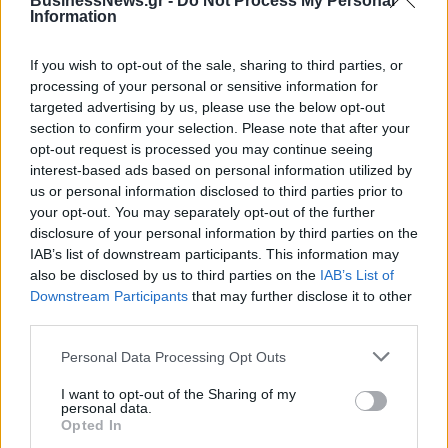
BusinessNews.gr -
Do Not Process My Personal
Information
If you wish to opt-out of the sale, sharing to third parties, or
processing of your personal or sensitive information for
targeted advertising by us, please use the below opt-out
section to confirm your selection. Please note that after your
opt-out request is processed you may continue seeing
interest-based ads based on personal information utilized by
us or personal information disclosed to third parties prior to
ΡΟΗ ΕΙΔΗΣΕΩΝ
your opt-out. You may separately opt-out of the further
disclosure of your personal information by third parties on the
IAB’s list of downstream participants. This information may
ΥΠΑΑΤ: Επιπλέον 12,5 εκατ. ευρώ στις Περιφέρειες
also be disclosed by us to third parties on the
IAB’s List of
για την ενίσχυση της βιοασφάλειας
Downstream Participants
that may further disclose it to other
third parties.
07/08/2026 - 17:02
ΟΙΚΟΝΟΜΙΑ
Deloitte Ελλάδος: Χρηματοοικονομικός σύμβουλος
Personal Data Processing Opt Outs
της ΔΕΗ για την είσοδο στην πολωνική αγορά
I want to opt-out of the Sharing of my
ενέργειας
personal data.
Opted In
07/08/2026 - 16:38
ΕΠΙΧΕΙΡΗΣΕΙΣ