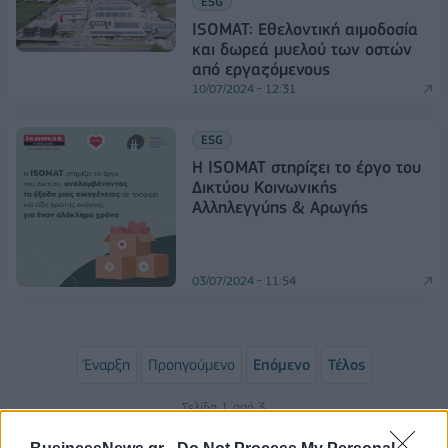
ESG
ISOMAT: Εθελοντική αιμοδοσία
και δωρεά μυελού των οστών
από εργαζόμενους
10/07/2024 - 12:31
ESG
Η ISOMAT στηρίζει το έργο του
Δικτύου Κοινωνικής
Αλληλεγγύης & Αρωγής
03/07/2024 - 11:54
Έναρξη
Προηγούμενο
Επόμενο
Τέλος
Σελίδα 1 από 3