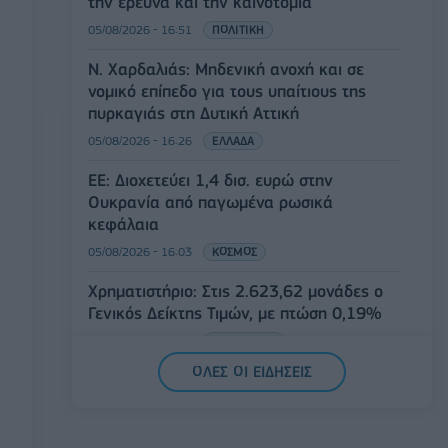
την έρευνα και την καινοτομία
05/08/2026 - 16:51
ΠΟΛΙΤΙΚΗ
Ν. Χαρδαλιάς: Μηδενική ανοχή και σε
νομικό επίπεδο για τους υπαίτιους της
πυρκαγιάς στη Δυτική Αττική
05/08/2026 - 16:26
ΕΛΛΑΔΑ
ΕΕ: Διοχετεύει 1,4 δισ. ευρώ στην
Ουκρανία από παγωμένα ρωσικά
κεφάλαια
05/08/2026 - 16:03
ΚΟΣΜΟΣ
Χρηματιστήριο: Στις 2.623,62 μονάδες ο
Γενικός Δείκτης Τιμών, με πτώση 0,19%
05/08/2026 - 15:36
ΟΙΚΟΝΟΜΙΑ
ΟΛΕΣ ΟΙ ΕΙΔΗΣΕΙΣ
Συνάλλαγμα: Το ευρώ ενισχύεται κατά
0,20%, στα 1,1557 δολάρια
05/08/2026 - 15:28
ΟΙΚΟΝΟΜΙΑ