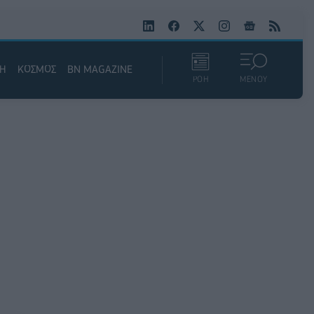
ΚΗ
ΚΟΣΜΟΣ
BN MAGAZINE
ΡΟΗ
ΜΕΝΟΥ