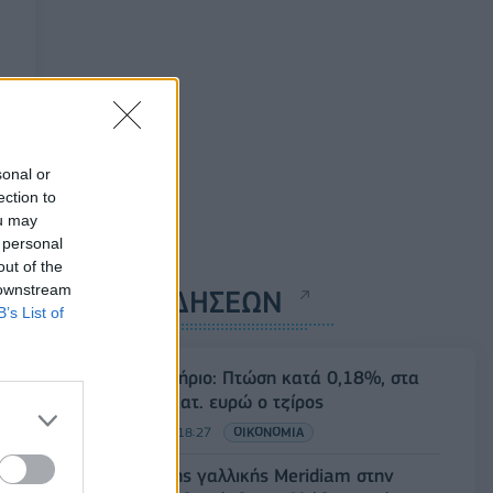
sonal or
ection to
ou may
 personal
out of the
 downstream
ΡΟΗ ΕΙΔΗΣΕΩΝ
B’s List of
Χρηματιστήριο: Πτώση κατά 0,18%, στα
315,71 εκατ. ευρώ ο τζίρος
05/08/2026 - 18:27
ΟΙΚΟΝΟΜΙΑ
Είσοδος της γαλλικής Meridiam στην