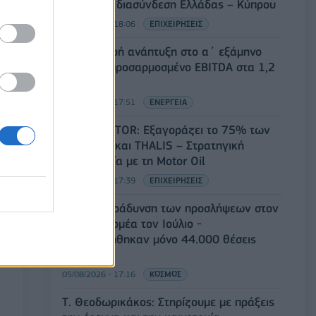
ηλεκτρική διασύνδεση Ελλάδας – Κύπρου
05/08/2026 - 18:06
ΕΠΙΧΕΙΡΗΣΕΙΣ
ΔΕΗ: Ισχυρή ανάπτυξη στο α΄ εξάμηνο
2026 με προσαρμοσμένο EBITDA στα 1,2
δισ. ευρώ
05/08/2026 - 17:51
ΕΝΕΡΓΕΙΑ
Όμιλος AKTOR: Εξαγοράζει το 75% των
ΗΛΕΚΤΩΡ και THALIS – Στρατηγική
συνεργασία με τη Motor Oil
05/08/2026 - 17:39
ΕΠΙΧΕΙΡΗΣΕΙΣ
ΗΠΑ: Επιβράδυνση των προσλήψεων στον
ιδιωτικό τομέα τον Ιούλιο -
Δημιουργήθηκαν μόνο 44.000 θέσεις
εργασίας
05/08/2026 - 17:16
ΚΟΣΜΟΣ
Τ. Θεοδωρικάκος: Στηρίζουμε με πράξεις