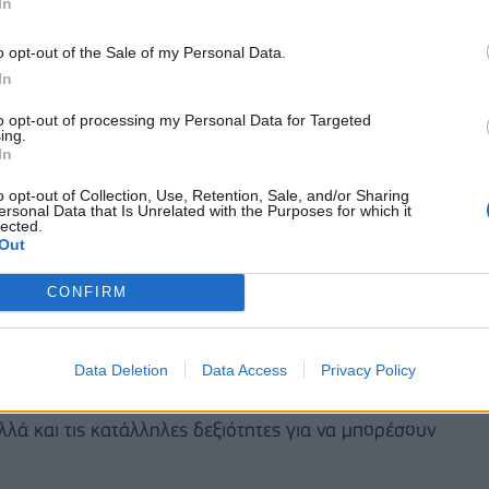
In
 συμμετέχοντες και αναφέρθηκε στην επένδυση
ένα «ολοκληρωμένο οικοσύστημα για την
o opt-out of the Sale of my Personal Data.
In
to opt-out of processing my Personal Data for Targeted
διαίτερα χαρούμενοι που φιλοξενούμε μια τέτοια
ing.
μπίπτει χρονικά με τη μεγάλη επένδυση της
In
 σύγχρονου οικοσυστήματος για την αερομεταφορά
o opt-out of Collection, Use, Retention, Sale, and/or Sharing
ersonal Data that Is Unrelated with the Purposes for which it
 βραχίονα για την εκπαίδευση των πιλότων μας με
lected.
ων δραστηριοτήτων της τεχνικής μας βάσης, καθώς
Out
σκαφών και προς τρίτους». Σύμφωνα με τον κ.
CONFIRM
ου κλάδου τα τελευταία χρόνια, αλλά και μετά την
 προσωπικό τεχνικής εκπαίδευσης αεροσκαφών είναι
ς «πρακτική» εκπαίδευση των νέων τεχνικών και
Data Deletion
Data Access
Privacy Policy
 προκειμένου οι νέες και νέοι μηχανικοί να
αλλά και τις κατάλληλες δεξιότητες για να μπορέσουν