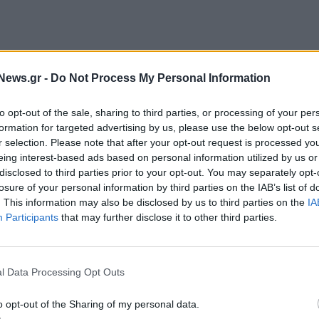
News.gr -
Do Not Process My Personal Information
to opt-out of the sale, sharing to third parties, or processing of your per
formation for targeted advertising by us, please use the below opt-out s
r selection. Please note that after your opt-out request is processed y
eing interest-based ads based on personal information utilized by us or
disclosed to third parties prior to your opt-out. You may separately opt-
losure of your personal information by third parties on the IAB’s list of
α η AEGEAN και ο διεθνώς αναγνωρισμένος
. This information may also be disclosed by us to third parties on the
IA
φών, Olympic Air MTO και συμμετέχουν
Participants
that may further disclose it to other third parties.
τικούς οργανισμούς τεχνικής εκπαίδευσης και
πορικών εταιρειών και ρυθμιστικές αρχές από όλη
l Data Processing Opt Outs
o opt-out of the Sharing of my personal data.
νέλευσης, ο κ. Δημήτρης Γερογιάννης, CEO