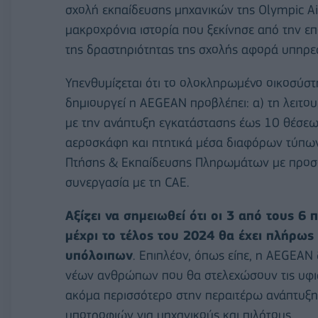
σχολή εκπαίδευσης μηχανικών της Olympic Air
μακροχρόνια ιστορία που ξεκίνησε από την ε
της δραστηριότητας της σχολής αφορά υπηρεσ
Υπενθυμίζεται ότι το ολοκληρωμένο οικοσύσ
δημιουργεί η AEGEAN προβλέπει: α) τη λειτ
με την ανάπτυξη εγκατάστασης έως 10 θέσεων
αεροσκάφη και πτητικά μέσα διαφόρων τύπω
Πτήσης & Εκπαίδευσης Πληρωμάτων με προσομ
συνεργασία με τη CAE.
Αξίζει να σημειωθεί ότι οι 3 από τους 6
μέχρι το τέλος του 2024 θα έχει πλήρω
υπόλοιπων
. Επιπλέον, όπως είπε, η AEGEAN 
νέων ανθρώπων που θα στελεχώσουν τις υφισ
ακόμα περισσότερο στην περαιτέρω ανάπτυξη
υποτροφιών για μηχανικούς και πιλότους.