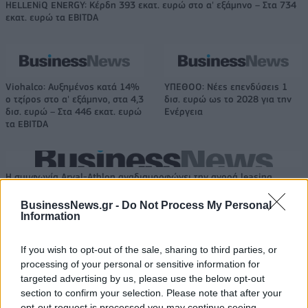
HELLENiQ ENERGY: Κέρδη 393 εκατ. ευρώ στο α' εξάμηνο – Στα 734
εκατ. ευρώ τα EBITDA
Viohalco: Αυξημένος κατά 14%
ΥΠΕΘΟΟ: Νέες επενδύσεις 1
ο τζίρος στο α' εξάμηνο, στα 4,3
δισ. ευρώ ως το 2028 για την
δισ. ευρώ – Στα 446 εκατ. ευρώ
Ενέργεια
τα EBITDA
Η συμφωνία Arval-Athlon αναδιαμορφώνει την αγορά leasing
BusinessNews.gr -
Do Not Process My Personal
Information
VW: Η δύσκολη εξίσωση της
18η συνεχόμενη χρονιά για τον
αναδιάρθρωσης
ΟΤΕ στη διεθνή σειρά δεικτών
If you wish to opt-out of the sale, sharing to third parties, or
FTSE4Good
processing of your personal or sensitive information for
targeted advertising by us, please use the below opt-out
section to confirm your selection. Please note that after your
opt-out request is processed you may continue seeing
Alpha Bank: Για πρώτη φορά το Αρχαίο Θέατρο Επιδαύρου άνοιξε τις