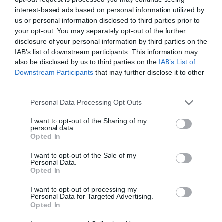
πύλες του σε όλους
interest-based ads based on personal information utilized by
us or personal information disclosed to third parties prior to
your opt-out. You may separately opt-out of the further
disclosure of your personal information by third parties on the
ESG Report 2025: Πώς η ΑΒ Βασιλόπουλος μετατρέπει τη
IAB’s list of downstream participants. This information may
βιωσιμότητα σε καθημερινή πράξη
also be disclosed by us to third parties on the
IAB’s List of
Downstream Participants
that may further disclose it to other
third parties.
Personal Data Processing Opt Outs
ΠΕΡΙΣΣΌΤΕΡΑ ΣΕ ΑΥΤΉ ΤΗΝ ΚΑΤΗΓΟΡΊΑ
I want to opt-out of the Sharing of my
personal data.
Opted In
I want to opt-out of the Sale of my
Personal Data.
Opted In
I want to opt-out of processing my
Personal Data for Targeted Advertising.
Οrilina Properties-Τrade
Παπαλεξόπουλος (ΣΕΒ): 10
Opted In
Estates: Ποια «ασημικά»
στόχοι για το 2030 για πιο