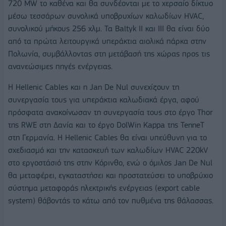
720 MW το καθένα και θα συνδέονται με το χερσαίο δίκτυο
μέσω τεσσάρων συνολικά υποβρυχίων καλωδίων HVAC,
συνολικού μήκους 256 χλμ. Τα Baltyk II και III θα είναι δύο
από τα πρώτα λειτουργικά υπεράκτια αιολικά πάρκα στην
Πολωνία, συμβάλλοντας στη μετάβασή της χώρας προς τις
ανανεώσιμες πηγές ενέργειας.
Η Hellenic Cables και η Jan De Nul συνεχίζουν τη
συνεργασία τους για υπεράκτια καλωδιακά έργα, αφού
πρόσφατα ανακοίνωσαν τη συνεργασία τους στο έργο Thor
της RWE στη Δανία και το έργο DolWin Kappa της TenneT
στη Γερμανία. Η Hellenic Cables θα είναι υπεύθυνη για το
σχεδιασμό και την κατασκευή των καλωδίων HVAC 220kV
στο εργοστάσιό της στην Κόρινθο, ενώ ο όμιλος Jan De Nul
θα μεταφέρει, εγκαταστήσει και προστατεύσει το υποβρύχιο
σύστημα μεταφοράς ηλεκτρικής ενέργειας (export cable
system) θάβοντάς τo κάτω από τον πυθμένα της θάλασσας.