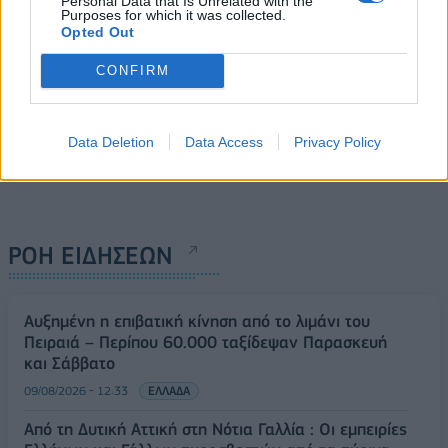
Personal Data that Is Unrelated with the
Purposes for which it was collected.
Opted Out
CONFIRM
Data Deletion
Data Access
Privacy Policy
ΡΟΗ ΕΙΔΗΣΕΩΝ
Αυξημένη η επιβατική κίνηση από το λιμάνι του
Πειραιά – Περίπου 60.000 ταξίδεψαν Παρασκευή
και Σάββατο
09/08/2026 - 12:33
ΕΛΛΑΔΑ
Από τη Δυτική Αττική στη Νότια Γαλλία : Οι εμπειρίες