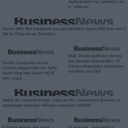
κερδοφορίας των τραπεζών το
α΄ εξάμηνο
Όμιλος ΔΕΗ: Νέα συμφωνία για χαρτοφυλάκιο έργων ΑΠΕ άνω των 2
GW σε Πολωνία και Ουγγαρία
ΣΚΑΪ: Ολοκληρώθηκε η θητεία
του Γρηγόρη Δημητριάδη - Ο
Fourlis: Συμφωνία για την
Γιάννης Αλαφούζος επιστρέφει
πώληση συμμετοχής στο Sofia
στη θέση του CEO
South Ring Mall έναντι 49,35
εκατ. ευρώ
Media: Με ενίσχυση 8 εκατ. ευρώ σε 451 επιχειρήσεις ξεκίνησε το
πρόγραμμα στήριξης- Κάλυψη εισφορών ΕΔΟΕΑΠ
Η Toyota φέρνει νέα γενιά
Σε κινεζική… πολιορκία η