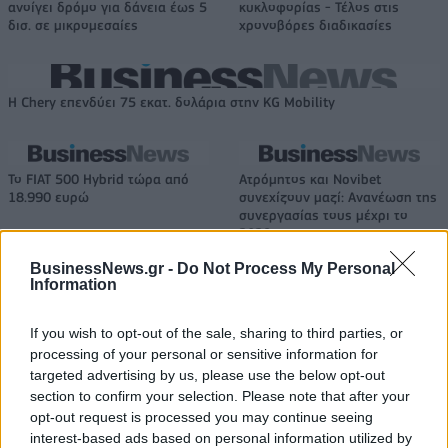
ανοίγει δρόμο για δάνεια έως 5
κυκλοφορίας - Τέλος στις
δισ. σε μικρομεσαίες
χρονοβόρες διαδικασίες
Η Chery επενδύει 75 εκατ. δολάρια στην KG Mobility
Το FIAT 500 Hybrid τώρα από
Ατρόμητος και Novibet
18.990 ευρώ
συνεχίζουν μαζί: Ανανέωση της
συνεργασίας τους μέχρι το
2028
BusinessNews.gr -
Do Not Process My Personal
Information
18η συνεχόμενη χρονιά για τον ΟΤΕ στη διεθνή σειρά δεικτών
FTSE4Good
If you wish to opt-out of the sale, sharing to third parties, or
processing of your personal or sensitive information for
targeted advertising by us, please use the below opt-out
section to confirm your selection. Please note that after your
Alpha Bank: Για πρώτη φορά το Αρχαίο Θέατρο Επιδαύρου άνοιξε τις
opt-out request is processed you may continue seeing
πύλες του σε όλους
interest-based ads based on personal information utilized by