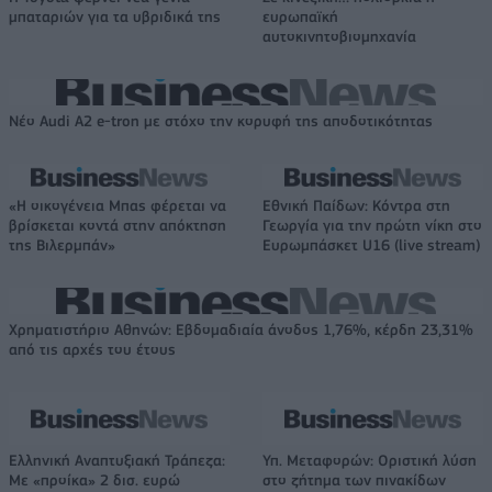
μπαταριών για τα υβριδικά της
ευρωπαϊκή
αυτοκινητοβιομηχανία
Νέο Audi A2 e-tron με στόχο την κορυφή της αποδοτικότητας
«Η οικογένεια Μπας φέρεται να
Εθνική Παίδων: Κόντρα στη
βρίσκεται κοντά στην απόκτηση
Γεωργία για την πρώτη νίκη στο
της Βιλερμπάν»
Ευρωμπάσκετ U16 (live stream)
Χρηματιστήριο Αθηνών: Εβδομαδιαία άνοδος 1,76%, κέρδη 23,31%
από τις αρχές του έτους
Ελληνική Αναπτυξιακή Τράπεζα:
Υπ. Μεταφορών: Οριστική λύση
Με «προίκα» 2 δισ. ευρώ
στο ζήτημα των πινακίδων