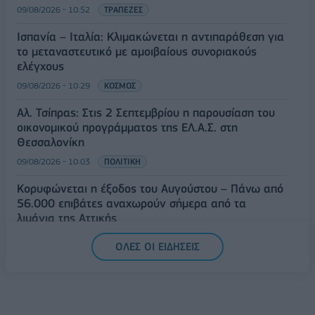
09/08/2026 - 10:52
ΤΡΑΠΕΖΕΣ
Ισπανία – Ιταλία: Κλιμακώνεται η αντιπαράθεση για
το μεταναστευτικό με αμοιβαίους συνοριακούς
ελέγχους
09/08/2026 - 10:29
ΚΟΣΜΟΣ
Αλ. Τσίπρας: Στις 2 Σεπτεμβρίου η παρουσίαση του
οικονομικού προγράμματος της ΕΛ.Α.Σ. στη
Θεσσαλονίκη
09/08/2026 - 10:03
ΠΟΛΙΤΙΚΗ
Κορυφώνεται η έξοδος του Αυγούστου – Πάνω από
56.000 επιβάτες αναχωρούν σήμερα από τα
λιμάνια της Αττικής
08/08/2026 - 14:30
ΕΛΛΑΔΑ
ΟΛΕΣ ΟΙ ΕΙΔΗΣΕΙΣ
Δυτική Αττική: Η επόμενη ημέρα μετά τις πυρκαγιές
– Τα έργα Antinero και η «μάχη» πριν από τις
βροχές
08/08/2026 - 14:08
ΕΛΛΑΔΑ