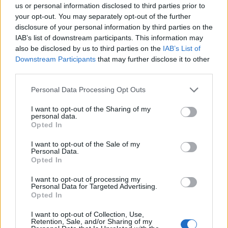
us or personal information disclosed to third parties prior to
your opt-out. You may separately opt-out of the further
disclosure of your personal information by third parties on the
IAB’s list of downstream participants. This information may
ΠΕΡΙΣΣΌΤΕΡΑ ΣΕ ΑΥΤΉ ΤΗΝ ΚΑΤΗΓΟΡΊΑ
also be disclosed by us to third parties on the
IAB’s List of
Downstream Participants
that may further disclose it to other
third parties.
Personal Data Processing Opt Outs
I want to opt-out of the Sharing of my
personal data.
Opted In
Ελ.Βενιζέλος: Αύξηση
I want to opt-out of the Sale of my
19,8% στην επιβατική
Personal Data.
ΕΛΓΕΚΑ: Νέες συμβάσεις
Opted In
κίνηση τον Ιούνιο -
για την τροποποίηση όρων
Μικρότερη σε σχέση με
σε δύο ομολογιακά
I want to opt-out of processing my
τους προηγούμενους
Personal Data for Targeted Advertising.
04/07/2023 - 07:54
μήνες
Opted In
04/07/2023 - 09:29
I want to opt-out of Collection, Use,
Retention, Sale, and/or Sharing of my