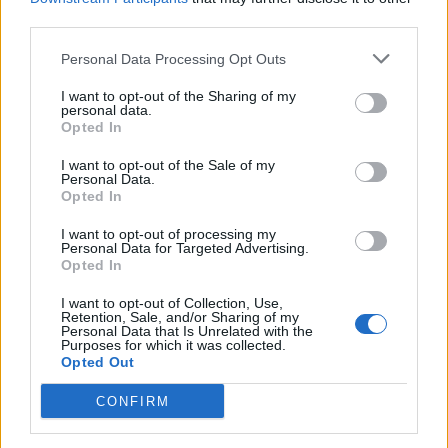
μετοχής, μετά την
Mat Fashion: Ενδυνάμωσε
third parties.
υποβάθμιση και από την
την παρουσία της στη
Goldman Sachs
Λετονία - Επίκειται
Personal Data Processing Opt Outs
ανάπτυξη στις χώρες της
27/06/2023 - 08:54
Βαλτικής
I want to opt-out of the Sharing of my
personal data.
27/06/2023 - 09:05
Opted In
I want to opt-out of the Sale of my
Personal Data.
Opted In
I want to opt-out of processing my
Personal Data for Targeted Advertising.
Opted In
I want to opt-out of Collection, Use,
Retention, Sale, and/or Sharing of my
Personal Data that Is Unrelated with the
Purposes for which it was collected.
Opted Out
CONFIRM
ΡΟΗ ΕΙΔΗΣΕΩΝ