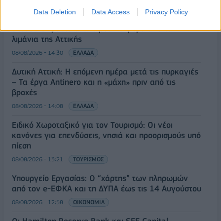
Data Deletion
Data Access
Privacy Policy
Κορυφώνεται η έξοδος του Αυγούστου – Πάνω από
56.000 επιβάτες αναχωρούν σήμερα από τα
λιμάνια της Αττικής
08/08/2026 - 14:30
ΕΛΛΑΔΑ
Δυτική Αττική: Η επόμενη ημέρα μετά τις πυρκαγιές
– Τα έργα Antinero και η «μάχη» πριν από τις
βροχές
08/08/2026 - 14:08
ΕΛΛΑΔΑ
Ειδικό Χωροταξικό για τον Τουρισμό: Οι νέοι
κανόνες για επενδύσεις, νησιά και προορισμούς υπό
πίεση
08/08/2026 - 13:21
ΤΟΥΡΙΣΜΟΣ
Υπουργείο Εργασίας: Ο “χάρτης” των πληρωμών
από τον e-ΕΦΚΑ και τη ΔΥΠΑ έως τις 14 Αυγούστου
08/08/2026 - 12:58
ΟΙΚΟΝΟΜΙΑ
Οι Hamilton Reserve Bank και SEE Capital