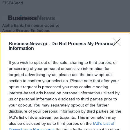
FTSE4Good
Alpha Bank: Για πρώτη φορά το
Αρχαίο Θέατρο Επιδαύρου
άνοιξε τις πύλες του σε όλους
BusinessNews.gr -
Do Not Process My Personal
Information
If you wish to opt-out of the sale, sharing to third parties, or
processing of your personal or sensitive information for
ΠΕΡΙΣΣΌΤΕΡΑ ΣΕ ΑΥΤΉ ΤΗΝ ΚΑΤΗΓΟΡΊΑ
targeted advertising by us, please use the below opt-out
section to confirm your selection. Please note that after your
opt-out request is processed you may continue seeing
interest-based ads based on personal information utilized by
us or personal information disclosed to third parties prior to
your opt-out. You may separately opt-out of the further
disclosure of your personal information by third parties on the
IAB’s list of downstream participants. This information may
also be disclosed by us to third parties on the
IAB’s List of
Tesla: Βουτιά 6% της
Downstream Participants
that may further disclose it to other