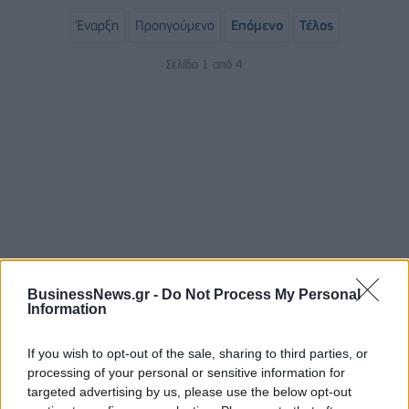
Έναρξη
Προηγούμενο
Επόμενο
Τέλος
Σελίδα 1 από 4
ΡΟΗ ΕΙΔΗΣΕΩΝ
BusinessNews.gr -
Do Not Process My Personal
Information
Κορυφώνεται η έξοδος του Αυγούστου – Πάνω από
If you wish to opt-out of the sale, sharing to third parties, or
56.000 επιβάτες αναχωρούν σήμερα από τα
processing of your personal or sensitive information for
λιμάνια της Αττικής
targeted advertising by us, please use the below opt-out