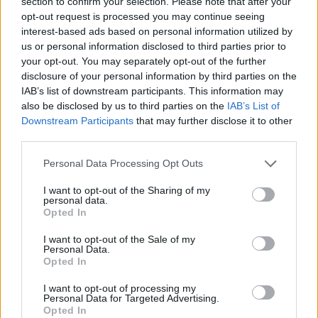
section to confirm your selection. Please note that after your
08/08/2026 - 14:30
ΕΛΛΑΔΑ
opt-out request is processed you may continue seeing
Δυτική Αττική: Η επόμενη ημέρα μετά τις πυρκαγιές
interest-based ads based on personal information utilized by
– Τα έργα Antinero και η «μάχη» πριν από τις
us or personal information disclosed to third parties prior to
βροχές
your opt-out. You may separately opt-out of the further
disclosure of your personal information by third parties on the
08/08/2026 - 14:08
ΕΛΛΑΔΑ
IAB’s list of downstream participants. This information may
Ειδικό Χωροταξικό για τον Τουρισμό: Οι νέοι
also be disclosed by us to third parties on the
IAB’s List of
κανόνες για επενδύσεις, νησιά και προορισμούς υπό
Downstream Participants
that may further disclose it to other
πίεση
third parties.
08/08/2026 - 13:21
ΤΟΥΡΙΣΜΟΣ
Personal Data Processing Opt Outs
Υπουργείο Εργασίας: Ο “χάρτης” των πληρωμών
I want to opt-out of the Sharing of my
από τον e-ΕΦΚΑ και τη ΔΥΠΑ έως τις 14 Αυγούστου
personal data.
Opted In
08/08/2026 - 12:58
ΟΙΚΟΝΟΜΙΑ
I want to opt-out of the Sale of my
Οι Hamilton Reserve Bank και SEE Capital
Personal Data.
Hamilton Ltd. συνάπτουν συμφωνία υπηρεσιών
Opted In
μάρκετινγκ
I want to opt-out of processing my
08/08/2026 - 13:44
ΕΠΙΧΕΙΡΗΣΕΙΣ
Personal Data for Targeted Advertising.
Opted In