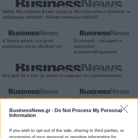
Media: Με ενίσχυση 8 εκατ. ευρώ σε 451 επιχειρήσεις ξεκίνησε το
πρόγραμμα στήριξης- Κάλυψη εισφορών ΕΔΟΕΑΠ
Η Toyota φέρνει νέα γενιά
Σε κινεζική… πολιορκία η
μπαταριών για τα υβριδικά της
ευρωπαϊκή
αυτοκινητοβιομηχανία
Νέο Audi A2 e-tron με στόχο την κορυφή της αποδοτικότητας
Εθνική Παίδων: Απώλεσε
Ο Γιάννης Αγραβάνης στον Βίκο
προβάδισμα 13 πόντων και
Ιωαννίνων
BusinessNews.gr -
Do Not Process My Personal
έχασε 84-89 από το Ισραήλ
Information
If you wish to opt-out of the sale, sharing to third parties, or
Ελληνική Αναπτυξιακή Τράπεζα: Με «προίκα» 2 δισ. ευρώ ανοίγει
processing of your personal or sensitive information for