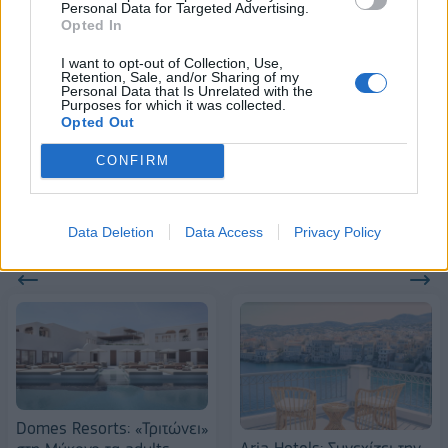
Personal Data for Targeted Advertising.
18η συνεχόμενη χρονιά για τον ΟΤΕ στη διεθνή σειρά δεικτών
Opted In
FTSE4Good
I want to opt-out of Collection, Use,
Retention, Sale, and/or Sharing of my
Personal Data that Is Unrelated with the
Purposes for which it was collected.
Alpha Bank: Για πρώτη φορά το Αρχαίο Θέατρο Επιδαύρου άνοιξε τις
Opted Out
πύλες του σε όλους
CONFIRM
Data Deletion
Data Access
Privacy Policy
ΠΕΡΙΣΣΌΤΕΡΑ ΣΕ ΑΥΤΉ ΤΗΝ ΚΑΤΗΓΟΡΊΑ
Domes Resorts: «Τριτώνει»
Aria Hotels: Συνεχίζει την