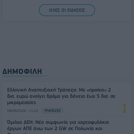
5G παντού, 6G στον ορίζοντα: Πού βρίσκεται η
ΟΛΕΣ ΟΙ ΕΙΔΗΣΕΙΣ
Ελλάδα στη μεγάλη τεχνολογική μετάβαση
08/08/2026 - 10:54
ΤΕΧΝΟΛΟΓΙΑ
ΔΗΜΟΦΙΛΗ
Ελληνική Αναπτυξιακή Τράπεζα: Με «προίκα» 2
δισ. ευρώ ανοίγει δρόμο για δάνεια έως 5 δισ. σε
μικρομεσαίες
08/08/2026 - 11:22
ΤΡΑΠΕΖΕΣ
Όμιλος ΔΕΗ: Νέα συμφωνία για χαρτοφυλάκιο
έργων ΑΠΕ άνω των 2 GW σε Πολωνία και