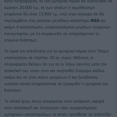
Κατά πληροφορίες, το νέο εμπορικό πάρκο θα αναπτυχθεί σε
χώρους 20.000 τ.μ., εκ των οποίων η εκμισθώσιμη
επιφάνεια θα είναι 13.900 τ.μ., ενώ είναι σίγουρο ότι θα
περιλαμβάνει ένα μεσαίου μεγέθους κατάστημα
ΙΚΕΑ
και
ακόμη 4 καταστήματα, υποκαταστήματα μεγάλων εταιρειών
λιανεμπορίου, με τις συμφωνίες να υπογράφονται το
επόμενο διάστημα.
Το ύψος της επένδυσης για το εμπορικό πάρκο στην Πάτρα
υπολογίζεται σε περίπου 20 εκ. ευρώ. Μάλιστα, οι
πληροφορίες θελουν ότι για το εν λόγω ακίνητο, μετά την
αποκτήσή του, είχαν γίνει και συζητηθεί διάφορα σχέδια,
ακόμα και να γίνει κτίριο γραφείων ή και ξενοδοχείο,
ωστόσο τελικά αποφασίστηκε να προκριθεί η εμπορική του
διάσταση.
Το τελικό έργο, όπως αναφέρεται στην απόφαση, αφορά
στην κατασκευή και λειτουργία νέου συγκροτήματος
εμπορικών καταστημάτων, το οποίο προτίθεται να αναπτύξει