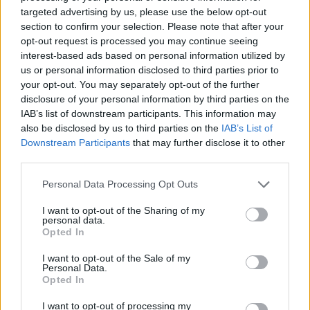
δρόμο για δάνεια έως 5 δισ. σε μικρομεσαίες
targeted advertising by us, please use the below opt-out
section to confirm your selection. Please note that after your
opt-out request is processed you may continue seeing
interest-based ads based on personal information utilized by
us or personal information disclosed to third parties prior to
Β.Σ. Καρούλιας: Τζίρος 98,7
Deloitte Ελλάδος:
your opt-out. You may separately opt-out of the further
εκατ. ευρώ και αύξηση κερδών
Χρηματοοικονομικός
57% - Τα νέα στοιχήματα σε
σύμβουλος της ΔΕΗ για την
disclosure of your personal information by third parties on the
low & non alcohol
είσοδο στην πολωνική αγορά
IAB’s list of downstream participants. This information may
ενέργειας
also be disclosed by us to third parties on the
IAB’s List of
Downstream Participants
that may further disclose it to other
third parties.
Η Chery επενδύει 75 εκατ. δολάρια στην KG Mobility
Personal Data Processing Opt Outs
I want to opt-out of the Sharing of my
personal data.
Το FIAT 500 Hybrid τώρα από
Ατρόμητος και Novibet
Opted In
18.990 ευρώ
συνεχίζουν μαζί: Ανανέωση της
συνεργασίας τους μέχρι το
I want to opt-out of the Sale of my
2028
Personal Data.
Opted In
I want to opt-out of processing my