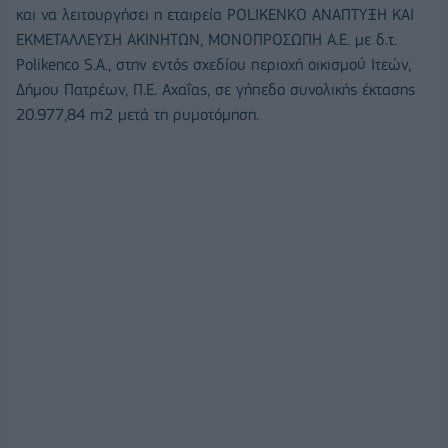
και να λειτουργήσει η εταιρεία POLIKENKO ΑΝΑΠΤΥΞΗ ΚΑΙ
ΕΚΜΕΤΑΛΛΕΥΣΗ ΑΚΙΝΗΤΩΝ, ΜΟΝΟΠΡΟΣΩΠΗ Α.Ε. με δ.τ.
Polikenco S.A., στην εντός σχεδίου περιοχή οικισμού Ιτεών,
Δήμου Πατρέων, Π.Ε. Αχαΐας, σε γήπεδο συνολικής έκτασης
20.977,84 m2 μετά τη ρυμοτόμηση.