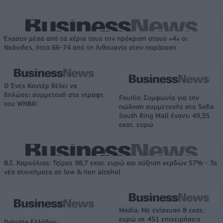
Έχασαν μέσα από τα χέρια τους την πρόκριση στους «4» οι
Νεάνιδες, ήττα 66-74 από τη Λιθουανία στην παράταση
Ο Ένες Καντέρ θέλει να
δηλώσει συμμετοχή στο ντραφτ
Fourlis: Συμφωνία για την
του WNBA!
πώληση συμμετοχής στο Sofia
South Ring Mall έναντι 49,35
εκατ. ευρώ
Β.Σ. Καρούλιας: Τζίρος 98,7 εκατ. ευρώ και αύξηση κερδών 57% - Τα
νέα στοιχήματα σε low & non alcohol
Media: Με ενίσχυση 8 εκατ.
ευρώ σε 451 επιχειρήσεις
Deloitte Ελλάδος: