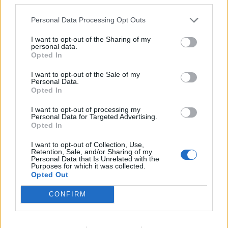
συνεργασίας τους μέχρι το
2028
Personal Data Processing Opt Outs
I want to opt-out of the Sharing of my
personal data.
18η συνεχόμενη χρονιά για τον ΟΤΕ στη διεθνή σειρά δεικτών
Opted In
FTSE4Good
I want to opt-out of the Sale of my
Personal Data.
Opted In
Alpha Bank: Για πρώτη φορά το Αρχαίο Θέατρο Επιδαύρου άνοιξε τις
I want to opt-out of processing my
πύλες του σε όλους
Personal Data for Targeted Advertising.
Opted In
I want to opt-out of Collection, Use,
Retention, Sale, and/or Sharing of my
Personal Data that Is Unrelated with the
Purposes for which it was collected.
ΠΕΡΙΣΣΌΤΕΡΑ ΣΕ ΑΥΤΉ ΤΗΝ ΚΑΤΗΓΟΡΊΑ
Opted Out
CONFIRM