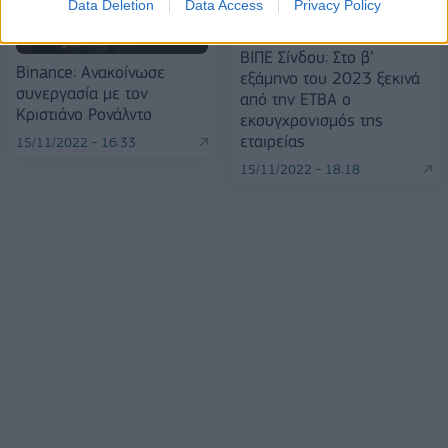
Data Deletion
Data Access
Privacy Policy
ΒΙΠΕ Σίνδου: Στο β’
Binance: Ανακοίνωσε
εξάμηνο του 2023 ξεκινά
συνεργασία με τον
από την ΕΤΒΑ ο
Κριστιάνο Ρονάλντο
εκσυγχρονισμός της
εταιρείας
15/11/2022 - 16:33
15/11/2022 - 18:18