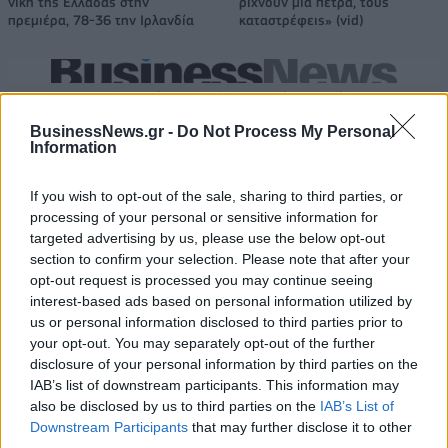
νίκη της Ελλάδας στην
ρίχνουν μια πέτρα, τους
πρεμιέρα, 78-36 την Ιρλανδία
καταστρέφεις» (vid)
ΕΛΣΤΑΤ: Στο 3,4% υποχώρησε ο πληθωρισμός τον Ιούλιο
BusinessNews.gr -
Do Not Process My Personal
Information
If you wish to opt-out of the sale, sharing to third parties, or
Χρηματοδότηση 8 εκατ. ευρώ
Metlen: Ρεκόρ EBITDA στο α'
σε 843 μέσα ενημέρωσης-
εξάμηνο, στα 550 εκατ. ευρώ –
processing of your personal or sensitive information for
Ξεκίνησε το πενταετές
Καθαρά κέρδη 313 εκατ. ευρώ
targeted advertising by us, please use the below opt-out
πρόγραμμα ενίσχυσης του
section to confirm your selection. Please note that after your
Τύπου
opt-out request is processed you may continue seeing
interest-based ads based on personal information utilized by
us or personal information disclosed to third parties prior to
your opt-out. You may separately opt-out of the further
Η Chery επενδύει 75 εκατ. δολάρια στην KG Mobility
disclosure of your personal information by third parties on the
IAB’s list of downstream participants. This information may
also be disclosed by us to third parties on the
IAB’s List of
Το FIAT 500 Hybrid τώρα από
Ατρόμητος και Novibet
Downstream Participants
that may further disclose it to other
18.990 ευρώ
συνεχίζουν μαζί: Ανανέωση της
third parties.