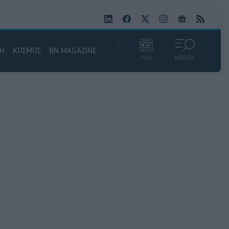
ΚΗ
ΚΟΣΜΟΣ
BN MAGAZINE
ΡΟΗ
ΜΕΝΟΥ