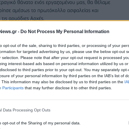
τραγικό θάνατο ενός εργαζομένου μας, θα θέλαμε
οίησε αμέσως το πρωτόκολλο ασφαλείας και
τις αρμόδιες Αρχές.
της πυροσβεστικής υπηρεσίας, και όλοι οι υπόλοιποι
News.gr -
Do Not Process My Personal Information
οφάσισε να αναστείλει τις δραστηριότητες της μέχρι
to opt-out of the sale, sharing to third parties, or processing of your per
στα αίτια του ατυχήματος σε απόλυτη συνεργασία με
formation for targeted advertising by us, please use the below opt-out s
ια του θανόντος και η προτεραιότητα μας είναι να
r selection. Please note that after your opt-out request is processed y
 αυτές τις πολύ δύσκολες στιγμές.
eing interest-based ads based on personal information utilized by us or
disclosed to third parties prior to your opt-out. You may separately opt-
losure of your personal information by third parties on the IAB’s list of
. This information may also be disclosed by us to third parties on the
IA
Participants
that may further disclose it to other third parties.
l Data Processing Opt Outs
o opt-out of the Sharing of my personal data.