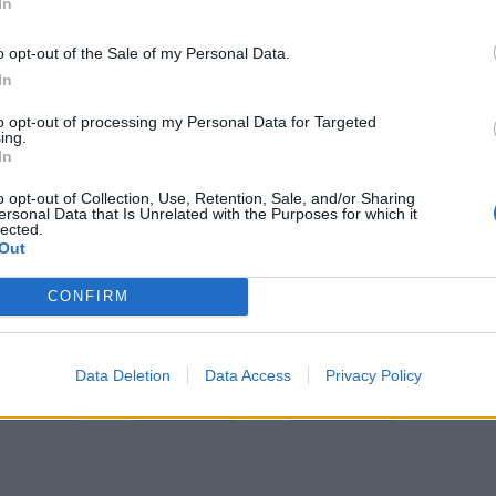
In
o opt-out of the Sale of my Personal Data.
In
to opt-out of processing my Personal Data for Targeted
όλις υπάρχουν επίσημα στοιχεία".
ing.
In
o opt-out of Collection, Use, Retention, Sale, and/or Sharing
ersonal Data that Is Unrelated with the Purposes for which it
lected.
Out
ΦΩΚΙΔΑ
CONFIRM
Data Deletion
Data Access
Privacy Policy