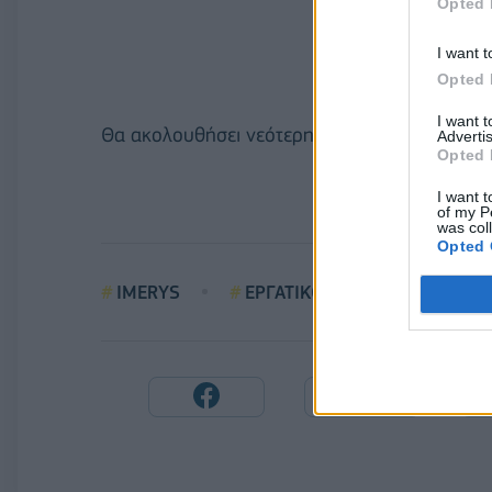
Opted 
I want t
Opted 
I want 
Θα ακολουθήσει νεότερη ενημέρωση αμέσως μ
Advertis
Opted 
I want t
of my P
was col
Opted 
IMERYS
ΕΡΓΑΤΙΚΟ ΔΥΣΤΥΧΗΜΑ