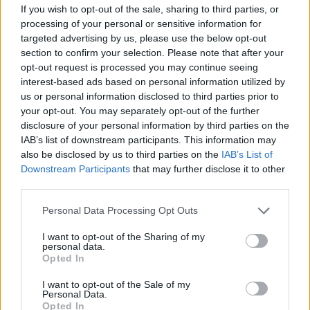
If you wish to opt-out of the sale, sharing to third parties, or
processing of your personal or sensitive information for
targeted advertising by us, please use the below opt-out
Ουκρανία: Με Μίχαϊλιουκ και
Πάρκερ: «Όνειρό μου να
section to confirm your selection. Please note that after your
Λεν κόντρα στην Ελλάδα
κατακτήσω το ΝΒΑ Europe με τη
opt-out request is processed you may continue seeing
Βιλερμπάν» - Η διευκρινιστική
ανάρτηση που έκανε
interest-based ads based on personal information utilized by
us or personal information disclosed to third parties prior to
your opt-out. You may separately opt-out of the further
disclosure of your personal information by third parties on the
HELLENiQ ENERGY: Κέρδη 393 εκατ. ευρώ στο α' εξάμηνο – Στα 734
IAB’s list of downstream participants. This information may
εκατ. ευρώ τα EBITDA
also be disclosed by us to third parties on the
IAB’s List of
Downstream Participants
that may further disclose it to other
third parties.
Personal Data Processing Opt Outs
Viohalco: Αυξημένος κατά 14%
ΥΠΕΘΟΟ: Νέες επενδύσεις 1
ο τζίρος στο α' εξάμηνο, στα 4,3
δισ. ευρώ ως το 2028 για την
I want to opt-out of the Sharing of my
δισ. ευρώ – Στα 446 εκατ. ευρώ
Ενέργεια
personal data.
τα EBITDA
Opted In
I want to opt-out of the Sale of my
Personal Data.
Opted In
Η συμφωνία Arval-Athlon αναδιαμορφώνει την αγορά leasing