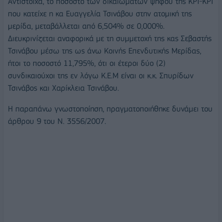
Αντίστοιχα, το ποσοστό των δικαιωμάτων ψήφου της ΚΡΙ-ΚΡΙ
που κατείχε η κα Ευαγγελία Τσινάβου στην ατομική της
μερίδα, μεταβάλλεται από 6,504% σε 0,000%.
Διευκρινίζεται αναφορικά με τη συμμετοχή της κας Σεβαστής
Τσινάβου μέσω της ως άνω Κοινής Επενδυτικής Μερίδας,
ήτοι το ποσοστό 11,795%, ότι οι έτεροι δύο (2)
συνδικαιούχοι της εν λόγω Κ.Ε.Μ είναι οι κ.κ. Σπυρίδων
Τσινάβος και Χαρίκλεια Τσινάβου.
Η παραπάνω γνωστοποίηση, πραγματοποιήθηκε δυνάμει του
άρθρου 9 του Ν. 3556/2007.