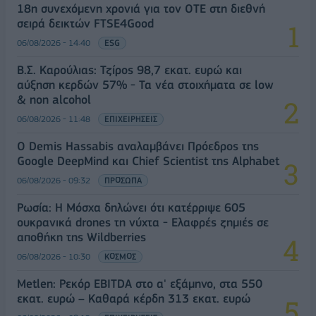
18η συνεχόμενη χρονιά για τον ΟΤΕ στη διεθνή
σειρά δεικτών FTSE4Good
06/08/2026 - 14:40
ESG
Β.Σ. Καρούλιας: Τζίρος 98,7 εκατ. ευρώ και
αύξηση κερδών 57% - Τα νέα στοιχήματα σε low
& non alcohol
06/08/2026 - 11:48
ΕΠΙΧΕΙΡΗΣΕΙΣ
Ο Demis Hassabis αναλαμβάνει Πρόεδρος της
Google DeepMind και Chief Scientist της Alphabet
06/08/2026 - 09:32
ΠΡΟΣΩΠΑ
Ρωσία: Η Μόσχα δηλώνει ότι κατέρριψε 605
ουκρανικά drones τη νύχτα - Ελαφρές ζημιές σε
αποθήκη της Wildberries
06/08/2026 - 10:30
ΚΟΣΜΟΣ
Metlen: Ρεκόρ EBITDA στο α' εξάμηνο, στα 550
εκατ. ευρώ – Καθαρά κέρδη 313 εκατ. ευρώ