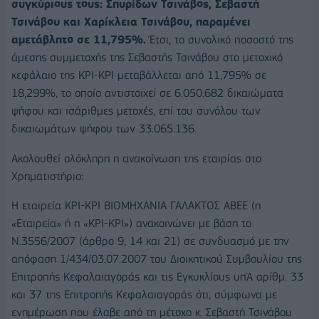
συγκύριους τους: Σπυρίδων Τσινάβος, Σεβαστή
Τσινάβου και Χαρίκλεια Τσινάβου, παραμένει
αμετάβλητο σε 11,795%.
Έτσι, το συνολικό ποσοστό της
άμεσης συμμετοχής της Σεβαστής Τσινάβου στο μετοχικό
κεφάλαιο της ΚΡΙ-ΚΡΙ μεταβάλλεται από 11,795% σε
18,299%, το οποίο αντιστοιχεί σε 6.050.682 δικαιώματα
ψήφου και ισάριθμες μετοχές, επί του συνόλου των
δικαιωμάτων ψήφου των 33.065.136.
Ακολουθεί ολόκληρη η ανακοίνωση της εταιρίας στο
Χρηματιστήριο:
Η εταιρεία ΚΡΙ-ΚΡΙ ΒΙΟΜΗΧΑΝΙΑ ΓΑΛΑΚΤΟΣ ΑΒΕΕ (η
«Εταιρεία» ή η «ΚΡΙ-ΚΡΙ») ανακοινώνει με βάση το
Ν.3556/2007 (άρθρο 9, 14 και 21) σε συνδυασμό με την
απόφαση 1/434/03.07.2007 του Διοικητικού Συμβουλίου της
Επιτροπής Κεφαλαιαγοράς και τις Εγκυκλίους υπΆ αρίθμ. 33
και 37 της Επιτροπής Κεφαλαιαγοράς ότι, σύμφωνα με
ενημέρωση που έλαβε από τη μέτοχο κ. Σεβαστή Τσινάβου