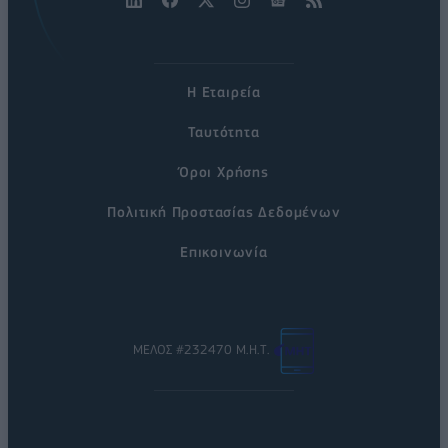
Η Εταιρεία
Ταυτότητα
Όροι Χρήσης
Πολιτική Προστασίας Δεδομένων
Επικοινωνία
ΜΕΛΟΣ #232470 Μ.Η.Τ.