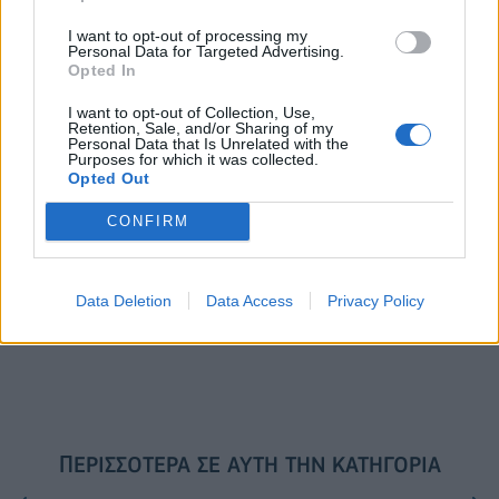
I want to opt-out of processing my
Personal Data for Targeted Advertising.
Opted In
VW: Η δύσκολη εξίσωση της
18η συνεχόμενη χρονιά για τον
αναδιάρθρωσης
ΟΤΕ στη διεθνή σειρά δεικτών
I want to opt-out of Collection, Use,
FTSE4Good
Retention, Sale, and/or Sharing of my
Personal Data that Is Unrelated with the
Purposes for which it was collected.
Opted Out
Alpha Bank: Για πρώτη φορά το Αρχαίο Θέατρο Επιδαύρου άνοιξε τις
CONFIRM
πύλες του σε όλους
Data Deletion
Data Access
Privacy Policy
ESG Report 2025: Πώς η ΑΒ Βασιλόπουλος μετατρέπει τη
βιωσιμότητα σε καθημερινή πράξη
ΠΕΡΙΣΣΌΤΕΡΑ ΣΕ ΑΥΤΉ ΤΗΝ ΚΑΤΗΓΟΡΊΑ