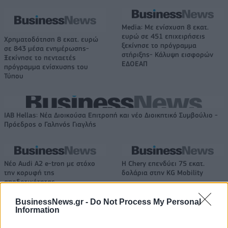
Media: Με ενίσχυση 8 εκατ.
ευρώ σε 451 επιχειρήσεις
Χρηματοδότηση 8 εκατ. ευρώ
ξεκίνησε το πρόγραμμα
σε 843 μέσα ενημέρωσης-
στήριξης- Κάλυψη εισφορών
Ξεκίνησε το πενταετές
ΕΔΟΕΑΠ
πρόγραμμα ενίσχυσης του
Τύπου
IAB Hellas: Νέα Διοικούσα Επιτροπή και νέο Διοικητικό Συμβούλιο -
Πρόεδρος ο Γαληνός Γιαγλής
Νέο Audi A2 e-tron με στόχο
Η Chery επενδύει 75 εκατ.
την κορυφή της
δολάρια στην KG Mobility
αποδοτικότητας
BusinessNews.gr -
Do Not Process My Personal
Information
Το FIAT 500 Hybrid τώρα από 18.990 ευρώ