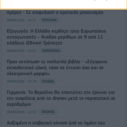
Ε. Τουρνάς: Πάνω από 400 πυρκαγιές σε δέκα
ημέρες - Σε επιφυλακή ο κρατικός μηχανισμός
09/08/2026 - 14:17
ΠΟΛΙΤΙΚΗ
Εξαγωγές: Η Ελλάδα κερδίζει τους Ευρωπαίους
ανταγωνιστές – Άνοδος μεριδίων σε 9 από 11
κλάδους (Εθνική Τράπεζα)
09/08/2026 - 13:51
ΟΙΚΟΝΟΜΙΑ
Προς εκτύπωση το πολλαπλό βιβλίο - «Σύγχρονο
εκπαιδευτικό υλικό, τόσο σε έντυπη όσο και σε
ηλεκτρονική μορφή»
09/08/2026 - 13:24
ΕΛΛΑΔΑ
Γερμανία: Το Βερολίνο θα επεκτείνει την έρευνα για
την ασφάλεια από τα drones μετά το περιστατικό σε
αεροδρόμιο
09/08/2026 - 12:57
ΚΟΣΜΟΣ
Αυξημένη η επιβατική κίνηση από το λιμάνι του