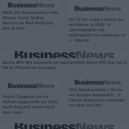
ΠΑΟΚ: Στη Θεσσαλονίκη οι Ναζ
Μήτρου-Λονγκ, Τρέβορ
Στα 15 δισ. ευρώ ο στόχος για
Χάντζινς και Κάιλ Αλεξάντερ
νέα δάνεια το 2026 - Η
(pics & vids)
«ακτινογραφία» της
κερδοφορίας των τραπεζών το
α΄ εξάμηνο
Όμιλος ΔΕΗ: Νέα συμφωνία για χαρτοφυλάκιο έργων ΑΠΕ άνω των 2
GW σε Πολωνία και Ουγγαρία
ΣΚΑΪ: Ολοκληρώθηκε η θητεία
του Γρηγόρη Δημητριάδη - Ο
Fourlis: Συμφωνία για την
Γιάννης Αλαφούζος επιστρέφει
πώληση συμμετοχής στο Sofia
στη θέση του CEO
South Ring Mall έναντι 49,35
εκατ. ευρώ