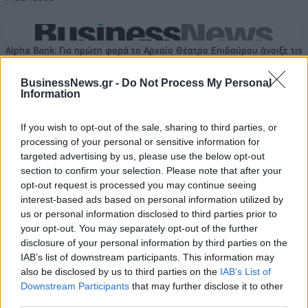
Alpha Bank: Για πρώτη φορά το Αρχαίο Θέατρο Επιδαύρου άνοιξε τις
πύλες του σε όλους
BusinessNews.gr -
Do Not Process My Personal
Information
If you wish to opt-out of the sale, sharing to third parties, or
ΠΕΡΙΣΣΌΤΕΡΑ ΣΕ ΑΥΤΉ ΤΗΝ ΚΑΤΗΓΟΡΊΑ
processing of your personal or sensitive information for
targeted advertising by us, please use the below opt-out
section to confirm your selection. Please note that after your
opt-out request is processed you may continue seeing
interest-based ads based on personal information utilized by
us or personal information disclosed to third parties prior to
Ο ΣΕΒ αποχαιρετά τον
your opt-out. You may separately opt-out of the further
Θεόδωρο Παπαλεξόπουλο
disclosure of your personal information by third parties on the
IAB’s list of downstream participants. This information may
Αεροπορικές συμμαχίες
14/11/2020 - 11:47
also be disclosed by us to third parties on the
IAB’s List of
τάσσονται υπερ μιας
Downstream Participants
that may further disclose it to other
παγκοσμίως προσέγγισης
third parties.
για τα διαγνωστικά τεστ