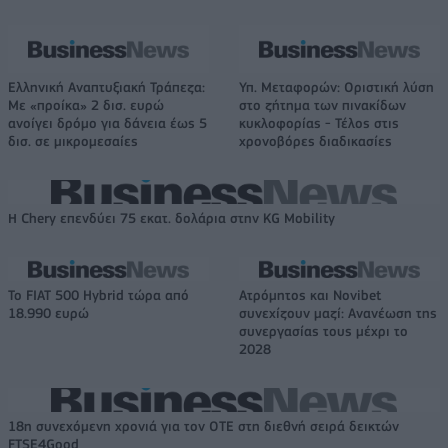
Ελληνική Αναπτυξιακή Τράπεζα:
Υπ. Μεταφορών: Οριστική λύση
Με «προίκα» 2 δισ. ευρώ
στο ζήτημα των πινακίδων
ανοίγει δρόμο για δάνεια έως 5
κυκλοφορίας - Τέλος στις
δισ. σε μικρομεσαίες
χρονοβόρες διαδικασίες
Η Chery επενδύει 75 εκατ. δολάρια στην KG Mobility
Το FIAT 500 Hybrid τώρα από
Ατρόμητος και Novibet
18.990 ευρώ
συνεχίζουν μαζί: Ανανέωση της
συνεργασίας τους μέχρι το
2028
18η συνεχόμενη χρονιά για τον ΟΤΕ στη διεθνή σειρά δεικτών
FTSE4Good