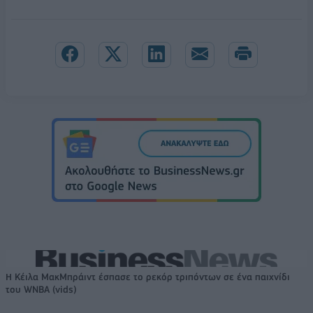
Η Κέιλα ΜακΜπράιντ έσπασε το ρεκόρ τριπόντων σε ένα παιχνίδι
του WNBA (vids)