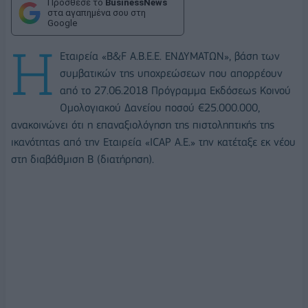
Πρόσθεσε το
BusinessNews
στα αγαπημένα σου στη
Google
Η
Εταιρεία «B&F A.B.E.E. ΕΝΔΥΜΑΤΩΝ», βάση των
συμβατικών της υποχρεώσεων που απορρέουν
από το 27.06.2018 Πρόγραμμα Εκδόσεως Κοινού
Ομολογιακού Δανείου ποσού €25.000.000,
ανακοινώνει ότι η επαναξιολόγηση της πιστοληπτικής της
ικανότητας από την Εταιρεία «ICAP A.E.» την κατέταξε εκ νέου
στη διαβάθμιση B (διατήρηση).