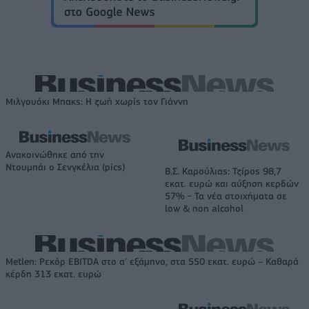
Μιλγουόκι Μπακς: Η ζωή χωρίς τον Γιάννη
Ανακοινώθηκε από την
Ντουμπάι ο Σενγκέλια (pics)
Β.Σ. Καρούλιας: Τζίρος 98,7
εκατ. ευρώ και αύξηση κερδών
57% - Τα νέα στοιχήματα σε
low & non alcohol
Metlen: Ρεκόρ EBITDA στο α' εξάμηνο, στα 550 εκατ. ευρώ – Καθαρά
κέρδη 313 εκατ. ευρώ