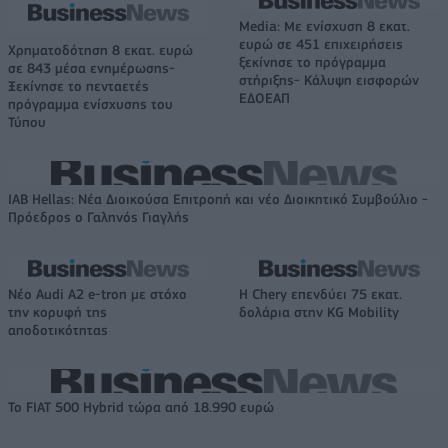
Media: Με ενίσχυση 8 εκατ.
ευρώ σε 451 επιχειρήσεις
Χρηματοδότηση 8 εκατ. ευρώ
ξεκίνησε το πρόγραμμα
σε 843 μέσα ενημέρωσης-
στήριξης- Κάλυψη εισφορών
Ξεκίνησε το πενταετές
ΕΔΟΕΑΠ
πρόγραμμα ενίσχυσης του
Τύπου
IAB Hellas: Νέα Διοικούσα Επιτροπή και νέο Διοικητικό Συμβούλιο -
Πρόεδρος ο Γαληνός Γιαγλής
Νέο Audi A2 e-tron με στόχο
Η Chery επενδύει 75 εκατ.
την κορυφή της
δολάρια στην KG Mobility
αποδοτικότητας
Το FIAT 500 Hybrid τώρα από 18.990 ευρώ