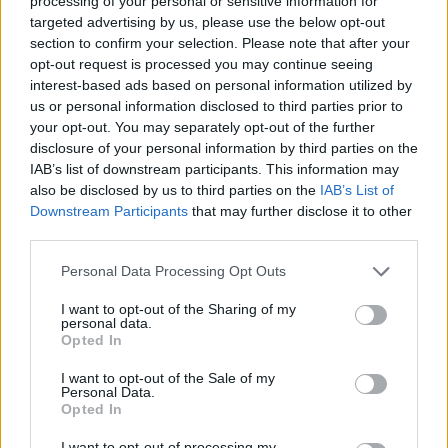
processing of your personal or sensitive information for
targeted advertising by us, please use the below opt-out
MLS: Στην Deloitte ο
section to confirm your selection. Please note that after your
ειδικός έλεγχος
Καράτζης: Αίτημα
opt-out request is processed you may continue seeing
διαγραφής των μετοχών
19/06/2020 - 18:02
interest-based ads based on personal information utilized by
της από το ΧΑ
us or personal information disclosed to third parties prior to
19/06/2020 - 18:35
your opt-out. You may separately opt-out of the further
disclosure of your personal information by third parties on the
IAB’s list of downstream participants. This information may
also be disclosed by us to third parties on the
IAB’s List of
Downstream Participants
that may further disclose it to other
third parties.
Personal Data Processing Opt Outs
I want to opt-out of the Sharing of my
personal data.
Opted In
I want to opt-out of the Sale of my
Personal Data.
Opted In
ΡΟΗ ΕΙΔΗΣΕΩΝ
I want to opt-out of processing my