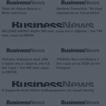
Πήρε τον Αλέρικ Φρίμαν ο
Θανάσης Σπανούλης: "Θα είμαι
Βίκος Ιωαννίνων
χαρούμενος με ένα μετάλλιο"
HELLENiQ ENERGY: Κέρδη 393 εκατ. ευρώ στο α' εξάμηνο – Στα 734
εκατ. ευρώ τα EBITDA
Viohalco: Αυξημένος κατά 14%
ΥΠΕΘΟΟ: Νέες επενδύσεις 1
ο τζίρος στο α' εξάμηνο, στα 4,3
δισ. ευρώ ως το 2028 για την
δισ. ευρώ – Στα 446 εκατ. ευρώ
Ενέργεια
τα EBITDA
Η συμφωνία Arval-Athlon αναδιαμορφώνει την αγορά leasing